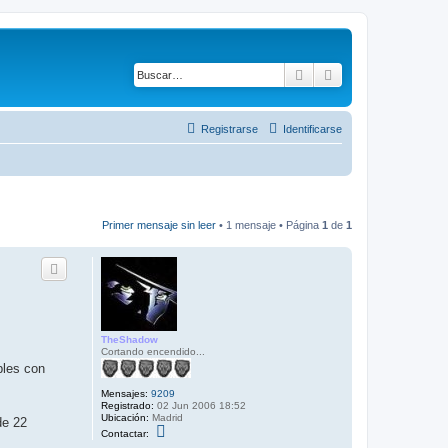
Buscar
Búsqueda avanza
Registrarse
Identificarse
Primer mensaje sin leer
• 1 mensaje • Página
1
de
1
TheShadow
Cortando encendido...
bles con
Mensajes:
9209
Registrado:
02 Jun 2006 18:52
Ubicación:
Madrid
de 22
C
Contactar:
o