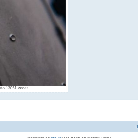
isto 13051 veces
Desarrollado por
phpBB
® Forum Software © phpBB Limited