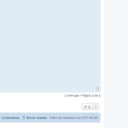
A
r
1 mensaje • Página
1
de
1
r
i
b
Ir a
a
Contáctanos
Borrar cookies
Todos los horarios son
UTC+01:00