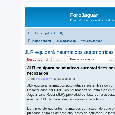
ForoJaguar
Para todos los aficionados a este m
Enlaces rápidos
FAQ
Índice general
ForoJaguar.com
Noticias Jaguar
JLR equipará neumáticos automotrices 
Responder
JLR equipará neumáticos automotrices sos
reciclados
M
por
TheShadow
»
10 Jul 2025 16:45
e
n
JLR equipará neumáticos automotrices sostenibles con un
s
Desarrollados por Pirelli, los neumáticos se instalarán e
a
j
Jaguar Land Rover (JLR), propiedad de Tata, se ha asociado
e
más del 70% de materiales renovables y reciclados.
s
i
n
Está previsto que estos neumáticos se instalen de serie 
l
e
pulgadas a finales de este año, antes de apuntar a un lan