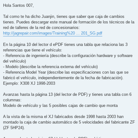
e
n
Hola Santos 007,
s
a
j
Tal como te ha dicho Juanjin, tienes que saber que caja de cambios
e
tienes. Puedes descargar este manual de formación de los técnicos de la
s
i
red de talleres de la red de concesionarios:
n
http://jagrepair.com/images/Training%20 ... 201_SG.pdf
l
e
e
En la página 10 del lector d ePDF tienes una tabla que relaciona las 3
r
referencias que tiene el vehículo:
- Referencia de ingeniería (describe la configuración hardware y software
del vehículo)
- Modelo (describe la referencia externa del vehículo)
- Referencia Model Year (describe las especificaciones con las que se
fabricó el vehículo, independientemente de la fecha de fabricación).
Ejemplo: X308 XJ 1998-2003
Avanzas hasta la página 13 (del lector de PDF) y tienes una tabla con 6
columnas:
Modelo de vehículo y las 5 posibles cajas de cambio que monta
A la vista de la misma el XJ fabricados desde 1998 hasta 2003 han
montado la caja de cambio automático de 5 velocidades del fabricante ZF
(ZF 5HP24).