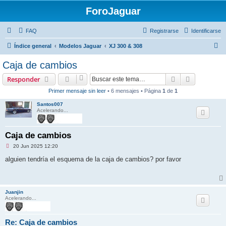
ForoJaguar
FAQ
Registrarse
Identificarse
B
Índice general
Modelos Jaguar
XJ 300 & 308
u
Caja de cambios
s
Buscar
Búsqueda 
Responder
c
Primer mensaje sin leer
• 6 mensajes • Página
1
de
1
a
Santos007
r
Acelerando...
Caja de cambios
M
20 Jun 2025 12:20
e
n
alguien tendría el esquema de la caja de cambios? por favor
s
a
j
e
s
Juanjin
i
Acelerando...
n
l
e
e
Re: Caja de cambios
r