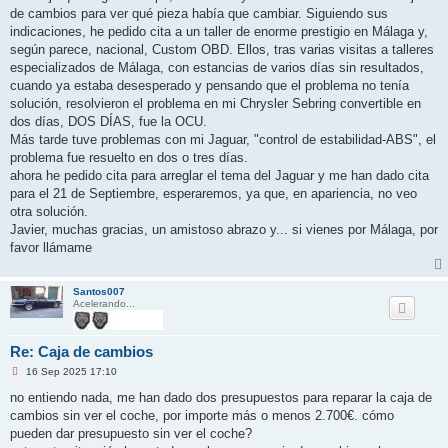
e
de cambios para ver qué pieza había que cambiar. Siguiendo sus
s
i
indicaciones, he pedido cita a un taller de enorme prestigio en Málaga y,
n
según parece, nacional, Custom OBD. Ellos, tras varias visitas a talleres
l
e
especializados de Málaga, con estancias de varios días sin resultados,
e
cuando ya estaba desesperado y pensando que el problema no tenía
r
solución, resolvieron el problema en mi Chrysler Sebring convertible en
dos días, DOS DÍAS, fue la OCU.
Más tarde tuve problemas con mi Jaguar, "control de estabilidad-ABS", el
problema fue resuelto en dos o tres días.
ahora he pedido cita para arreglar el tema del Jaguar y me han dado cita
para el 21 de Septiembre, esperaremos, ya que, en apariencia, no veo
otra solución.
Javier, muchas gracias, un amistoso abrazo y... si vienes por Málaga, por
favor llámame
Santos007
Acelerando...
Re: Caja de cambios
M
16 Sep 2025 17:10
e
n
no entiendo nada, me han dado dos presupuestos para reparar la caja de
s
cambios sin ver el coche, por importe más o menos 2.700€. cómo
a
j
pueden dar presupuesto sin ver el coche?
e