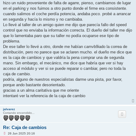
hizo un ruido proveniente de falta de agarre, pienso, cambiamos de lugar
en el parking y nos fuimos a otro punto donde el firme era consistente.
cuando salimos el coche perdía potencia, andaba poco. probé a arrancar
en segunda y hacía lo mismo y no cambiaba.
Lo llevé al taller de un amigo quien me dijo que parecía fallo del speed
control que no enviaba la información correcta. El dueño del taller me dijo
que lo lamentaba paro que su taller no podía ocuparse ese tipo de
problema.
De ese taller lo llevé a otro, donde me habían camvb9iado la correa de
distribución, pero no parece que se aclaren mucho. el dueño me dice que
es la caja de cambios y que valdría la pena comprar una de segunda
mano. Sin embargo, el mecánico, me dice que habría que ver si hay
acceso al módulo y ver si se puede reparar o cambiar, pero no toda la
caja de cambio.
podría, alguno de nuestros especialistas darme una pista, por favor,
porque ando bastante desorientado.
gracias a un alma caritativa que me oriente
intentaré ver la referencia de la caja de cambio
jalvarez
Cortando encendido...
Re: Caja de cambios
M
26 Jun 2025 20:16