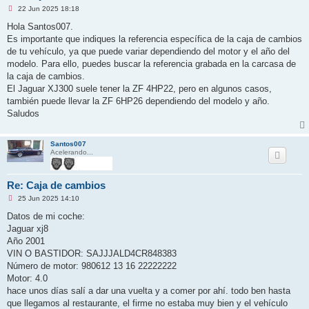
M
22 Jun 2025 18:18
e
n
Hola Santos007.
s
Es importante que indiques la referencia específica de la caja de cambios
a
j
de tu vehículo, ya que puede variar dependiendo del motor y el año del
e
modelo. Para ello, puedes buscar la referencia grabada en la carcasa de
s
i
la caja de cambios.
n
El Jaguar XJ300 suele tener la ZF 4HP22, pero en algunos casos,
l
e
también puede llevar la ZF 6HP26 dependiendo del modelo y año.
e
Saludos
r
Santos007
Acelerando...
Re: Caja de cambios
M
25 Jun 2025 14:10
e
n
Datos de mi coche:
s
Jaguar xj8
a
j
Año 2001
e
VIN O BASTIDOR: SAJJJALD4CR848383
s
i
Número de motor: 980612 13 16 22222222
n
Motor: 4.0
l
e
hace unos días salí a dar una vuelta y a comer por ahí. todo ben hasta
e
que llegamos al restaurante, el firme no estaba muy bien y el vehículo
r