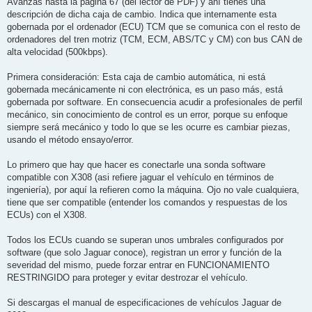
Avanzas hasta la página 67 (del lector de PDF) y ahí tienes una
descripción de dicha caja de cambio. Indica que internamente esta
gobernada por el ordenador (ECU) TCM que se comunica con el resto de
ordenadores del tren motriz (TCM, ECM, ABS/TC y CM) con bus CAN de
alta velocidad (500kbps).
Primera consideración: Esta caja de cambio automática, ni está
gobernada mecánicamente ni con electrónica, es un paso más, está
gobernada por software. En consecuencia acudir a profesionales de perfil
mecánico, sin conocimiento de control es un error, porque su enfoque
siempre será mecánico y todo lo que se les ocurre es cambiar piezas,
usando el método ensayo/error.
Lo primero que hay que hacer es conectarle una sonda software
compatible con X308 (asi refiere jaguar el vehículo en términos de
ingeniería), por aquí la refieren como la máquina. Ojo no vale cualquiera,
tiene que ser compatible (entender los comandos y respuestas de los
ECUs) con el X308.
Todos los ECUs cuando se superan unos umbrales configurados por
software (que solo Jaguar conoce), registran un error y función de la
severidad del mismo, puede forzar entrar en FUNCIONAMIENTO
RESTRINGIDO para proteger y evitar destrozar el vehículo.
Si descargas el manual de especificaciones de vehículos Jaguar de