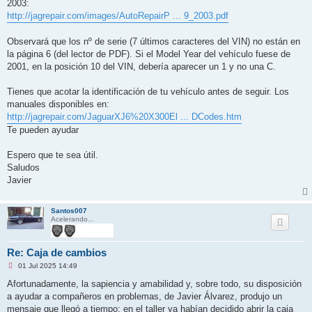
2003:
http://jagrepair.com/images/AutoRepairP ... 9_2003.pdf
Observará que los nº de serie (7 últimos caracteres del VIN) no están en
la página 6 (del lector de PDF). Si el Model Year del vehículo fuese de
2001, en la posición 10 del VIN, debería aparecer un 1 y no una C.
Tienes que acotar la identificación de tu vehículo antes de seguir. Los
manuales disponibles en:
http://jagrepair.com/JaguarXJ6%20X300El ... DCodes.htm
Te pueden ayudar
Espero que te sea útil.
Saludos
Javier
Santos007
Acelerando...
Re: Caja de cambios
M
01 Jul 2025 14:49
e
n
Afortunadamente, la sapiencia y amabilidad y, sobre todo, su disposición
s
a ayudar a compañeros en problemas, de Javier Álvarez, produjo un
a
j
mensaje que llegó a tiempo; en el taller ya habían decidido abrir la caja