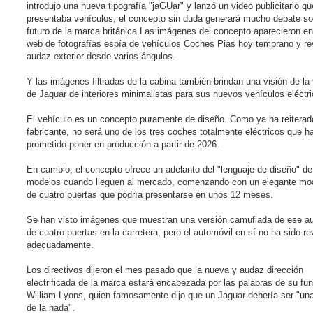
introdujo una nueva tipografía "jaGUar" y lanzó un video publicitario q
presentaba vehículos, el concepto sin duda generará mucho debate so
futuro de la marca británica.Las imágenes del concepto aparecieron en 
web de fotografías espía de vehículos Coches Pias hoy temprano y re
audaz exterior desde varios ángulos.
Y las imágenes filtradas de la cabina también brindan una visión de la 
de Jaguar de interiores minimalistas para sus nuevos vehículos eléctri
El vehículo es un concepto puramente de diseño. Como ya ha reiterad
fabricante, no será uno de los tres coches totalmente eléctricos que h
prometido poner en producción a partir de 2026.
En cambio, el concepto ofrece un adelanto del "lenguaje de diseño" de
modelos cuando lleguen al mercado, comenzando con un elegante mo
de cuatro puertas que podría presentarse en unos 12 meses.
Se han visto imágenes que muestran una versión camuflada de ese a
de cuatro puertas en la carretera, pero el automóvil en sí no ha sido r
adecuadamente.
Los directivos dijeron el mes pasado que la nueva y audaz dirección
electrificada de la marca estará encabezada por las palabras de su fun
William Lyons, quien famosamente dijo que un Jaguar debería ser "un
de la nada".