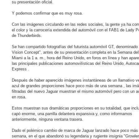
e
su presentación oficial.
e
r
Y podemos confirmar que es muy rosa.
Con las imágenes circulando en las redes sociales, la gente ya ha co
el color y la carrocería extendida del automóvil con el FAB1 de Lady 
de Thunderbirds.
Se han compartido fotografías del futurista automóvil GT, denominado
Vision Concept", antes de su presentación completa en la Semana del
Miami a la 1 a. m., hora del Reino Unido, en foros en línea y han apar
las principales publicaciones automovilísticas del Reino Unido, Autoca
Express .
Después de haber aparecido imágenes instantáneas de un llamativo v
azul de grandes proporciones hace poco más de una semana , las im
filtradas del nuevo Jaguar muestran el mismo automóvil pero con un 
en rosa.
Estos muestran sus dramáticas proporciones en su totalidad, que incl
capó enorme, una parrilla delantera expansiva y, como informamos
anteriormente, ninguna ventana trasera.
Dado el polémico cambio de marca de Jaguar lanzado hace poco más
semana, en el que abandonó su legendaria y rugiente insignia "Growler