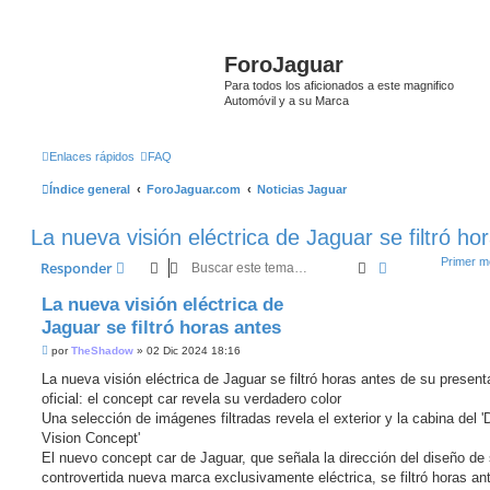
ForoJaguar
Para todos los aficionados a este magnifico
Automóvil y a su Marca
Enlaces rápidos
FAQ
Índice general
ForoJaguar.com
Noticias Jaguar
La nueva visión eléctrica de Jaguar se filtró ho
Primer me
Buscar
Búsqueda ava
Responder
La nueva visión eléctrica de
Jaguar se filtró horas antes
M
por
TheShadow
»
02 Dic 2024 18:16
e
n
La nueva visión eléctrica de Jaguar se filtró horas antes de su present
s
oficial: el concept car revela su verdadero color
a
j
Una selección de imágenes filtradas revela el exterior y la cabina del '
e
Vision Concept'
s
i
El nuevo concept car de Jaguar, que señala la dirección del diseño de
n
controvertida nueva marca exclusivamente eléctrica, se filtró horas an
l