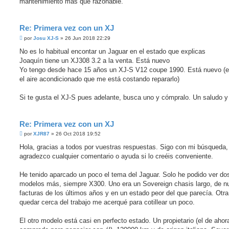
mantenimiento mas que razonable.
Re: Primera vez con un XJ
M
por
Josu XJ-S
»
26 Jun 2018 22:29
e
n
No es lo habitual encontar un Jaguar en el estado que explicas
s
Joaquín tiene un XJ308 3.2 a la venta. Está nuevo
a
j
Yo tengo desde hace 15 años un XJ-S V12 coupe 1990. Está nuevo (
e
el aire acondicionado que me está costando repararlo)
s
i
n
Si te gusta el XJ-S pues adelante, busca uno y cómpralo. Un saludo y
l
e
e
r
Re: Primera vez con un XJ
M
por
XJR87
»
26 Oct 2018 19:52
e
n
Hola, gracias a todos por vuestras respuestas. Sigo con mi búsqueda,
s
agradezco cualquier comentario o ayuda si lo creéis conveniente.
a
j
e
He tenido aparcado un poco el tema del Jaguar. Solo he podido ver do
s
i
modelos más, siempre X300. Uno era un Sovereign chasis largo, de n
n
facturas de los últimos años y en un estado peor del que parecía. Otra
l
e
quedar cerca del trabajo me acerqué para cotillear un poco.
e
r
El otro modelo está casi en perfecto estado. Un propietario (el de ahor