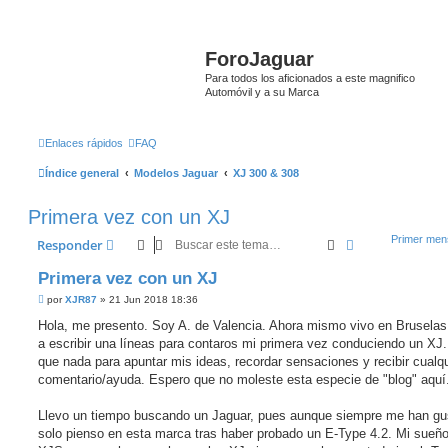
ForoJaguar
Para todos los aficionados a este magnifico
Automóvil y a su Marca
Enlaces rápidos
FAQ
Índice general
Modelos Jaguar
XJ 300 & 308
Primera vez con un XJ
Primer mens
Buscar
Búsqueda ava
Responder
Primera vez con un XJ
M
por
XJR87
»
21 Jun 2018 18:36
e
n
Hola, me presento. Soy A. de Valencia. Ahora mismo vivo en Bruselas
s
a escribir una líneas para contaros mi primera vez conduciendo un XJ
a
j
que nada para apuntar mis ideas, recordar sensaciones y recibir cualqu
e
comentario/ayuda. Espero que no moleste esta especie de "blog" aquí
s
i
n
Llevo un tiempo buscando un Jaguar, pues aunque siempre me han gu
l
e
solo pienso en esta marca tras haber probado un E-Type 4.2. Mi sueñ
e