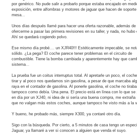
por genérico. No pude salir a probarlo porque estaba encajado en medi
exposición, entre alfombras y motores de jaguar que hacen de soporte
mesa...
Unos días después llamé para hacer una oferta razonable, además de
ofercerme a pasar las primera revisiones en su taller, y nada, no hubo 
Ahí se quedará cogiendo polvo.
Ese mismo día probé.... un XJR40!!! Estéticamente impecable, se no
sólido. ¿La pega? El coche parece tener problemas en el circuito de
combustible. Tiene la bomba cambiada y aparentemente hay que camb
sistema...
La prueba fue un coitus interruptus total. Al apretarle un poco, el coch
tirar y al poco nos quedamos sin gasolina, a pesar de que marcaba al
raya en el contador de gasolina. Al ponerle gasolina, el coche no tiraba
tampoco como debía. Una pena. El precio está en línea con lo que se 
en día por un XJ40, ni idea de si sería una buena compra, me extrañ
que no valgan más estos coches, aunque tampoco he visto más a la v
Y bueno, he probado más, siempre X300, ya contaré otro día.
Sigo con la búsqueda. Por cierto, a 5 minutos de casa tengo un especi
Jaguar, ya llamaré a ver si conocen a alguien que venda el suyo.