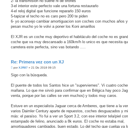
2- la transmision no suene ni de tirones
e
3-el interior este perfecto vale una fortuna restaurarlo
r
4-el reloj digital que funcione repararlo 150 euros
5-tapizar el techo no es caro pero 200 te piden
6- yo aconsejo cambiar amortiguacion son coches con muchos años y
pesan mucho yo le volvi a poner los Koni amarillos
El XJR es un coche muy deportivo el habitáculo del coche no es grand
coche que va muy descansado a 160km/h lo unico es que necesita qu
carretera este perfecta, sino vas botando .....
Re: Primera vez con un XJ
M
por
XJR87
»
21 Dic 2018 09:15
e
n
Sigo con la búsqueda.
s
a
j
El puente de todos los Santos hice un "superviernes". Vi cuatro coch
e
mañana. Lo que me sirvió para confirmar que en Bélgica hay poco Jag
s
i
venta, porque por las calles se ven muchos) y todos muy caros.
n
l
e
Estuve en un especialista Jaguar cerca de Amberes, que tiene a la ve
e
varios Daimler Century aparte de repuestos, coches desguazados y m
r
más: el paraíso. Yo fui a ver un Sport 3.2, con ese interior tela/piel con
estampado de felino, anunciado a 8k euros. El coche no estaba mal,
amortiguadores cambiados, buen estado. Lo del techo que cuelga ya l