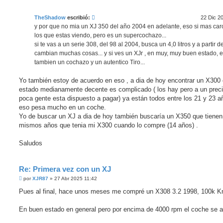
e
n
s
TheShadow
escribió:
22 Dic 2
a
j
y por que no mia un XJ 350 del año 2004 en adelante, eso si mas ca
e
los que estas viendo, pero es un supercochazo...
s
i
si te vas a un serie 308, del 98 al 2004, busca un 4,0 litros y a partir d
n
cambian muchas cosas... y si ves un XJr , en muy, muy buen estado, 
l
e
tambien un cochazo y un autentico Tiro...
e
r
Yo también estoy de acuerdo en eso , a dia de hoy encontrar un X300
estado medianamente decente es complicado ( los hay pero a un prec
poca gente esta dispuesto a pagar) ya están todos entre los 21 y 23 a
eso pesa mucho en un coche.
Yo de buscar un XJ a dia de hoy también buscaría un X350 que tienen
mismos años que tenia mi X300 cuando lo compre (14 años) .
Saludos
Re: Primera vez con un XJ
M
por
XJR87
»
27 Abr 2025 11:42
e
n
Pues al final, hace unos meses me compré un X308 3.2 1998, 100k K
s
a
j
En buen estado en general pero por encima de 4000 rpm el coche se 
e
s