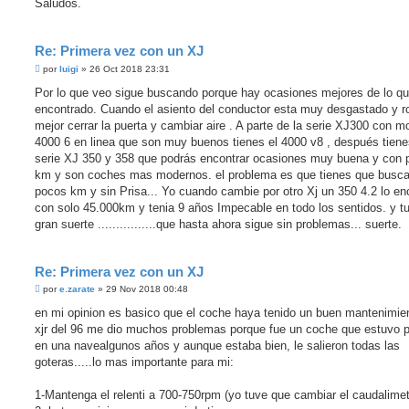
Saludos.
Re: Primera vez con un XJ
M
por
luigi
»
26 Oct 2018 23:31
e
n
Por lo que veo sigue buscando porque hay ocasiones mejores de lo q
s
encontrado. Cuando el asiento del conductor esta muy desgastado y ro
a
j
mejor cerrar la puerta y cambiar aire . A parte de la serie XJ300 con m
e
4000 6 en linea que son muy buenos tienes el 4000 v8 , después tiene
s
i
serie XJ 350 y 358 que podrás encontrar ocasiones muy buena y con 
n
km y son coches mas modernos. el problema es que tienes que busca
l
e
pocos km y sin Prisa... Yo cuando cambie por otro Xj un 350 4.2 lo en
e
con solo 45.000km y tenia 9 años Impecable en todo los sentidos. y tu
r
gran suerte ................que hasta ahora sigue sin problemas... suerte.
Re: Primera vez con un XJ
M
por
e.zarate
»
29 Nov 2018 00:48
e
n
en mi opinion es basico que el coche haya tenido un buen mantenimie
s
xjr del 96 me dio muchos problemas porque fue un coche que estuvo 
a
j
en una navealgunos años y aunque estaba bien, le salieron todas las
e
goteras.....lo mas importante para mi:
s
i
n
1-Mantenga el relenti a 700-750rpm (yo tuve que cambiar el caudalimet
l
e