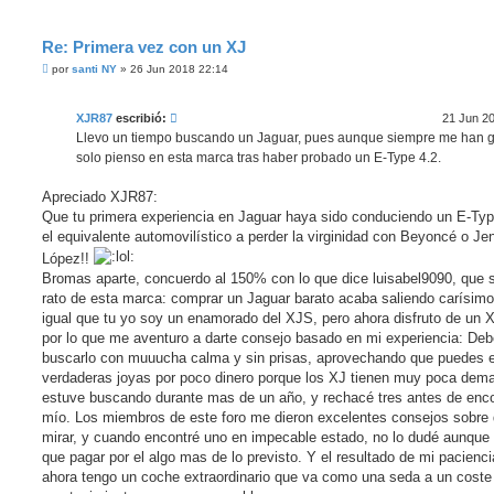
Re: Primera vez con un XJ
M
por
santi NY
»
26 Jun 2018 22:14
e
n
s
XJR87
escribió:
21 Jun 2
a
j
Llevo un tiempo buscando un Jaguar, pues aunque siempre me han g
e
solo pienso en esta marca tras haber probado un E-Type 4.2.
s
i
n
Apreciado XJR87:
l
e
Que tu primera experiencia en Jaguar haya sido conduciendo un E-Typ
e
el equivalente automovilístico a perder la virginidad con Beyoncé o Jen
r
López!!
Bromas aparte, concuerdo al 150% con lo que dice luisabel9090, que 
rato de esta marca: comprar un Jaguar barato acaba saliendo carísimo
igual que tu yo soy un enamorado del XJS, pero ahora disfruto de un 
por lo que me aventuro a darte consejo basado en mi experiencia: De
buscarlo con muuucha calma y sin prisas, aprovechando que puedes e
verdaderas joyas por poco dinero porque los XJ tienen muy poca dem
estuve buscando durante mas de un año, y rechacé tres antes de enco
mío. Los miembros de este foro me dieron excelentes consejos sobre
mirar, y cuando encontré uno en impecable estado, no lo dudé aunque 
que pagar por el algo mas de lo previsto. Y el resultado de mi pacienc
ahora tengo un coche extraordinario que va como una seda a un coste