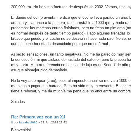
200.000 km. No he visto facturas de después de 2002. Vamos, una jo
El dueño del compraventa me dice que el coche lleva parado un año. 
arranca y... arranca a la primera, ralentí estable a 1000 rpm y nada rar
probamos: las marchas entran finísimas, pero no frena un pimiento (no
es normal después de tanto tiempo parado). Hago algunas frenadas l
brusco que puedo y el coche no se desvía ni hace nada raro. No se, se
que el coche ha estado descuidado pero que no está mal.
Aspecto sensaciones, un tanto negativas. No me ha parecido muy señ
la conducción, ni que aislase demasiado del exterior, pero la prueba ha
muy corta. Mi otra referencia en berlinas de lujo es un Serie 7 de año 
así que alomejor pido demasiado.
No lo voy a comprar (creo), pues el impuesto anual se me va a 1000 e
me niego a pagar esa burrada. Pero ha sido muy interesante. El caris
tiene a rebosar, y me da muchísima pena que no encuentre un compra
Saludos.
Re: Primera vez con un XJ
M
por
luisabel9090
»
21 Jun 2018 23:42
e
n
Bienvenido!