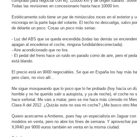
comprado para negociar con él), 120000 km y de origen italiano. Sover
Todas las revisiones en concesionario hasta hace 10000 km.
Estéticamente solo tiene un par de minúsculos roces en el exterior y 
microraja en la parte baja del volante. El techo no descuelga, salvo por
de delante un poco. Cosas un poco más serias:
- Luz del ABS que se queda encendida (todas las demás se encienden
apagan al encederse el coche, ninguna fundida/desconectada).
- Aire acondicionado que no tira.
- El pedal del freno hace un ruido en parado como de aire, pero el peda
está blando.
El precio está en 9000 negociables. Se que en España los hay más ba
pero claro, no vivo allí...
Me sigue mosqueando que lo poco que lo he probado (hoy hacía un dí
horrible y no he querido salir a autopista, y ya de noche), el coche no
hace señorial. Me vais a matar, pero se me hace más cómodo mi Mer
Clase A del 2012. ¿Quizás este no sea mi coche? ¿Me busco otro Me
Quiero acercarme a Amberes, pues hay un especialista en Jaguar con 
modelos en venta, pero no abre los fines de semana. Y aprovechar par
XJR40 por 9000 euros también en venta en la misma ciudad.