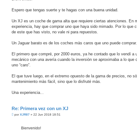
s
a
j
Espero que tengas suerte y te hagas con una buena unidad.
e
s
i
Un XJ es un coche de gama alta que requiere ciertas atenciones. En 
n
experiencia, hay que comprar uno que haya sido mimado. Por lo que 
l
e
de este que has visto, no vale ni para repuestos.
e
r
Un Jaguar barato es de los coches màs caros que uno puede comprar.
El primero que compré, por 2000 euros, ya he contado que lo vendí a 
mecánico con una avería cuando la inversiòn se aproximaba a lo que 
uno “caro”.
El que tuve luego, en el extremo opuesto de la gama de precios, no sòl
mantenimiento màs fàcil, sino que lo disfruté màs.
Una experiencia...
Re: Primera vez con un XJ
M
por
XJR87
»
22 Jun 2018 18:51
e
n
s
Bienvenido!
a
j
e