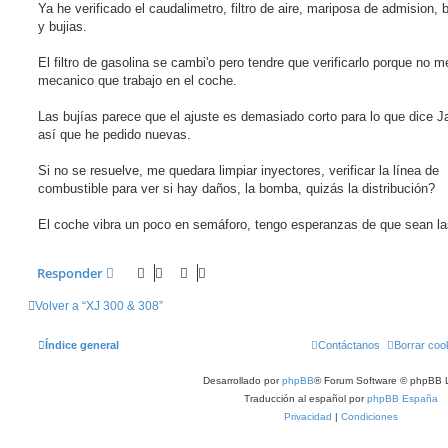
i
Ya he verificado el caudalimetro, filtro de aire, mariposa de admision, 
n
y bujias.
l
e
e
El filtro de gasolina se cambi'o pero tendre que verificarlo porque no me
r
mecanico que trabajo en el coche.
Las bujías parece que el ajuste es demasiado corto para lo que dice J
así que he pedido nuevas.
Si no se resuelve, me quedara limpiar inyectores, verificar la línea de
combustible para ver si hay daños, la bomba, quizás la distribución?
El coche vibra un poco en semáforo, tengo esperanzas de que sean las
Responder
Volver a “XJ 300 & 308”
Índice general
Contáctanos
Borrar coo
Desarrollado por
phpBB
® Forum Software © phpBB L
Traducción al español por
phpBB España
Privacidad
|
Condiciones