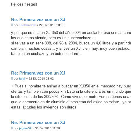
Felices fiestas!
Re: Primera vez con un XJ
M
por
TheShadow
»
22 Dic 2018 20:33
e
n
y por que no mia un XJ 350 del año 2004 en adelante, eso si mas car
s
los que estas viendo, pero es un supercochazo...
a
j
si te vas a un serie 308, del 98 al 2004, busca un 4,0 litros y a partir d
e
cambian muchas cosas... y si ves un XJr , en muy, muy buen estado,
s
i
tambien un cochazo y un autentico Tiro...
n
l
e
e
r
Re: Primera vez con un XJ
M
por
luigi
»
22 Dic 2018 23:02
e
n
+ Pues si hombre te animo a buscar un XJ350 en el mercado hay bue
s
ofertas y tambien con pocos km Esto si la diferencia es un mundo que
a
j
la diferencia de los 300/308 . Como vives por norte Europa tienes una 
e
que la carrocería es de aluminio el problema del oxido no existe . ya 
s
i
estas latitudes los inviernos son duros
n
l
e
e
Re: Primera vez con un XJ
r
M
por
jaguar97
»
30 Dic 2018 11:38