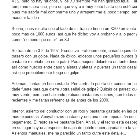
XJS, pero no hay muchos, y los XJ siempre me han gustado igual. Ta
r
temprano caerá uno, pero se que voy a ir muy lento hasta qeu esté c
pues me sabría mal comprarme uno y arrepentirme al poco tiempo, te
madurar la idea.
Bueno, pues resulta que al lado de mi trabajo tienen un X300 en venta
poco más de 1000 euros, así que he dicho: voy a probarlo y a lo peor 
como "no tiene que estar" un XJ.
Se trata de un 3.2 de 1997, Executive. Exteriormente, parachoques de
trasero con un golpe. Nada de óxido, excepto unos pequeños puntos (
bastante reseñabe en este país). Parachoques delantero un tanto des
así como huecos entre capo y aletas y aletas y puertas un tanto desa
así que probablemente tenga un golpe...
Además, llantas en buen estado. Por cierto, la puerta del conductor h
darle fuerte para que cierre ¿otra señal de golpe? Quizás os parezc qu
muy verde, pero aun habiendo probado bastantes coches, son todos 
recientes y me faltan referencias de antes de los 2000.
Interior, asiento del conductor con un roto y bastante gastado en las p
más expuestas. Apoyabrazos gastado y con una cutre-reparación con
pegamento. El resto se ve bastante bien. Ah sí, y el techo está despe
en su lugar hay una especie de capa de gotelé super agradable a la vis
Asientos manuales, me ha parecido un tanto cutre este detalle...