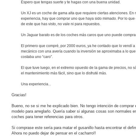
Espero que tengas suerte y te hagas con una buena unidad.
s
i
n
Un XJ es un coche de gama alta que requiere ciertas atenciones. En 
l
e
experiencia, hay que comprar uno que haya sido mimado. Por lo que
e
de este que has visto, no vale ni para repuestos.
r
Un Jaguar barato es de los coches màs caros que uno puede comprar
El primero que compré, por 2000 euros, ya he contado que lo vendí a
mecánico con una avería cuando la inversiòn se aproximaba a lo que
costaba uno “caro”.
El que tuve luego, en el extremo opuesto de la gama de precios, no s
el mantenimiento màs fàcil, sino que lo disfruté màs.
Una experiencia...
Gracias!
Bueno, no se si me he explicado bien. No tengo intención de comprar 
modelo para arreglarlo. Quería saber si algunas cosas son normales e
coches para tener referencias para otros.
Si comprase este sería para matar el gusanillo hasta encontrar el defini
Ahora no puedo dejar de pensar en el cacharro!!