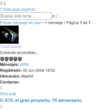
Vista para imprimir
Búsqueda
Buscar
avanzada
Primer mensaje sin leer
• 1 mensaje • Página
1
de
1
TheShadow
Cortando encendido...
Mensajes:
9209
Registrado:
02 Jun 2006 18:52
Ubicación:
Madrid
Contactar:
Contactar
TheShadow
Sitio web
C-X75, el gran proyecto, 75 aniversario
Citar