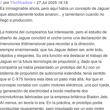
Mensaje
por
TheShadow
»
27 Jul 2025 18:18
sin
Es inimaginable ahora, pero aquí había un concepto de Jaguar
leer
que absolutamente todos amaron... y lamentaron cuando no
llegó a producción.
La historia del cumpleaños fue interesante, pero el estudio de
diseño de Jaguar concibió el coche como una declaración de
intenciones tridimensional para recordar a la dirección,
siempre ensimismada, que los Jaguar deben ser, ante todo,
rápidos y elegantes. Su otra función era destacar el trabajo de
Jaguar en la futura tecnología de propulsión y, dado que la
compañía ya había presentado un prototipo del XJ con un
sistema de propulsión de autonomía extendida, tenía sentido
que el C-X75 llevara esta idea un paso más allá. Así que el
concepto contaba con cuatro motores eléctricos, uno por rueda,
y generación de electricidad a bordo mediante dos
microturbinas fabricadas por la empresa británica Bladon Jets.
Al menos, en teoría lo era. En la práctica, el prototipo podía
conducirse (suavemente), pero impulsado por un solo motor