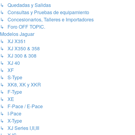
↳ Quedadas y Salidas
↳ Consultas y Pruebas de equipamiento
↳ Concesionarios, Talleres e Importadores
↳ Foro OFF TOPIC.
Modelos Jaguar
↳ XJ X351
↳ XJ X350 & 358
↳ XJ 300 & 308
↳ XJ 40
↳ XF
↳ S-Type
↳ XK8, XK y XKR
↳ F-Type
↳ XE
↳ F-Pace / E-Pace
↳ I-Pace
↳ X-Type
↳ XJ Series I,II,III