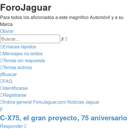
ForoJaguar
Para todos los aficionados a este magnifico Automóvil y a su
Marca
Obviar
Búsqueda
Buscar
avanzada
Enlaces rápidos
Mensajes no leídos
Temas sin respuesta
Temas activos
Buscar
FAQ
Identificarse
Registrarse
Índice general
ForoJaguar.com
Noticias Jaguar
Buscar
C-X75, el gran proyecto, 75 aniversario
Responder