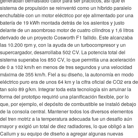
generaban demasiado calor para ser prácticos, así que el
sistema de propulsión se reinventó como un híbrido paralelo
enchufable con un motor eléctrico por eje alimentado por una
batería de 19 kWh montada detrás de los asientos y justo
delante de un asombroso motor de cuatro cilindros y 1,6 litros
derivado de un proyecto Cosworth F1 fallido. Este alcanzaba
las 10.200 rpm y, con la ayuda de un turbocompresor y un
supercargador, desarrollaba 502 CV. La potencia total del
sistema superaba los 850 CV, lo que permitía una aceleración
de 0 a 102 km/h en menos de tres segundos y una velocidad
máxima de 355 km/h. Fiel a su diseño, la autonomía en modo
eléctrico puro era de unos 64 km y la cifra oficial de CO2 era de
tan solo 89 g/km. Integrar toda esta tecnología sin arruinar la
forma del prototipo requirió una planificación flexible, por lo
que, por ejemplo, el depósito de combustible se instaló debajo
de la consola central. Mantener todos los diversos elementos
del tren motriz a la temperatura adecuada fue un desafío aún
mayor y exigió un total de diez radiadores, lo que obligó a Ian
Callum y su equipo de diseño a agregar algunas nuevas