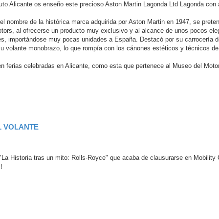
ic Auto Alicante os enseño este precioso Aston Martin Lagonda Ltd Lagonda co
l nombre de la histórica marca adquirida por Aston Martin en 1947, se prete
ors, al ofrecerse un producto muy exclusivo y al alcance de unos pocos ele
es, importándose muy pocas unidades a España. Destacó por su carrocería 
 su volante monobrazo, lo que rompía con los cánones estéticos y técnicos de
n ferias celebradas en Alicante, como esta que pertenece al Museo del Moto
L VOLANTE
La Historia tras un mito: Rolls-Royce" que acaba de clausurarse en Mobility 
!