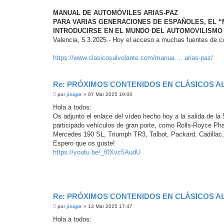
e
e
MANUAL DE AUTOMÓVILES ARIAS-PAZ
r
PARA VARIAS GENERACIONES DE ESPAÑOLES, EL “
INTRODUCIRSE EN EL MUNDO DEL AUTOMOVILISMO
Valencia, 5.3.2025.- Hoy el acceso a muchas fuentes de con
https://www.clasicosalvolante.com/manua ... arias-paz/
Re: PRÓXIMOS CONTENIDOS EN CLÁSICOS A
M
por
jinigor
»
07 Mar 2025 19:00
e
n
Hola a todos:
s
Os adjunto el enlace del vídeo hecho hoy a la salida de la 
a
j
participado vehículos de gran porte, como Rolls-Royce Ph
e
Mercedes 190 SL, Triumph TR3, Talbot, Packard, Cadillac, 
s
i
Espero que os guste!
n
https://youtu.be/_f0Xvc5AudU
l
e
e
r
Re: PRÓXIMOS CONTENIDOS EN CLÁSICOS A
M
por
jinigor
»
13 Mar 2025 17:47
e
n
Hola a todos:
s