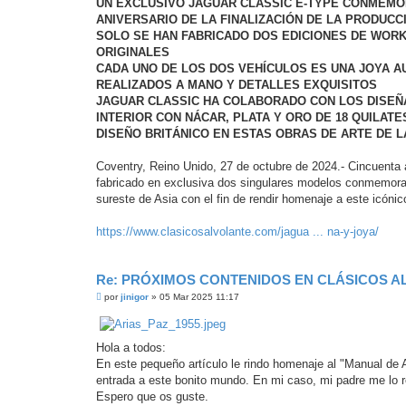
UN EXCLUSIVO JAGUAR CLASSIC E-TYPE CONMEMO
ANIVERSARIO DE LA FINALIZACIÓN DE LA PRODUCCI
SOLO SE HAN FABRICADO DOS EDICIONES DE WOR
ORIGINALES
CADA UNO DE LOS DOS VEHÍCULOS ES UNA JOYA A
REALIZADOS A MANO Y DETALLES EXQUISITOS
JAGUAR CLASSIC HA COLABORADO CON LOS DISEÑA
INTERIOR CON NÁCAR, PLATA Y ORO DE 18 QUILAT
DISEÑO BRITÁNICO EN ESTAS OBRAS DE ARTE DE 
Coventry, Reino Unido, 27 de octubre de 2024.- Cincuenta 
fabricado en exclusiva dos singulares modelos conmemorati
sureste de Asia con el fin de rendir homenaje a este icónico
https://www.clasicosalvolante.com/jagua ... na-y-joya/
Re: PRÓXIMOS CONTENIDOS EN CLÁSICOS A
M
por
jinigor
»
05 Mar 2025 11:17
e
n
s
a
Hola a todos:
j
e
En este pequeño artículo le rindo homenaje al "Manual de 
s
entrada a este bonito mundo. En mi caso, mi padre me lo r
i
n
Espero que os guste.
l