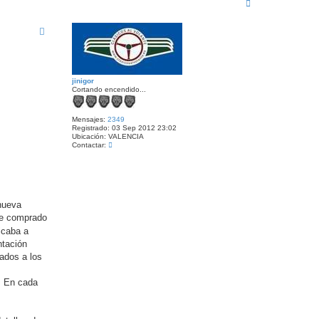
A
n
t
r
a
r
c
i
t
b
a
a
r
j
i
n
jinigor
i
Cortando encendido...
g
o
r
Mensajes:
2349
Registrado:
03 Sep 2012 23:02
Ubicación:
VALENCIA
C
Contactar:
o
n
t
a
c
t
nueva
a
r
 he comprado
j
icaba a
i
n
ntación
i
cados a los
g
o
r
. En cada