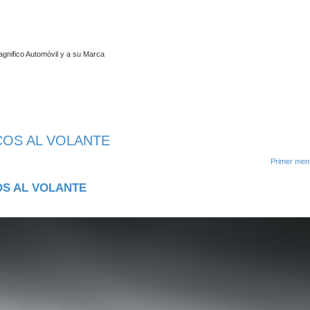
agnifico Automóvil y a su Marca
COS AL VOLANTE
queda avanzada
Primer mens
OS AL VOLANTE