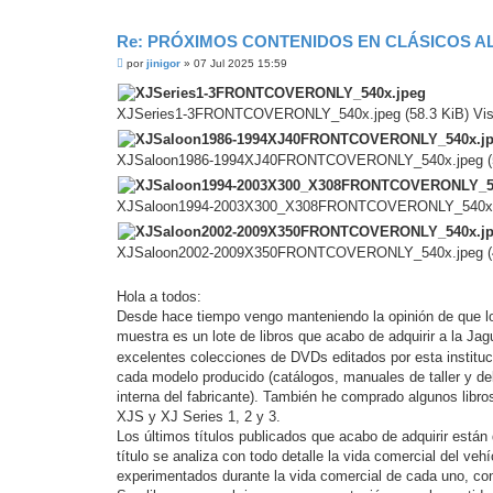
Re: PRÓXIMOS CONTENIDOS EN CLÁSICOS A
M
por
jinigor
»
07 Jul 2025 15:59
e
n
s
XJSeries1-3FRONTCOVERONLY_540x.jpeg (58.3 KiB) Vis
a
j
e
s
XJSaloon1986-1994XJ40FRONTCOVERONLY_540x.jpeg (54
i
n
l
XJSaloon1994-2003X300_X308FRONTCOVERONLY_540x.jpe
e
e
r
XJSaloon2002-2009X350FRONTCOVERONLY_540x.jpeg (48
Hola a todos:
Desde hace tiempo vengo manteniendo la opinión de que lo
muestra es un lote de libros que acabo de adquirir a la Jag
excelentes colecciones de DVDs editados por esta institu
cada modelo producido (catálogos, manuales de taller y d
interna del fabricante). También he comprado algunos libros
XJS y XJ Series 1, 2 y 3.
Los últimos títulos publicados que acabo de adquirir est
título se analiza con todo detalle la vida comercial del ve
experimentados durante la vida comercial de cada uno, con u