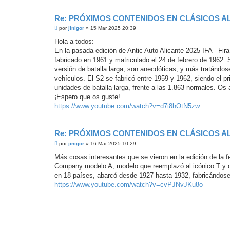
Re: PRÓXIMOS CONTENIDOS EN CLÁSICOS A
M
por
jinigor
»
15 Mar 2025 20:39
e
n
Hola a todos:
s
En la pasada edición de Antic Auto Alicante 2025 IFA - Fir
a
j
fabricado en 1961 y matriculado el 24 de febrero de 1962. 
e
versión de batalla larga, son anecdóticas, y más tratándose
s
i
vehículos. El S2 se fabricó entre 1959 y 1962, siendo el pr
n
unidades de batalla larga, frente a las 1.863 normales. Os 
l
e
¡Espero que os guste!
e
https://www.youtube.com/watch?v=d7i8hOtN5zw
r
Re: PRÓXIMOS CONTENIDOS EN CLÁSICOS A
M
por
jinigor
»
16 Mar 2025 10:29
e
n
Más cosas interesantes que se vieron en la edición de la f
s
Company modelo A, modelo que reemplazó al icónico T y q
a
j
en 18 países, abarcó desde 1927 hasta 1932, fabricándose
e
https://www.youtube.com/watch?v=cvPJNvJKu8o
s
i
n
l
e
e
r