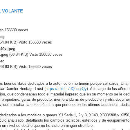
L VOLANTE
to 156630 veces
.94 KiB) Visto 156630 veces
g (60.84 KiB) Visto 156630 veces
.93 KiB) Visto 156630 veces
s buenos libros dedicados a la automoción no tienen porque ser caros. Una 
uar Daimler Heritage Trust (
https://lnkd.in/dQuuqrQy
). A lo largo de los años
ción, que condensaban todo el material impreso que en su momento se le ded
el propietario, guías de producto, memorandums de producción y otra docume
, que iniciaban la colección a la que pertenecen los últimos adquiridos, dedi
án dedicados a los modelos o gamas XJ Serie 1, 2 y 3, XJ40, X300/308 y X350
hículo analizado, detallando los cambios técnicos, estéticos y de equipamiento
n nivel de detalle que no he visto en ningún otro libro.