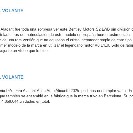
L VOLANTE
a Alacant fue toda una sorpresa ver este Bentley Motors S2 LWB sin división c
Si las cifras de matriculación de este modelo en España fueron testimoniales, 
 de una rara versión que no equipaba el cristal separador propio de este tipo
imer modelo de la marca en utilizar el legendario motor V8 L410. Sólo de fabr
adjunto un vídeo que le hice.
L VOLANTE
eria IFA - Fira Alacant Antic Auto Alicante 2025: pudimos contemplar varios F
ue también se ensambló en la fábrica que la marca tuvo en Barcelona. Su pr
 4.858.644 unidades en total.