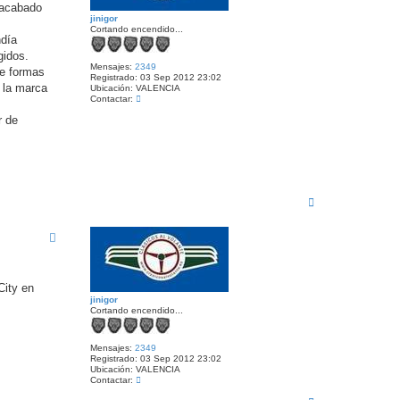
i
n acabado
n
jinigor
i
Cortando encendido...
g
ndía
o
gidos.
r
Mensajes:
2349
de formas
Registrado:
03 Sep 2012 23:02
 la marca
Ubicación:
VALENCIA
C
Contactar:
o
r de
n
t
a
c
t
a
r
j
A
i
r
n
r
i
i
g
o
b
r
a
City en
jinigor
Cortando encendido...
Mensajes:
2349
Registrado:
03 Sep 2012 23:02
Ubicación:
VALENCIA
C
Contactar:
o
A