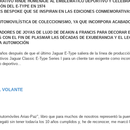
RATIVO RINDE HOMENAJE AL EMBLEMÁTICO DEPORTIVO Y CELEBRA
ÓN DEL E-TYPE EN 1974
KS BESPOKE QUE SE INSPIRAN EN LAS EDICIONES CONMEMORATIVA
UTOMOVILÍSTICA DE COLECCIONISMO, YA QUE INCORPORA ACABAD
DORES DE JOYAS DE LUJO DE DEAKIN & FRANCIS PARA DECORAR 
ES CON EL FIN DE PLASMAR LAS DÉCADAS DE EXUBERANCIA Y EL L
LA AUTOMOCIÓN
años después de que el último Jaguar E-Type saliera de la línea de producció
vos Jaguar Classic E-Type Series I para un cliente tan exigente como incond
 deportivo...
L VOLANTE
Automóviles Arias-Paz", libro que para muchos de nosotros representó la puer
egaló sin tener todavía los 10 años cumplidos y, he de reconocer, me marcó l