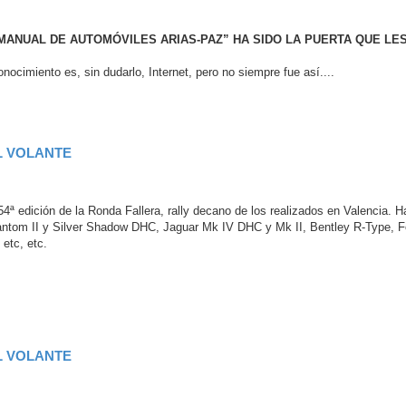
MANUAL DE AUTOMÓVILES ARIAS-PAZ” HA SIDO LA PUERTA QUE LES
ocimiento es, sin dudarlo, Internet, pero no siempre fue así....
L VOLANTE
54ª edición de la Ronda Fallera, rally decano de los realizados en Valencia. H
antom II y Silver Shadow DHC, Jaguar Mk IV DHC y Mk II, Bentley R-Type, F
etc, etc.
L VOLANTE