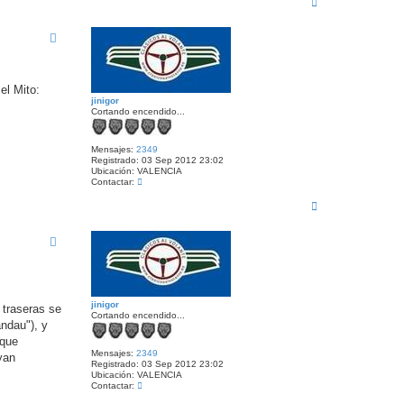
A
n
t
r
a
r
c
i
t
b
a
a
r
j
i
el Mito:
n
jinigor
i
Cortando encendido...
g
o
r
Mensajes:
2349
Registrado:
03 Sep 2012 23:02
Ubicación:
VALENCIA
C
Contactar:
o
A
n
t
r
a
r
c
i
t
b
a
a
r
j
i
n
jinigor
 traseras se
i
Cortando encendido...
g
andau"), y
o
 que
r
Mensajes:
2349
yan
Registrado:
03 Sep 2012 23:02
Ubicación:
VALENCIA
C
Contactar:
o