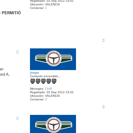
Registrado:
03 Sep 2012 23:02
Ubicación:
VALENCIA
C
Contactar:
o
 PERMITIÓ
n
t
a
c
t
a
r
A
j
i
r
n
r
i
i
g
b
o
a
r
an
jinigor
ord A,
Cortando encendido...
Mensajes:
2349
Registrado:
03 Sep 2012 23:02
Ubicación:
VALENCIA
C
Contactar:
o
A
n
t
r
a
r
c
i
t
b
a
a
r
j