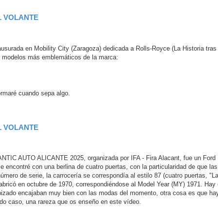
L VOLANTE
usurada en Mobility City (Zaragoza) dedicada a Rolls-Royce (La Historia tras 
os modelos más emblemáticos de la marca:
formaré cuando sepa algo.
L VOLANTE
a ANTIC AUTO ALICANTE 2025, organizada por IFA - Fira Alacant, fue un Ford
e encontré con una berlina de cuatro puertas, con la particularidad de que las
úmero de serie, la carrocería se correspondía al estilo 87 (cuatro puertas, "L
fabricó en octubre de 1970, correspondiéndose al Model Year (MY) 1971. Hay
l tapizado encajaban muy bien con las modas del momento, otra cosa es que ha
todo caso, una rareza que os enseño en este vídeo.