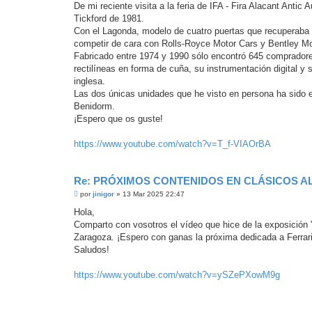
De mi reciente visita a la feria de IFA - Fira Alacant Ant
a
j
Tickford de 1981.
e
Con el Lagonda, modelo de cuatro puertas que recuperaba e
s
i
competir de cara con Rolls-Royce Motor Cars y Bentley Mot
n
Fabricado entre 1974 y 1990 sólo encontró 645 comprador
l
e
rectilíneas en forma de cuña, su instrumentación digital y
e
inglesa.
r
Las dos únicas unidades que he visto en persona ha sido e
Benidorm.
¡Espero que os guste!
https://www.youtube.com/watch?v=T_f-VIAOrBA
Re: PRÓXIMOS CONTENIDOS EN CLÁSICOS A
M
por
jinigor
»
13 Mar 2025 22:47
e
n
Hola,
s
Comparto con vosotros el vídeo que hice de la exposición "
a
j
Zaragoza. ¡Espero con ganas la próxima dedicada a Ferrari
e
Saludos!
s
i
n
https://www.youtube.com/watch?v=ySZePXowM9g
l
e
e
r