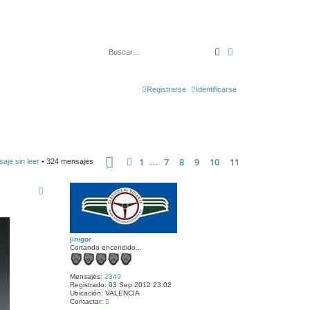
Buscar
Búsqueda avanza
Registrarse
Identificarse
Página
11
de
11
1
7
8
9
10
11
Anterior
aje sin leer
• 324 mensajes
…
jinigor
Cortando encendido...
Mensajes:
2349
Registrado:
03 Sep 2012 23:02
Ubicación:
VALENCIA
C
Contactar:
o