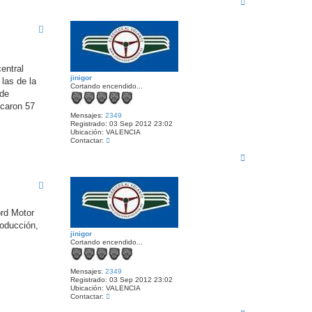
n
t
r
a
r
c
i
t
b
a
a
r
j
i
entral
n
jinigor
las de la
i
Cortando encendido...
g
 de
o
icaron 57
r
Mensajes:
2349
Registrado:
03 Sep 2012 23:02
Ubicación:
VALENCIA
C
Contactar:
o
A
n
t
r
a
r
c
i
t
b
a
a
r
ord Motor
j
i
oducción,
n
jinigor
i
Cortando encendido...
g
o
r
Mensajes:
2349
Registrado:
03 Sep 2012 23:02
Ubicación:
VALENCIA
C
Contactar:
o