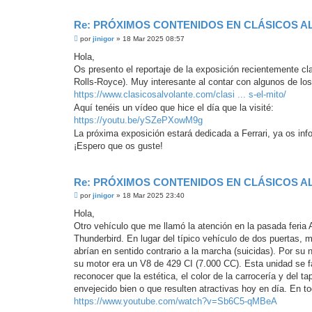
Re: PRÓXIMOS CONTENIDOS EN CLÁSICOS A
M
por
jinigor
»
18 Mar 2025 08:57
e
n
Hola,
s
Os presento el reportaje de la exposición recientemente cla
a
j
Rolls-Royce). Muy interesante al contar con algunos de l
e
https://www.clasicosalvolante.com/clasi ... s-el-mito/
s
i
Aquí tenéis un vídeo que hice el día que la visité:
n
https://youtu.be/ySZePXowM9g
l
e
La próxima exposición estará dedicada a Ferrari, ya os in
e
¡Espero que os guste!
r
Re: PRÓXIMOS CONTENIDOS EN CLÁSICOS A
M
por
jinigor
»
18 Mar 2025 23:40
e
n
Hola,
s
Otro vehículo que me llamó la atención en la pasada feri
a
j
Thunderbird. En lugar del típico vehículo de dos puertas, m
e
abrían en sentido contrario a la marcha (suicidas). Por su n
s
i
su motor era un V8 de 429 CI (7.000 CC). Esta unidad se 
n
reconocer que la estética, el color de la carrocería y de
l
e
envejecido bien o que resulten atractivas hoy en día. En 
e
https://www.youtube.com/watch?v=Sb6C5-qMBeA
r