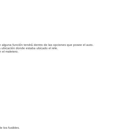
ue alguna función tendrá dentro de las opciones que posee el auto.
la ubicación donde estaba ubicado el rele.
n el maletero.
e los fusibles.