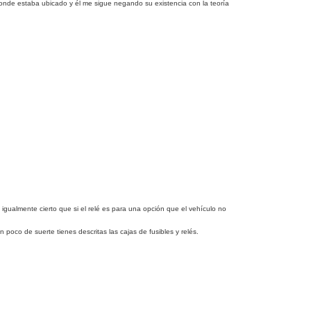
n donde estaba ubicado y él me sigue negando su existencia con la teoría
 igualmente cierto que si el relé es para una opción que el vehículo no
oco de suerte tienes descritas las cajas de fusibles y relés.