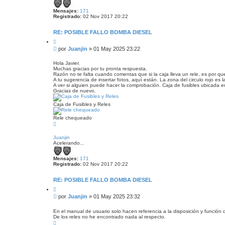
a
Mensajes:
171
Registrado:
02 Nov 2017 20:22
RE: POSIBLE FALLO BOMBA DIESEL
C
i
M
por
Juanjin
»
01 May 2025 23:22
t
e
a
n
r
Hola Javier.
Muchas gracias por tu pronta respuesta.
s
Razón no te falta cuando comentas que si la caja lleva un rele, es por q
a
A tu sugerencia de insertar fotos, aquí están. La zona del circulo rojo es 
j
A ver si alguien puede hacer la comprobación. Caja de fusibles ubicada e
e
Gracias de nuevo.
s
i
Caja de Fusibles y Reles
n
Rele chequeado
l
A
e
r
e
r
Juanjin
r
i
Acelerando...
b
a
Mensajes:
171
Registrado:
02 Nov 2017 20:22
RE: POSIBLE FALLO BOMBA DIESEL
C
i
M
por
Juanjin
»
01 May 2025 23:32
t
e
a
n
r
En el manual de usuario solo hacen referencia a la disposición y función d
De los reles no he encontrado nada al respecto.
s
A
a