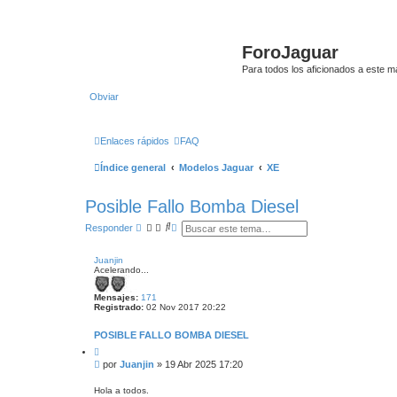
ForoJaguar
Para todos los aficionados a este m
Obviar
Enlaces rápidos
FAQ
Índice general
Modelos Jaguar
XE
Posible Fallo Bomba Diesel
B
B
Responder
u
ú
s
s
c
q
Juanjin
a
u
Acelerando...
r
e
d
Mensajes:
171
a
Registrado:
02 Nov 2017 20:22
a
v
a
POSIBLE FALLO BOMBA DIESEL
n
C
z
i
M
a
por
Juanjin
»
19 Abr 2025 17:20
t
d
e
a
a
n
r
Hola a todos.