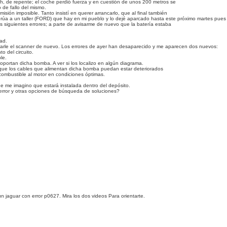
, de repente; el coche perdió fuerza y en cuestión de unos 200 metros se
 de fallo del mismo.
isión imposible. Tanto insistí en querer arrancarlo, que al final también
una grúa a un taller (FORD) que hay en mi pueblo y lo dejé aparcado hasta este próximo martes pue
los siguientes errores; a parte de avisarme de nuevo que la batería estaba
ad.
tarle el scanner de nuevo. Los errores de ayer han desaparecido y me aparecen dos nuevos:
 del circuito.
le.
 soportan dicha bomba. A ver si los localizo en algún diagrama.
que los cables que alimentan dicha bomba puedan estar deteriorados
ombustible al motor en condiciones óptimas.
ue me imagino que estará instalada dentro del depósito.
 error y otras opciones de búsqueda de soluciones?
n jaguar con error p0627. Mira los dos videos Para orientarte.