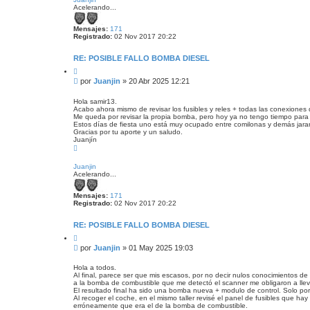
i
s
Acelerando...
b
i
a
n
Mensajes:
171
l
Registrado:
02 Nov 2017 20:22
e
e
RE: POSIBLE FALLO BOMBA DIESEL
r
C
i
M
por
Juanjin
»
20 Abr 2025 12:21
t
e
a
n
r
Hola samir13.
Acabo ahora mismo de revisar los fusibles y reles + todas las conexione
s
Me queda por revisar la propia bomba, pero hoy ya no tengo tiempo para
a
Estos días de fiesta uno está muy ocupado entre comilonas y demás jara
j
Gracias por tu aporte y un saludo.
e
Juanjín
A
s
r
i
r
Juanjin
n
i
Acelerando...
b
l
a
e
Mensajes:
171
e
Registrado:
02 Nov 2017 20:22
r
RE: POSIBLE FALLO BOMBA DIESEL
C
i
M
por
Juanjin
»
01 May 2025 19:03
t
e
a
n
r
Hola a todos.
Al final, parece ser que mis escasos, por no decir nulos conocimientos de l
s
a la bomba de combustible que me detectó el scanner me obligaron a llevar
a
El resultado final ha sido una bomba nueva + modulo de control. Solo por
j
Al recoger el coche, en el mismo taller revisé el panel de fusibles que h
e
erróneamente que era el de la bomba de combustible.