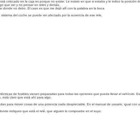
 está colocado en la caja es porque no existe. Le insisto en que si estaba y le indico la posició
ngo que ver y no pensar en reles y demás.
ar donde no debo. El caso es que me dejó allí con la palabra en la boca
sistema del coche se puede ver afectado por la ausencia de ese rele.
eléctricas de fusibles vienen preparadas para todas las opciones que pueda llevar el vehículo. Es
o, está claro que está ahí para algo.
an para mover cosas de una potencia nada despreciable. En el manual de usuario, igual con un p
donde indiques que está el relé, que alguien lo compruebe en el suyo.