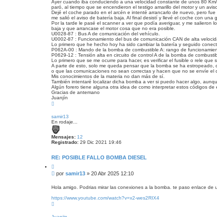
Ayer cuando iba conduciendo a una velocidad constante de unos 80 Km/h
s
paró, al tiempo que se encendieron el testigo amarillo del motor y un aviso
a
Dejé el coche parado en el arcén e intenté arrancarlo de nuevo, pero fue m
j
me salió el aviso de batería baja. Al final desistí y llevé el coche con 
e
Por la tarde le pasé el scanner a ver que podía averiguar, y me salieron 
baja y que arrancase el motor cosa que no era posible.
s
U0028-87 : Bus A de comunicación del vehículo.
i
U0002-87 : Funcionamiento del bus de comunicación CAN de alta velocid
n
Lo primero que he hecho hoy ha sido cambiar la batería y seguido conec
l
P062A-00 : Mando de la bomba de combustible A: rango de funcionamiento
P0629-12 : Tensión alta en circuito de control A de la bomba de combustib
e
Lo primero que se me ocurre para hacer, es verificar el fusible o rele que
e
A parte de esto, solo me queda pensar que la bomba se ha estropeado, 
r
o que las comunicaciones no sean correctas y hacen que no se envíe el c
Mis conocimientos de la materia no dan más de sí.
También intentaré localizar dicha bomba a ver si puedo hacer algo, aunq
Algún forero tiene alguna otra idea de como interpretar estos códigos de
Gracias de antemano
Juanjín
A
r
r
samir13
i
En rodaje...
b
a
Mensajes:
12
Registrado:
29 Dic 2021 19:46
RE: POSIBLE FALLO BOMBA DIESEL
C
i
M
por
samir13
»
20 Abr 2025 12:10
t
e
a
n
r
Hola amigo. Podrias mirar las conexiones a la bomba. te paso enlace de u
s
https://www.youtube.com/watch?v=x2-wes2RIX4
a
A
j
r
e
r
Juanjin