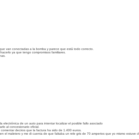
s que van conectadas a la bomba y parece que está todo correcto.
 hacerlo ya que tengo compromisos familiares.
nas.
a electrónica de un auto para intentar localizar el posible fallo asociado
lo al concesionario oficial.
 comentar deciros que la factura ha sido de 1.400 euros.
ay en el maletero y me di cuenta de que faltaba un rele gris de 70 amperios que yo mismo estuve 