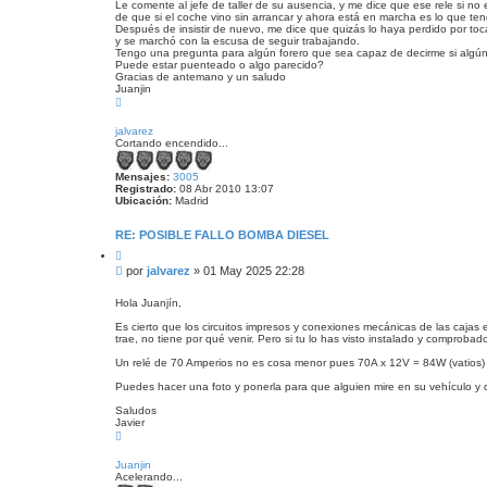
Le comente al jefe de taller de su ausencia, y me dice que ese rele si no
s
de que si el coche vino sin arrancar y ahora está en marcha es lo que te
i
Después de insistir de nuevo, me dice que quizás lo haya perdido por toc
n
y se marchó con la escusa de seguir trabajando.
l
Tengo una pregunta para algún forero que sea capaz de decirme si algún 
Puede estar puenteado o algo parecido?
e
Gracias de antemano y un saludo
e
Juanjin
r
A
r
r
jalvarez
i
Cortando encendido...
b
a
Mensajes:
3005
Registrado:
08 Abr 2010 13:07
Ubicación:
Madrid
RE: POSIBLE FALLO BOMBA DIESEL
C
i
M
por
jalvarez
»
01 May 2025 22:28
t
e
a
n
r
Hola Juanjín,
s
Es cierto que los circuitos impresos y conexiones mecánicas de las cajas 
a
trae, no tiene por qué venir. Pero si tu lo has visto instalado y comprobad
j
e
Un relé de 70 Amperios no es cosa menor pues 70A x 12V = 84W (vatios) d
s
Puedes hacer una foto y ponerla para que alguien mire en su vehículo y 
i
n
Saludos
l
Javier
A
e
r
e
r
Juanjin
r
i
Acelerando...
b