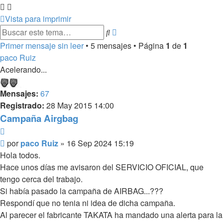
Vista para imprimir
Búsqueda
Buscar
avanzada
Primer mensaje sin leer
• 5 mensajes • Página
1
de
1
paco Ruiz
Acelerando...
Mensajes:
67
Registrado:
28 May 2015 14:00
Campaña Airgbag
Citar
Mensaje
por
paco Ruiz
»
16 Sep 2024 15:19
sin
Hola todos.
leer
Hace unos días me avisaron del SERVICIO OFICIAL, que
tengo cerca del trabajo.
Si había pasado la campaña de AIRBAG...???
Respondí que no tenia ni idea de dicha campaña.
Al parecer el fabricante TAKATA ha mandado una alerta para la