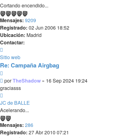
Cortando encendido...
Mensajes:
9209
Registrado:
02 Jun 2006 18:52
Ubicación:
Madrid
Contactar:
Contactar
TheShadow
Sitio web
Re: Campaña Airgbag
Citar
Mensaje
por
TheShadow
»
16 Sep 2024 19:24
sin
graciasss
leer
Arriba
JC de BALLE
Acelerando...
Mensajes:
286
Registrado:
27 Abr 2010 07:21