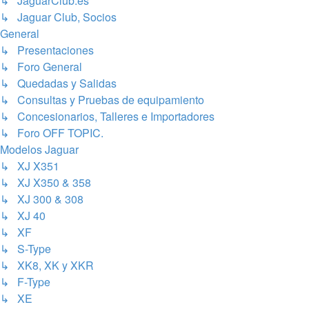
↳ JaguarClub.es
↳ Jaguar Club, Socios
General
↳ Presentaciones
↳ Foro General
↳ Quedadas y Salidas
↳ Consultas y Pruebas de equipamiento
↳ Concesionarios, Talleres e Importadores
↳ Foro OFF TOPIC.
Modelos Jaguar
↳ XJ X351
↳ XJ X350 & 358
↳ XJ 300 & 308
↳ XJ 40
↳ XF
↳ S-Type
↳ XK8, XK y XKR
↳ F-Type
↳ XE