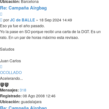
Ubicación:
Barcelona
Re: Campaña Airgbag
Citar
Mensaje
por
JC de BALLE
»
18 Sep 2024 14:49
sin
Eso ya fue el año pasado.
leer
Yo la pase en SO porque recibi una carta de la DGT. Es un
rato. En un par de horas máximo esta revisao.
Saludos
Juan Carlos
Arriba
OCOLLADO
Acelerando...
Mensajes:
318
Registrado:
08 Ago 2008 12:46
Ubicación:
guadalajara
Re: Campaña Airgbag