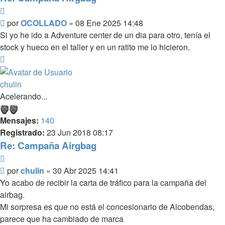
Citar
Mensaje
por
OCOLLADO
»
08 Ene 2025 14:48
sin
Si yo he ido a Adventure center de un dia para otro, tenía el
leer
stock y hueco en el taller y en un ratito me lo hicieron.
Arriba
chulin
Acelerando...
Mensajes:
140
Registrado:
23 Jun 2018 08:17
Re: Campaña Airgbag
Citar
Mensaje
por
chulin
»
30 Abr 2025 14:41
sin
Yo acabo de recibir la carta de tráfico para la campaña del
leer
airbag.
Mi sorpresa es que no está el concesionario de Alcobendas,
parece que ha cambiado de marca