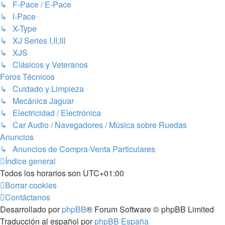
↳ F-Pace / E-Pace
↳ I-Pace
↳ X-Type
↳ XJ Series I,II,III
↳ XJS
↳ Clásicos y Veteranos
Foros Técnicos
↳ Cuidado y Limpieza
↳ Mecánica Jaguar
↳ Electricidad / Electrónica
↳ Car Audio / Navegadores / Música sobre Ruedas
Anuncios
↳ Anuncios de Compra-Venta Particulares
Índice general
Todos los horarios son
UTC+01:00
Borrar cookies
Contáctanos
Desarrollado por
phpBB
® Forum Software © phpBB Limited
Traducción al español por
phpBB España