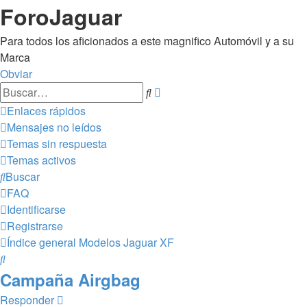
ForoJaguar
Para todos los aficionados a este magnifico Automóvil y a su
Marca
Obviar
Búsqueda
Buscar
avanzada
Enlaces rápidos
Mensajes no leídos
Temas sin respuesta
Temas activos
Buscar
FAQ
Identificarse
Registrarse
Índice general
Modelos Jaguar
XF
Buscar
Campaña Airgbag
Responder