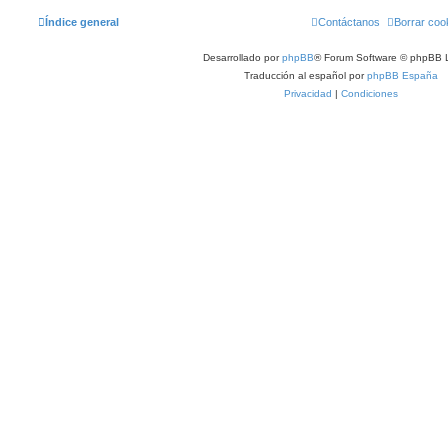
Índice general
Contáctanos
Borrar coo
Desarrollado por
phpBB
® Forum Software © phpBB L
Traducción al español por
phpBB España
Privacidad
|
Condiciones