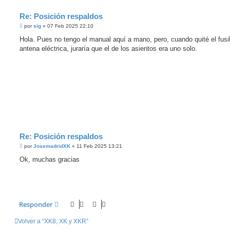
e
r
Re: Posición respaldos
M
por
sig
»
07 Feb 2025 22:10
e
n
Hola. Pues no tengo el manual aquí a mano, pero, cuando quité el fusi
s
antena eléctrica, juraría que el de los asientos era uno solo.
a
j
e
s
i
n
l
e
e
r
Re: Posición respaldos
M
por
JosemadridXK
»
11 Feb 2025 13:21
e
n
Ok, muchas gracias
s
a
j
e
s
i
n
Responder
l
e
e
Volver a “XK8, XK y XKR”
r