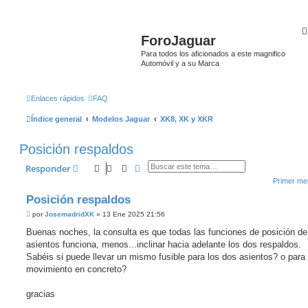
ForoJaguar
Para todos los aficionados a este magnifico
Automóvil y a su Marca
Enlaces rápidos
FAQ
Índice general
Modelos Jaguar
XK8, XK y XKR
Posición respaldos
Buscar
Búsqueda avanzada
Responder
Primer men
Posición respaldos
M
por
JosemadridXK
»
13 Ene 2025 21:56
e
n
Buenas noches, la consulta es que todas las funciones de posición de
s
asientos funciona, menos...inclinar hacia adelante los dos respaldos.
a
j
Sabéis si puede llevar un mismo fusible para los dos asientos? o para
e
movimiento en concreto?
s
i
n
gracias
l
e