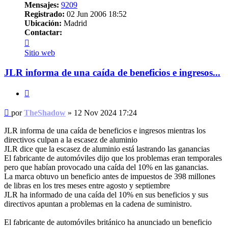
Mensajes:
9209
Registrado:
02 Jun 2006 18:52
Ubicación:
Madrid
Contactar:
Contactar
TheShadow
Sitio web
JLR informa de una caída de beneficios e ingresos...
Citar
Mensaje
por
TheShadow
»
12 Nov 2024 17:24
sin
leer
JLR informa de una caída de beneficios e ingresos mientras los
directivos culpan a la escasez de aluminio
JLR dice que la escasez de aluminio está lastrando las ganancias
El fabricante de automóviles dijo que los problemas eran temporales
pero que habían provocado una caída del 10% en las ganancias.
La marca obtuvo un beneficio antes de impuestos de 398 millones
de libras en los tres meses entre agosto y septiembre
JLR ha informado de una caída del 10% en sus beneficios y sus
directivos apuntan a problemas en la cadena de suministro.
El fabricante de automóviles británico ha anunciado un beneficio