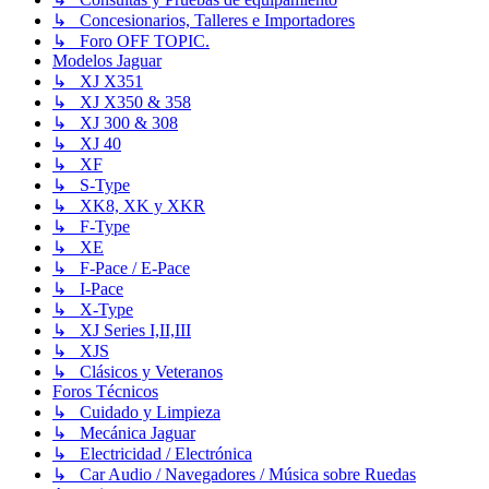
↳ Concesionarios, Talleres e Importadores
↳ Foro OFF TOPIC.
Modelos Jaguar
↳ XJ X351
↳ XJ X350 & 358
↳ XJ 300 & 308
↳ XJ 40
↳ XF
↳ S-Type
↳ XK8, XK y XKR
↳ F-Type
↳ XE
↳ F-Pace / E-Pace
↳ I-Pace
↳ X-Type
↳ XJ Series I,II,III
↳ XJS
↳ Clásicos y Veteranos
Foros Técnicos
↳ Cuidado y Limpieza
↳ Mecánica Jaguar
↳ Electricidad / Electrónica
↳ Car Audio / Navegadores / Música sobre Ruedas