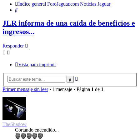
Índice general
ForoJaguar.com
Noticias Jaguar
Buscar
JLR informa de una caída de beneficios e
ingresos...
Responder
Vista para imprimir
Búsqueda
Buscar
avanzada
Primer mensaje sin leer
• 1 mensaje • Página
1
de
1
TheShadow
Cortando encendido...