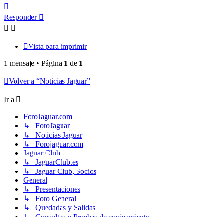
Arriba
Responder
Vista para imprimir
1 mensaje • Página
1
de
1
Volver a “Noticias Jaguar”
Ir a
ForoJaguar.com
↳ ForoJaguar
↳ Noticias Jaguar
↳ Forojaguar.com
Jaguar Club
↳ JaguarClub.es
↳ Jaguar Club, Socios
General
↳ Presentaciones
↳ Foro General
↳ Quedadas y Salidas
↳ Consultas y Pruebas de equipamiento