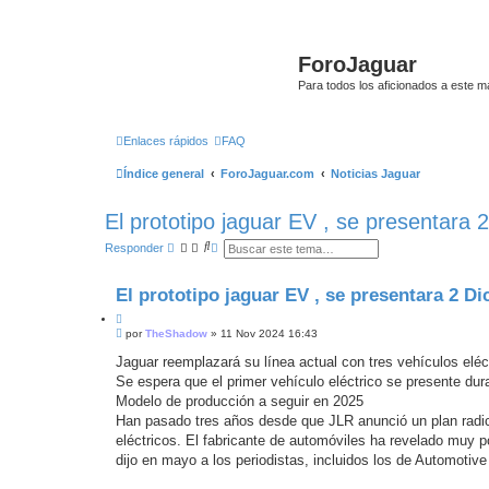
ForoJaguar
Para todos los aficionados a este m
Enlaces rápidos
FAQ
Índice general
ForoJaguar.com
Noticias Jaguar
El prototipo jaguar EV , se presentara
B
B
Responder
u
ú
s
s
c
q
El prototipo jaguar EV , se presentara 2 D
a
u
r
e
C
d
M
i
por
TheShadow
»
11 Nov 2024 16:43
a
e
a
t
n
Jaguar reemplazará su línea actual con tres vehículos eléc
v
a
s
a
Se espera que el primer vehículo eléctrico se presente du
r
a
n
j
Modelo de producción a seguir en 2025
z
e
a
Han pasado tres años desde que JLR anunció un plan radica
s
d
i
eléctricos. El fabricante de automóviles ha revelado muy p
a
n
dijo en mayo a los periodistas, incluidos los de Automoti
l
e