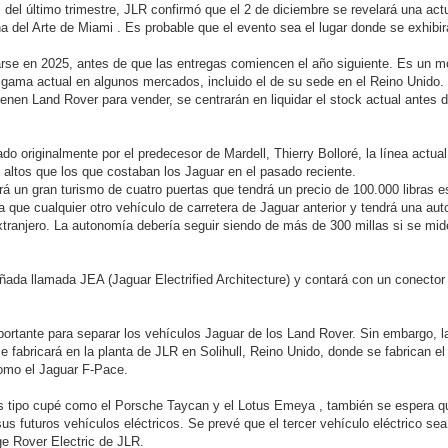
 del último trimestre, JLR confirmó que el 2 de diciembre se revelará una act
 del Arte de Miami . Es probable que el evento sea el lugar donde se exhibir
rse en 2025, antes de que las entregas comiencen el año siguiente. Es un m
 gama actual en algunos mercados, incluido el de su sede en el Reino Unido.
nen Land Rover para vender, se centrarán en liquidar el stock actual antes d
o originalmente por el predecesor de Mardell, Thierry Bolloré, la línea actual
 altos que los que costaban los Jaguar en el pasado reciente.
rá un gran turismo de cuatro puertas que tendrá un precio de 100.000 libras es
que cualquier otro vehículo de carretera de Jaguar anterior y tendrá una au
xtranjero. La autonomía debería seguir siendo de más de 300 millas si se mid
ada llamada JEA (Jaguar Electrified Architecture) y contará con un conect
ortante para separar los vehículos Jaguar de los Land Rover. Sin embargo, l
 fabricará en la planta de JLR en Solihull, Reino Unido, donde se fabrican e
como el Jaguar F-Pace.
cos tipo cupé como el Porsche Taycan y el Lotus Emeya , también se espera q
 futuros vehículos eléctricos. Se prevé que el tercer vehículo eléctrico s
e Rover Electric de JLR.