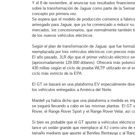
e
Y el 8 de noviembre, al anunciar sus resultados financieros
r
sobre la transformación de Jaguar como parte de la Semana
concepto por primera vez.
Se espera que el modelo de producción comience a fabrica
arriesgado para Jaguar, que ya ha comenzado a reducir su
mercados, los concesionarios, que normalmente también tie
de los nuevos vehículos eléctricos.
Según el plan de transformación de Jaguar, que fue formulad
reemplazada por tres vehículos eléctricos con precios más
El año pasado, JLR dijo que el primer vehículo eléctrico se
(aproximadamente 129.000 dólares). Ofrecerá más potencia 
430 millas según el ciclo de prueba WLTP utilizado en el e
ciclo más estricto de la EPA.
El GT se basará en una plataforma EV especialmente diseñ
los vehículos entregados a América del Norte.
Mardell ya había dicho que una plataforma a medida es imp
se seguirá llevando a cabo en las mismas plantas. El GT se
Rover, el Range Rover Sport y el Range Rover Velar, así 
Si bien es probable que el GT apunte a vehículos eléctri
lance un sedán grande que reemplace al XJ como uno de sus
tamaño mediano que apunte al Bentley Bentayga y al Rang