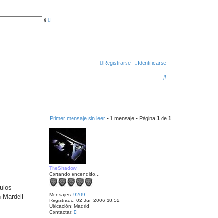
B
B
ú
u
s
s
q
c
u
a
e
r
d
a
a
Registrarse
Identificarse
v
a
B
n
z
u
a
d
a
s
c
Primer mensaje sin leer
• 1 mensaje • Página
1
de
1
a
r
TheShadow
Cortando encendido...
culos
Mensajes:
9209
n Mardell
Registrado:
02 Jun 2006 18:52
Ubicación:
Madrid
C
Contactar:
o