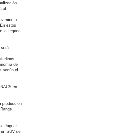
ualización
n
t
á el
a
c
t
ovimiento
a
 En estos
r
T
e la llegada
h
e
S
h
 será
a
d
o
terlinas
w
tonomía de
e según el
or NACS en
a producción
l Range
ue Jaguar
ea un SUV de