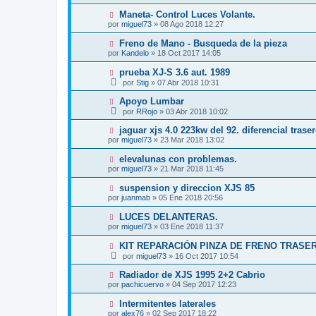
Maneta- Control Luces Volante.
por
miguel73
»
08 Ago 2018 12:27
Freno de Mano - Busqueda de la pieza
por
Kandelo
»
18 Oct 2017 14:05
prueba XJ-S 3.6 aut. 1989
por
Stig
»
07 Abr 2018 10:31
Apoyo Lumbar
por
RRojo
»
03 Abr 2018 10:02
jaguar xjs 4.0 223kw del 92. diferencial traser
por
miguel73
»
23 Mar 2018 13:02
elevalunas con problemas.
por
miguel73
»
21 Mar 2018 11:45
suspension y direccion XJS 85
por
juanmab
»
05 Ene 2018 20:56
LUCES DELANTERAS.
por
miguel73
»
03 Ene 2018 11:37
KIT REPARACIÓN PINZA DE FRENO TRASE
por
miguel73
»
16 Oct 2017 10:54
Radiador de XJS 1995 2+2 Cabrio
por
pachicuervo
»
04 Sep 2017 12:23
Intermitentes laterales
por
alex76
»
02 Sep 2017 18:22