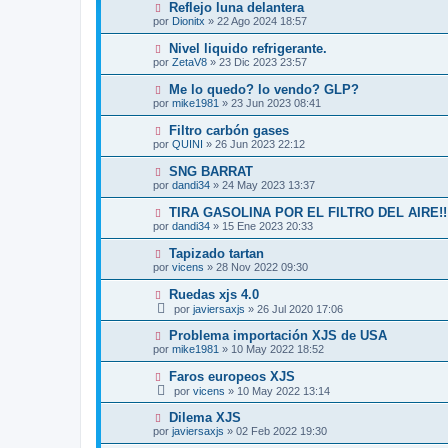
Reflejo luna delantera
por
Dionitx
»
22 Ago 2024 18:57
Nivel liquido refrigerante.
por
ZetaV8
»
23 Dic 2023 23:57
Me lo quedo? lo vendo? GLP?
por
mike1981
»
23 Jun 2023 08:41
Filtro carbón gases
por
QUINI
»
26 Jun 2023 22:12
SNG BARRAT
por
dandi34
»
24 May 2023 13:37
TIRA GASOLINA POR EL FILTRO DEL AIRE!!
por
dandi34
»
15 Ene 2023 20:33
Tapizado tartan
por
vicens
»
28 Nov 2022 09:30
Ruedas xjs 4.0
por
javiersaxjs
»
26 Jul 2020 17:06
Problema importación XJS de USA
por
mike1981
»
10 May 2022 18:52
Faros europeos XJS
por
vicens
»
10 May 2022 13:14
Dilema XJS
por
javiersaxjs
»
02 Feb 2022 19:30