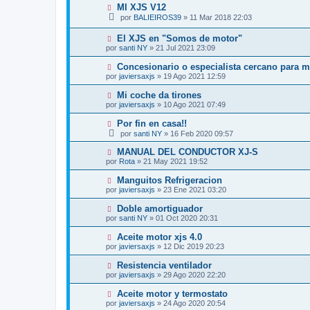
MI XJS V12
por
BALIEIROS39
»
11 Mar 2018 22:03
El XJS en "Somos de motor"
por
santi NY
»
21 Jul 2021 23:09
Concesionario o especialista cercano para m
por
javiersaxjs
»
19 Ago 2021 12:59
Mi coche da tirones
por
javiersaxjs
»
10 Ago 2021 07:49
Por fin en casa!!
por
santi NY
»
16 Feb 2020 09:57
MANUAL DEL CONDUCTOR XJ-S
por
Rota
»
21 May 2021 19:52
Manguitos Refrigeracion
por
javiersaxjs
»
23 Ene 2021 03:20
Doble amortiguador
por
santi NY
»
01 Oct 2020 20:31
Aceite motor xjs 4.0
por
javiersaxjs
»
12 Dic 2019 20:23
Resistencia ventilador
por
javiersaxjs
»
29 Ago 2020 22:20
Aceite motor y termostato
por
javiersaxjs
»
24 Ago 2020 20:54