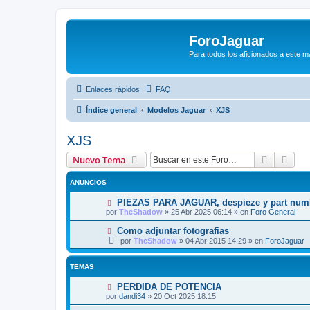
ForoJaguar
Para todos los aficionados a este m
Enlaces rápidos
FAQ
Índice general
Modelos Jaguar
XJS
XJS
Buscar
Bús
Nuevo Tema
ANUNCIOS
PIEZAS PARA JAGUAR, despieze y part num
por
TheShadow
»
25 Abr 2025 06:14
» en
Foro General
Como adjuntar fotografias
por
TheShadow
»
04 Abr 2015 14:29
» en
ForoJaguar
TEMAS
PERDIDA DE POTENCIA
por
dandi34
»
20 Oct 2025 18:15