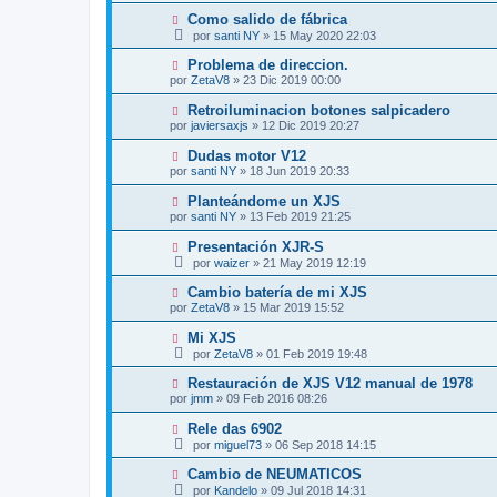
Como salido de fábrica
por
santi NY
»
15 May 2020 22:03
Problema de direccion.
por
ZetaV8
»
23 Dic 2019 00:00
Retroiluminacion botones salpicadero
por
javiersaxjs
»
12 Dic 2019 20:27
Dudas motor V12
por
santi NY
»
18 Jun 2019 20:33
Planteándome un XJS
por
santi NY
»
13 Feb 2019 21:25
Presentación XJR-S
por
waizer
»
21 May 2019 12:19
Cambio batería de mi XJS
por
ZetaV8
»
15 Mar 2019 15:52
Mi XJS
por
ZetaV8
»
01 Feb 2019 19:48
Restauración de XJS V12 manual de 1978
por
jmm
»
09 Feb 2016 08:26
Rele das 6902
por
miguel73
»
06 Sep 2018 14:15
Cambio de NEUMATICOS
por
Kandelo
»
09 Jul 2018 14:31