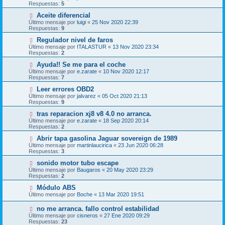
Respuestas:
5
Aceite diferencial
Último mensaje por
luigi
«
25 Nov 2020 22:39
Respuestas:
9
Regulador nivel de faros
Último mensaje por
ITALASTUR
«
13 Nov 2020 23:34
Respuestas:
2
Ayuda!! Se me para el coche
Último mensaje por
e.zarate
«
10 Nov 2020 12:17
Respuestas:
7
Leer errores OBD2
Último mensaje por
jalvarez
«
05 Oct 2020 21:13
Respuestas:
9
tras reparacion xj8 v8 4.0 no arranca.
Último mensaje por
e.zarate
«
18 Sep 2020 20:14
Respuestas:
2
Abrir tapa gasolina Jaguar sovereign de 1989
Último mensaje por
martinlaucirica
«
23 Jun 2020 06:28
Respuestas:
3
sonido motor tubo escape
Último mensaje por
Baugaros
«
20 May 2020 23:29
Respuestas:
2
Módulo ABS
Último mensaje por
Boche
«
13 Mar 2020 19:51
no me arranca. fallo control estabilidad
Último mensaje por
cisneros
«
27 Ene 2020 09:29
Respuestas:
23