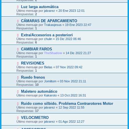
Respuestas:
2
Luz larga automática
Último mensaje por
jalvarez
«
20 Ene 2023 12:01
Respuestas:
2
CÁMARAS DE APARCAMIENTO
Último mensaje por
Trakasjesus
«
19 Ene 2023 22:47
Respuestas:
1
Extra/Accesorios a posteriori
Último mensaje por
chulin
«
15 Dic 2022 06:46
Respuestas:
6
CAMBIAR FAROS
Último mensaje por
TheShadow
«
14 Dic 2022 21:27
Respuestas:
1
REVISIONES
Último mensaje por
Bielas
«
07 Nov 2022 09:42
Respuestas:
1
Ruedo frenos
Último mensaje por
Jomiltom
«
03 Nov 2022 21:11
Respuestas:
10
Maletero automático
Último mensaje por
Kakaroto
«
13 Oct 2022 16:31
Ruido como silbido. Problema Contrarotores Motor
Último mensaje por
jalvarez
«
12 Sep 2022 11:55
Respuestas:
17
VELOCIMETRO
Último mensaje por
jalvarez
«
01 Ago 2022 12:27