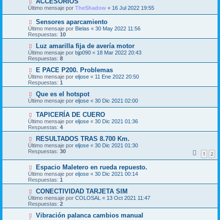
ACCESORIOS
Último mensaje por
TheShadow
«
16 Jul 2022 19:55
Sensores aparcamiento
Último mensaje por
Bielas
«
30 May 2022 11:56
Respuestas:
10
Luz amarilla fija de avería motor
Último mensaje por
bjp090
«
18 Mar 2022 20:43
Respuestas:
8
E PACE P200. Problemas
Último mensaje por
eljose
«
11 Ene 2022 20:50
Respuestas:
1
Que es el hotspot
Último mensaje por
eljose
«
30 Dic 2021 02:00
TAPICERÍA DE CUERO
Último mensaje por
eljose
«
30 Dic 2021 01:36
Respuestas:
4
RESULTADOS TRAS 8.700 Km.
Último mensaje por
eljose
«
30 Dic 2021 01:30
Respuestas:
30
1
2
Espacio Maletero en rueda repuesto.
Último mensaje por
eljose
«
30 Dic 2021 00:14
Respuestas:
1
CONECTIVIDAD TARJETA SIM
Último mensaje por
COLOSAL
«
13 Oct 2021 11:47
Respuestas:
2
Vibración palanca cambios manual