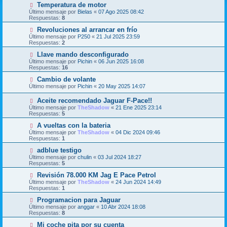
Temperatura de motor
Último mensaje por
Bielas
«
07 Ago 2025 08:42
Respuestas:
8
Revoluciones al arrancar en frío
Último mensaje por
P250
«
21 Jul 2025 23:59
Respuestas:
2
Llave mando desconfigurado
Último mensaje por
Pichin
«
06 Jun 2025 16:08
Respuestas:
16
Cambio de volante
Último mensaje por
Pichin
«
20 May 2025 14:07
Aceite recomendado Jaguar F-Pace!!
Último mensaje por
TheShadow
«
21 Ene 2025 23:14
Respuestas:
5
A vueltas con la bateria
Último mensaje por
TheShadow
«
04 Dic 2024 09:46
Respuestas:
1
adblue testigo
Último mensaje por
chulin
«
03 Jul 2024 18:27
Respuestas:
5
Revisión 78.000 KM Jag E Pace Petrol
Último mensaje por
TheShadow
«
24 Jun 2024 14:49
Respuestas:
1
Programacion para Jaguar
Último mensaje por
anggar
«
10 Abr 2024 18:08
Respuestas:
8
Mi coche pita por su cuenta