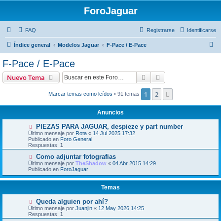
ForoJaguar
FAQ
Registrarse
Identificarse
B
Índice general
Modelos Jaguar
F-Pace / E-Pace
u
F-Pace / E-Pace
s
Buscar
Búsqueda avanzad
Nuevo Tema
c
a
1
2
Siguiente
Marcar temas como leídos
• 91 temas
r
Anuncios
PIEZAS PARA JAGUAR, despieze y part number
Último mensaje por
Rota
«
14 Jul 2025 17:32
Publicado en
Foro General
Respuestas:
1
Como adjuntar fotografias
Último mensaje por
TheShadow
«
04 Abr 2015 14:29
Publicado en
ForoJaguar
Temas
Queda alguien por ahí?
Último mensaje por
Juanjin
«
12 May 2026 14:25
Respuestas:
1