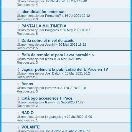
Último mensaje por
Joni3704
«
20 Jul 2021 17:40
Respuestas:
4
Identificación emisoras
Último mensaje por
FernandoT
«
16 Jul 2021 12:12
Respuestas:
3
PANTALLA MULTIMEDIA
Último mensaje por
Baugaros
«
26 May 2021 00:07
Respuestas:
8
Duda sobre el nivel de aceite
Último mensaje por
Juanjin
«
10 May 2021 15:22
Respuestas:
5
Bola de remolque para llevar portabicis.
Último mensaje por
Ikeas
«
24 Mar 2021 18:25
Respuestas:
3
Jaguar potencia la publicidad del E Pace en TV
Último mensaje por
Joe_Dalton
«
23 Mar 2021 20:24
Respuestas:
1
frenos
Último mensaje por
jalvarez
«
29 Dic 2020 12:10
Respuestas:
3
Catálogo accesorios F Pace
Último mensaje por
Ikeas
«
05 Sep 2020 17:22
Respuestas:
2
RADIO
Último mensaje por
jorgeangelcg
«
22 Jul 2020 11:00
Respuestas:
1
VOLANTE
Último mensaje por
Joe_Dalton
«
05 Abr 2020 18:51