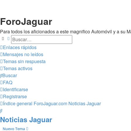
ForoJaguar
Para todos los aficionados a este magnifico Automóvil y a su 
Buscar
Búsqueda avanzada
Enlaces rápidos
Mensajes no leídos
Temas sin respuesta
Temas activos
Buscar
FAQ
Identificarse
Registrarse
Índice general
ForoJaguar.com
Noticias Jaguar
Buscar
Noticias Jaguar
Nuevo Tema