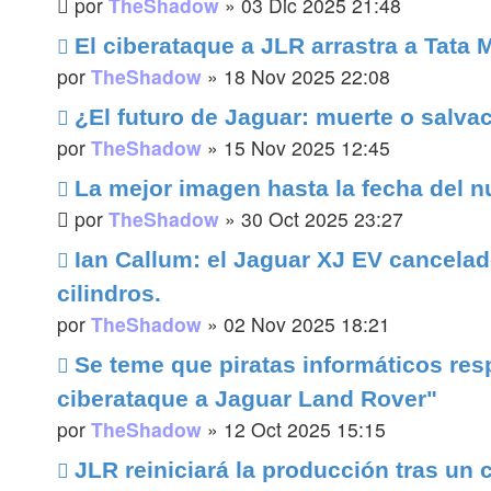
por
TheShadow
»
03 Dic 2025 21:48
El ciberataque a JLR arrastra a Tata 
por
TheShadow
»
18 Nov 2025 22:08
¿El futuro de Jaguar: muerte o salva
por
TheShadow
»
15 Nov 2025 12:45
La mejor imagen hasta la fecha del n
por
TheShadow
»
30 Oct 2025 23:27
Ian Callum: el Jaguar XJ EV cancelad
cilindros.
por
TheShadow
»
02 Nov 2025 18:21
Se teme que piratas informáticos res
ciberataque a Jaguar Land Rover"
por
TheShadow
»
12 Oct 2025 15:15
JLR reiniciará la producción tras un 