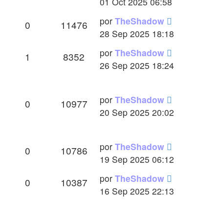
mensaje
01 Oct 2025 06:58
Último
por
TheShadow
Respuestas
Vistas
0
11476
mensaje
28 Sep 2025 18:18
Último
por
TheShadow
Respuestas
Vistas
1
8352
mensaje
26 Sep 2025 18:24
Último
por
TheShadow
Respuestas
Vistas
0
10977
mensaje
20 Sep 2025 20:02
Último
por
TheShadow
Respuestas
Vistas
0
10786
mensaje
19 Sep 2025 06:12
Último
por
TheShadow
Respuestas
Vistas
0
10387
mensaje
16 Sep 2025 22:13