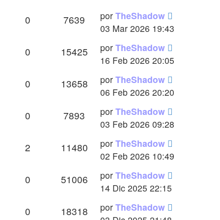
Último
por
TheShadow
Respuestas
Vistas
0
7639
mensaje
03 Mar 2026 19:43
Último
por
TheShadow
Respuestas
Vistas
0
15425
mensaje
16 Feb 2026 20:05
Último
por
TheShadow
Respuestas
Vistas
0
13658
mensaje
06 Feb 2026 20:20
Último
por
TheShadow
Respuestas
Vistas
0
7893
mensaje
03 Feb 2026 09:28
Último
por
TheShadow
Respuestas
Vistas
2
11480
mensaje
02 Feb 2026 10:49
Último
por
TheShadow
Respuestas
Vistas
0
51006
mensaje
14 Dic 2025 22:15
Último
por
TheShadow
Respuestas
Vistas
0
18318
mensaje
03 Dic 2025 21:48