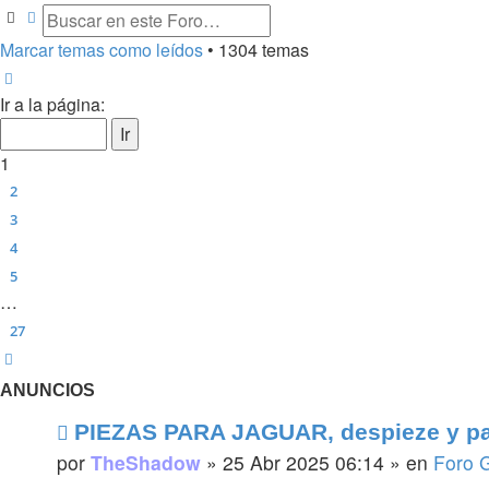
Buscar
Búsqueda avanzada
Marcar temas como leídos
• 1304 temas
Página
1
de
27
Ir a la página:
1
2
3
4
5
…
27
Siguiente
ANUNCIOS
PIEZAS PARA JAGUAR, despieze y pa
por
TheShadow
»
25 Abr 2025 06:14
» en
Foro 