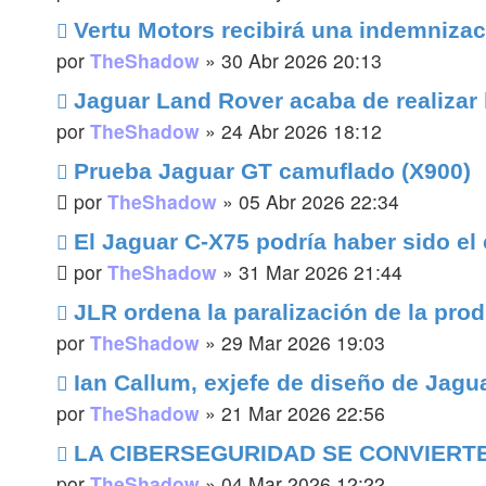
Vertu Motors recibirá una indemnizac
por
TheShadow
»
30 Abr 2026 20:13
Jaguar Land Rover acaba de realizar l
por
TheShadow
»
24 Abr 2026 18:12
Prueba Jaguar GT camuflado (X900)
por
TheShadow
»
05 Abr 2026 22:34
El Jaguar C-X75 podría haber sido e
por
TheShadow
»
31 Mar 2026 21:44
JLR ordena la paralización de la produ
por
TheShadow
»
29 Mar 2026 19:03
Ian Callum, exjefe de diseño de Jaguar
por
TheShadow
»
21 Mar 2026 22:56
LA CIBERSEGURIDAD SE CONVIERTE
por
TheShadow
»
04 Mar 2026 12:22