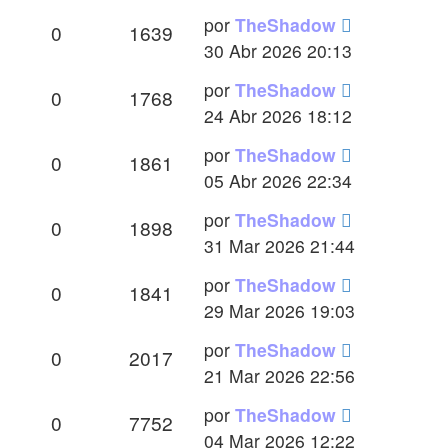
Último
por
TheShadow
Respuestas
Vistas
0
1639
mensaje
30 Abr 2026 20:13
Último
por
TheShadow
Respuestas
Vistas
0
1768
mensaje
24 Abr 2026 18:12
Último
por
TheShadow
Respuestas
Vistas
0
1861
mensaje
05 Abr 2026 22:34
Último
por
TheShadow
Respuestas
Vistas
0
1898
mensaje
31 Mar 2026 21:44
Último
por
TheShadow
Respuestas
Vistas
0
1841
mensaje
29 Mar 2026 19:03
Último
por
TheShadow
Respuestas
Vistas
0
2017
mensaje
21 Mar 2026 22:56
Último
por
TheShadow
Respuestas
Vistas
0
7752
mensaje
04 Mar 2026 12:22