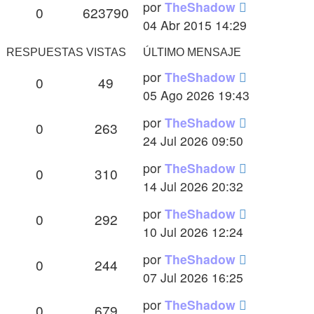
Último
por
TheShadow
Respuestas
Vistas
0
623790
mensaje
04 Abr 2015 14:29
RESPUESTAS
VISTAS
ÚLTIMO MENSAJE
Último
por
TheShadow
Respuestas
Vistas
0
49
mensaje
05 Ago 2026 19:43
Último
por
TheShadow
Respuestas
Vistas
0
263
mensaje
24 Jul 2026 09:50
Último
por
TheShadow
Respuestas
Vistas
0
310
mensaje
14 Jul 2026 20:32
Último
por
TheShadow
Respuestas
Vistas
0
292
mensaje
10 Jul 2026 12:24
Último
por
TheShadow
Respuestas
Vistas
0
244
mensaje
07 Jul 2026 16:25
Último
por
TheShadow
Respuestas
Vistas
0
679