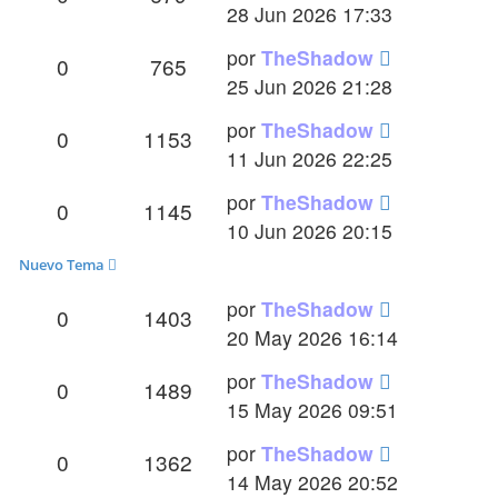
mensaje
28 Jun 2026 17:33
Último
por
TheShadow
Respuestas
Vistas
0
765
mensaje
25 Jun 2026 21:28
Último
por
TheShadow
Respuestas
Vistas
0
1153
mensaje
11 Jun 2026 22:25
Último
por
TheShadow
Respuestas
Vistas
0
1145
mensaje
10 Jun 2026 20:15
Nuevo Tema
Último
por
TheShadow
Respuestas
Vistas
0
1403
mensaje
20 May 2026 16:14
Último
por
TheShadow
Respuestas
Vistas
0
1489
mensaje
15 May 2026 09:51
Último
por
TheShadow
Respuestas
Vistas
0
1362
mensaje
14 May 2026 20:52