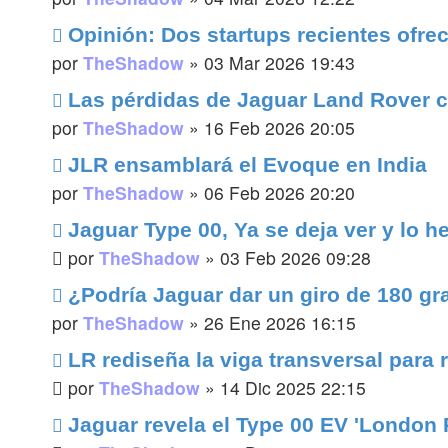
Opinión: Dos startups recientes ofr
por
TheShadow
»
03 Mar 2026 19:43
Las pérdidas de Jaguar Land Rover co
por
TheShadow
»
16 Feb 2026 20:05
JLR ensamblará el Evoque en India
por
TheShadow
»
06 Feb 2026 20:20
Jaguar Type 00, Ya se deja ver y lo
por
TheShadow
»
03 Feb 2026 09:28
¿Podría Jaguar dar un giro de 180 gra
por
TheShadow
»
26 Ene 2026 16:15
LR rediseña la viga transversal para 
por
TheShadow
»
14 Dic 2025 22:15
Jaguar revela el Type 00 EV 'London 