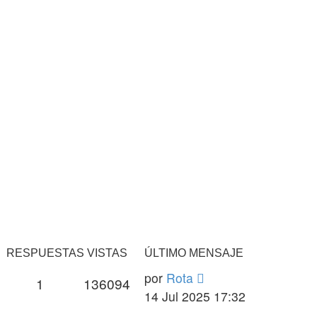
RESPUESTAS
VISTAS
ÚLTIMO MENSAJE
Último
por
Rota
Respuestas
Vistas
1
136094
mensaje
14 Jul 2025 17:32