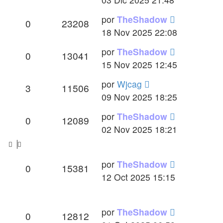
Último
por
TheShadow
Respuestas
Vistas
0
23208
mensaje
18 Nov 2025 22:08
Último
por
TheShadow
Respuestas
Vistas
0
13041
mensaje
15 Nov 2025 12:45
Último
por
Wjcag
Respuestas
Vistas
3
11506
mensaje
09 Nov 2025 18:25
Último
por
TheShadow
Respuestas
Vistas
0
12089
mensaje
02 Nov 2025 18:21
Último
por
TheShadow
Respuestas
Vistas
0
15381
mensaje
12 Oct 2025 15:15
Último
por
TheShadow
Respuestas
Vistas
0
12812