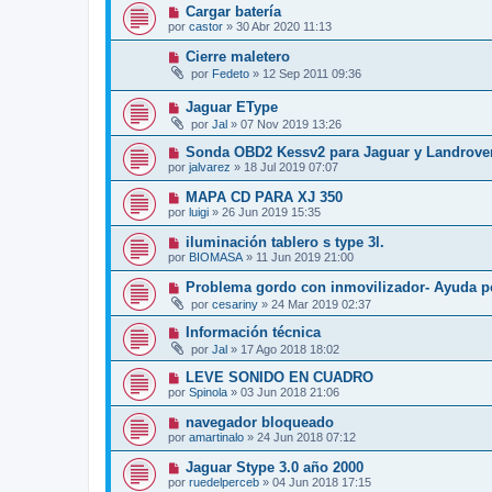
Cargar batería
por
castor
»
30 Abr 2020 11:13
Cierre maletero
por
Fedeto
»
12 Sep 2011 09:36
Jaguar EType
por
Jal
»
07 Nov 2019 13:26
Sonda OBD2 Kessv2 para Jaguar y Landrove
por
jalvarez
»
18 Jul 2019 07:07
MAPA CD PARA XJ 350
por
luigi
»
26 Jun 2019 15:35
iluminación tablero s type 3l.
por
BIOMASA
»
11 Jun 2019 21:00
Problema gordo con inmovilizador- Ayuda por
por
cesariny
»
24 Mar 2019 02:37
Información técnica
por
Jal
»
17 Ago 2018 18:02
LEVE SONIDO EN CUADRO
por
Spinola
»
03 Jun 2018 21:06
navegador bloqueado
por
amartinalo
»
24 Jun 2018 07:12
Jaguar Stype 3.0 año 2000
por
ruedelperceb
»
04 Jun 2018 17:15