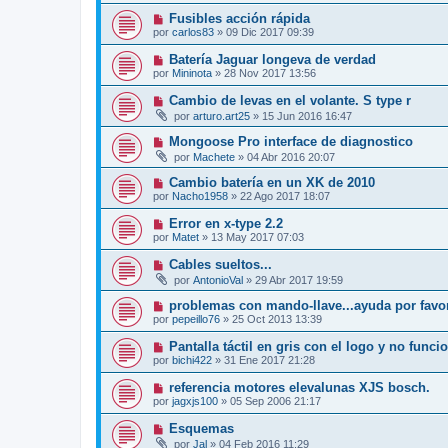
Fusibles acción rápida
por
carlos83
»
09 Dic 2017 09:39
Batería Jaguar longeva de verdad
por
Mininota
»
28 Nov 2017 13:56
Cambio de levas en el volante. S type r
por
arturo.art25
»
15 Jun 2016 16:47
Mongoose Pro interface de diagnostico
por
Machete
»
04 Abr 2016 20:07
Cambio batería en un XK de 2010
por
Nacho1958
»
22 Ago 2017 18:07
Error en x-type 2.2
por
Matet
»
13 May 2017 07:03
Cables sueltos...
por
AntonioVal
»
29 Abr 2017 19:59
problemas con mando-llave...ayuda por favor
por
pepeillo76
»
25 Oct 2013 13:39
Pantalla táctil en gris con el logo y no func
por
bichi422
»
31 Ene 2017 21:28
referencia motores elevalunas XJS bosch.
por
jagxjs100
»
05 Sep 2006 21:17
Esquemas
por
Jal
»
04 Feb 2016 11:29