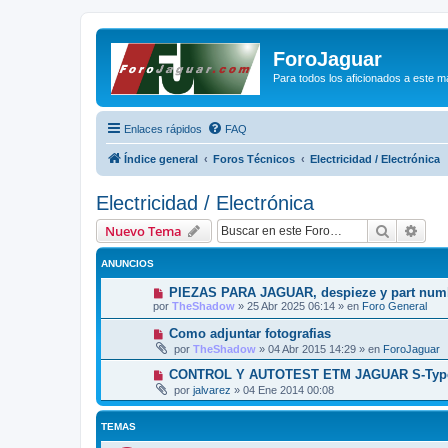
ForoJaguar
Para todos los aficionados a este m
Enlaces rápidos
FAQ
Índice general
Foros Técnicos
Electricidad / Electrónica
Electricidad / Electrónica
Buscar
Bús
Nuevo Tema
ANUNCIOS
PIEZAS PARA JAGUAR, despieze y part num
por
TheShadow
»
25 Abr 2025 06:14
» en
Foro General
Como adjuntar fotografias
por
TheShadow
»
04 Abr 2015 14:29
» en
ForoJaguar
CONTROL Y AUTOTEST ETM JAGUAR S-Type 
por
jalvarez
»
04 Ene 2014 00:08
TEMAS