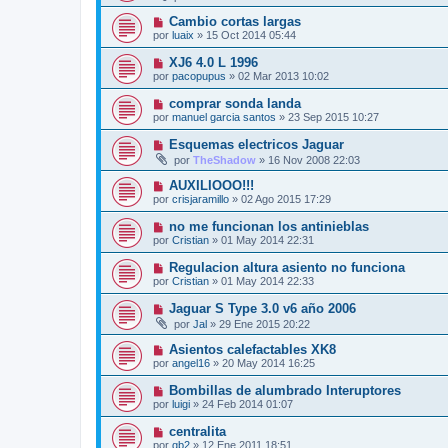
Cambio cortas largas
por
luaix
»
15 Oct 2014 05:44
XJ6 4.0 L 1996
por
pacopupus
»
02 Mar 2013 10:02
comprar sonda landa
por
manuel garcia santos
»
23 Sep 2015 10:27
Esquemas electricos Jaguar
por
TheShadow
»
16 Nov 2008 22:03
AUXILIOOO!!!
por
crisjaramillo
»
02 Ago 2015 17:29
no me funcionan los antinieblas
por
Cristian
»
01 May 2014 22:31
Regulacion altura asiento no funciona
por
Cristian
»
01 May 2014 22:33
Jaguar S Type 3.0 v6 año 2006
por
Jal
»
29 Ene 2015 20:22
Asientos calefactables XK8
por
angel16
»
20 May 2014 16:25
Bombillas de alumbrado Interuptores
por
luigi
»
24 Feb 2014 01:07
centralita
por
qb2
»
12 Ene 2011 18:51