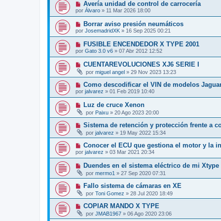
Avería unidad de control de carrocería
por
Álvaro
»
11 Mar 2026 18:00
Borrar aviso presión neumáticos
por
JosemadridXK
»
16 Sep 2025 00:21
FUSIBLE ENCENDEDOR X TYPE 2001
por
Gato 3.0 v6
»
07 Abr 2012 12:52
CUENTAREVOLUCIONES XJ6 SERIE I
por
miguel angel
»
29 Nov 2023 13:23
Como descodificar el VIN de modelos Jagua
por
jalvarez
»
01 Feb 2019 10:40
Luz de cruce Xenon
por
Paixu
»
20 Ago 2023 20:00
Sistema de retención y protección frente a c
por
jalvarez
»
19 May 2022 15:34
Conocer el ECU que gestiona el motor y la i
por
jalvarez
»
03 Mar 2021 20:34
Duendes en el sistema eléctrico de mi Xtype
por
mermo1
»
27 Sep 2020 07:31
Fallo sistema de cámaras en XE
por
Toni Gomez
»
28 Jul 2020 18:49
COPIAR MANDO X TYPE
por
JMAB1967
»
06 Ago 2020 23:06