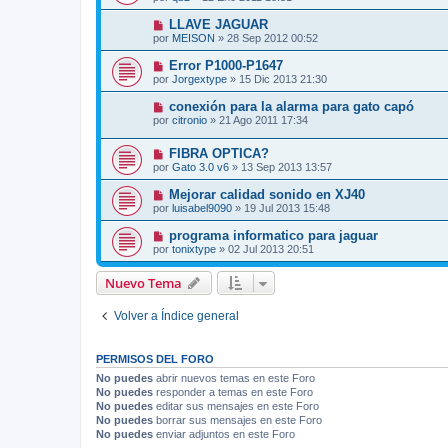
LLAVE JAGUAR
por
MEISON
»
28 Sep 2012 00:52
Error P1000-P1647
por
Jorgextype
»
15 Dic 2013 21:30
conexión para la alarma para gato capó
por
citronio
»
21 Ago 2011 17:34
FIBRA OPTICA?
por
Gato 3.0 v6
»
13 Sep 2013 13:57
Mejorar calidad sonido en XJ40
por
luisabel9090
»
19 Jul 2013 15:48
programa informatico para jaguar
por
tonixtype
»
02 Jul 2013 20:51
Nuevo Tema
Volver a Índice general
PERMISOS DEL FORO
No puedes
abrir nuevos temas en este Foro
No puedes
responder a temas en este Foro
No puedes
editar sus mensajes en este Foro
No puedes
borrar sus mensajes en este Foro
No puedes
enviar adjuntos en este Foro