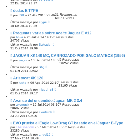
22 Dic 2014 23:17
dudas E TYPE
31
Respuestas
por
fl90
»
24 Abr 2013 22:46
69861
Vistas
Último mensaje
por
etype
18 Dic 2014 19:25
Preguntas varias sobre aceite Jaguar E V12
por
bova
»
25 Jul 2014 14:19
5
Respuestas
24707
Vistas
Último mensaje
por
Salvador
31 Oct 2014 19:09
JAGUAR XK140 MC, CARROZADO POR GALO MATEOS (1956)
5
Respuestas
por
jinigor
»
13 Sep 2014 18:52
28252
Vistas
Último mensaje
por
Stig
01 Oct 2014 22:42
Aristocat XK 120
3
Respuestas
por
lucho
»
06 Ago 2014 22:19
23165
Vistas
Último mensaje
por
miguel_s3
01 Oct 2014 19:17
Avance del encendido Jaguar MK 2 3.4
por
axortruck
»
15 Jul 2014 03:19
7
Respuestas
28687
Vistas
Último mensaje
por
axortruck
23 Jul 2014 02:15
EVO prueba el Eagle Low Drag GT basado en el Jaguar E-Type
por
TheShadow
»
27 Mar 2014 10:22
2
Respuestas
23280
Vistas
Último mensaje
por
angel16
27 May 2014 10:49