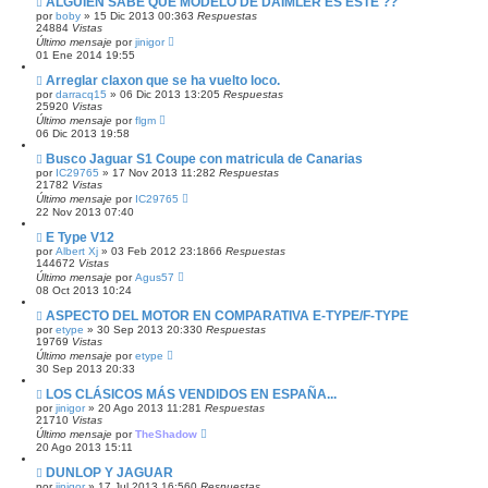
ALGUIEN SABE QUE MODELO DE DAIMLER ES ESTE ??
por
boby
»
15 Dic 2013 00:36
3
Respuestas
24884
Vistas
Último mensaje
por
jinigor
01 Ene 2014 19:55
Arreglar claxon que se ha vuelto loco.
por
darracq15
»
06 Dic 2013 13:20
5
Respuestas
25920
Vistas
Último mensaje
por
flgm
06 Dic 2013 19:58
Busco Jaguar S1 Coupe con matricula de Canarias
por
IC29765
»
17 Nov 2013 11:28
2
Respuestas
21782
Vistas
Último mensaje
por
IC29765
22 Nov 2013 07:40
E Type V12
por
Albert Xj
»
03 Feb 2012 23:18
66
Respuestas
144672
Vistas
Último mensaje
por
Agus57
08 Oct 2013 10:24
ASPECTO DEL MOTOR EN COMPARATIVA E-TYPE/F-TYPE
por
etype
»
30 Sep 2013 20:33
0
Respuestas
19769
Vistas
Último mensaje
por
etype
30 Sep 2013 20:33
LOS CLÁSICOS MÁS VENDIDOS EN ESPAÑA...
por
jinigor
»
20 Ago 2013 11:28
1
Respuestas
21710
Vistas
Último mensaje
por
TheShadow
20 Ago 2013 15:11
DUNLOP Y JAGUAR
por
jinigor
»
17 Jul 2013 16:56
0
Respuestas