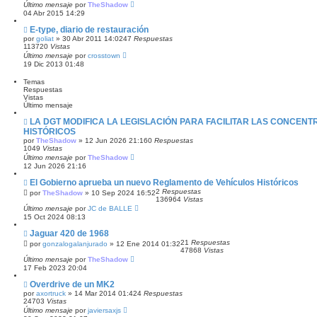
Último mensaje
por
TheShadow
04 Abr 2015 14:29
E-type, diario de restauración
por
goliat
»
30 Abr 2011 14:02
47
Respuestas
113720
Vistas
Último mensaje
por
crosstown
19 Dic 2013 01:48
Temas
Respuestas
Vistas
Último mensaje
LA DGT MODIFICA LA LEGISLACIÓN PARA FACILITAR LAS CONCEN
HISTÓRICOS
por
TheShadow
»
12 Jun 2026 21:16
0
Respuestas
1049
Vistas
Último mensaje
por
TheShadow
12 Jun 2026 21:16
El Gobierno aprueba un nuevo Reglamento de Vehículos Históricos
2
Respuestas
por
TheShadow
»
10 Sep 2024 16:52
136964
Vistas
Último mensaje
por
JC de BALLE
15 Oct 2024 08:13
Jaguar 420 de 1968
21
Respuestas
por
gonzalogalanjurado
»
12 Ene 2014 01:32
47868
Vistas
Último mensaje
por
TheShadow
17 Feb 2023 20:04
Overdrive de un MK2
por
axortruck
»
14 Mar 2014 01:42
4
Respuestas
24703
Vistas
Último mensaje
por
javiersaxjs