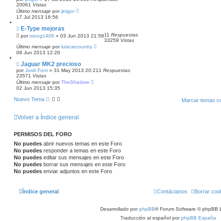
20061
Vistas
Último mensaje
por
jinigor
17 Jul 2013 16:56
E-Type mejoras
11
Respuestas
por
moog1406
»
03 Jun 2013 21:58
33259
Vistas
Último mensaje
por
luiscarcountry
08 Jun 2013 12:20
Jaguar MK2 precioso
por
Jordi Font
»
31 May 2013 20:21
1
Respuestas
23571
Vistas
Último mensaje
por
TheShadow
02 Jun 2013 15:35
Nuevo Tema
Marcar temas c
Volver a Índice general
PERMISOS DEL FORO
No puedes
abrir nuevos temas en este Foro
No puedes
responder a temas en este Foro
No puedes
editar sus mensajes en este Foro
No puedes
borrar sus mensajes en este Foro
No puedes
enviar adjuntos en este Foro
Índice general
Contáctanos
Borrar coo
Desarrollado por
phpBB
® Forum Software © phpBB L
Traducción al español por
phpBB España