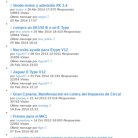
Vendo motor y admisión XK 3.4
por
etype
»
20 Abr 2014 17:07
0
Respuestas
19863
Vistas
Último mensaje
por
etype
20 Abr 2014 17:07
compro un XK150 B o un E-Type
por
tino prieto
»
25 Mar 2014 18:41
0
Respuestas
19964
Vistas
Último mensaje
por
tino prieto
25 Mar 2014 18:41
Necesito ayuda para Etype V12
por
Agus57
»
08 Oct 2013 10:33
11
Respuestas
31656
Vistas
Último mensaje
por
Agus57
26 Feb 2014 23:03
Jaguar E Type V12
por
Agus57
»
01 Feb 2014 16:19
3
Respuestas
22354
Vistas
Último mensaje
por
Agus57
03 Feb 2014 22:15
Gran Canaria; Manifestacion en contra del Impuesto de Circul
por
josejag
»
15 Jul 2013 23:51
8
Respuestas
30743
Vistas
Último mensaje
por
josejag
19 Ene 2014 15:22
Frenos para el MK1
por
castadura
»
14 Oct 2013 19:00
3
Respuestas
22952
Vistas
Último mensaje
por
flgm
07 Ene 2014 00:16