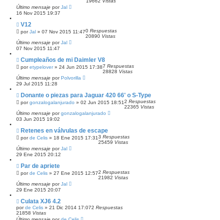
19662
Vistas
Último mensaje
por
Jal
16 Nov 2015 19:37
V12
0
Respuestas
por
Jal
»
07 Nov 2015 11:47
20890
Vistas
Último mensaje
por
Jal
07 Nov 2015 11:47
Cumpleaños de mi Daimler V8
7
Respuestas
por
etypelover
»
24 Jun 2015 17:38
28828
Vistas
Último mensaje
por
Polvorilla
29 Jul 2015 11:28
Donante o piezas para Jaguar 420 66' o S-Type
2
Respuestas
por
gonzalogalanjurado
»
02 Jun 2015 18:51
22365
Vistas
Último mensaje
por
gonzalogalanjurado
03 Jun 2015 19:02
Retenes en válvulas de escape
3
Respuestas
por
de Celis
»
18 Ene 2015 17:31
25459
Vistas
Último mensaje
por
Jal
29 Ene 2015 20:12
Par de apriete
2
Respuestas
por
de Celis
»
27 Ene 2015 12:57
21982
Vistas
Último mensaje
por
Jal
29 Ene 2015 20:07
Culata XJ6 4.2
por
de Celis
»
21 Dic 2014 17:07
2
Respuestas
21858
Vistas
Último mensaje
por
de Celis