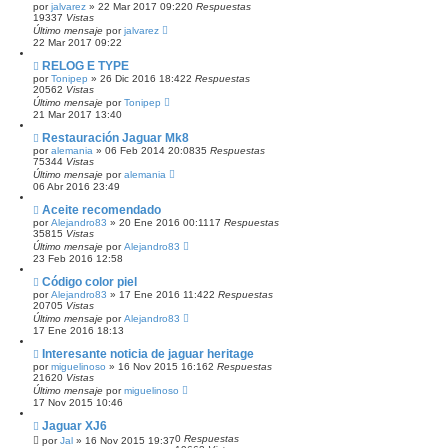
por
jalvarez
»
22 Mar 2017 09:22
0
Respuestas
19337
Vistas
Último mensaje
por
jalvarez
22 Mar 2017 09:22
RELOG E TYPE
por
Tonipep
»
26 Dic 2016 18:42
2
Respuestas
20562
Vistas
Último mensaje
por
Tonipep
21 Mar 2017 13:40
Restauración Jaguar Mk8
por
alemania
»
06 Feb 2014 20:08
35
Respuestas
75344
Vistas
Último mensaje
por
alemania
06 Abr 2016 23:49
Aceite recomendado
por
Alejandro83
»
20 Ene 2016 00:11
17
Respuestas
35815
Vistas
Último mensaje
por
Alejandro83
23 Feb 2016 12:58
Código color piel
por
Alejandro83
»
17 Ene 2016 11:42
2
Respuestas
20705
Vistas
Último mensaje
por
Alejandro83
17 Ene 2016 18:13
Interesante noticia de jaguar heritage
por
miguelinoso
»
16 Nov 2015 16:16
2
Respuestas
21620
Vistas
Último mensaje
por
miguelinoso
17 Nov 2015 10:46
Jaguar XJ6
0
Respuestas
por
Jal
»
16 Nov 2015 19:37