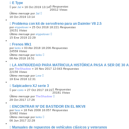
E Type
0
Respuestas
por
Jal
»
16 Oct 2019 13:14
20012
Vistas
Último mensaje
por
Jal
16 Oct 2019 13:14
Problema con kit de servofreno para un Daimler V8 2.5
por
etypelover
»
25 Oct 2018 18:22
1
Respuestas
19151
Vistas
Último mensaje
por
etypelover
15 Ene 2019 22:29
Frenos Mk1
por
keks
»
03 Abr 2018 18:20
6
Respuestas
24559
Vistas
Último mensaje
por
keks
08 Abr 2018 16:51
LA ANTIGÜEDAD PARA MATRICULA HISTÓRICA PASA A SER DE 30 
por
TheShadow
»
16 Nov 2017 12:04
3
Respuestas
22156
Vistas
Último mensaje
por
Lew
19 Ene 2018 12:31
Salpicadero XJ serie 3
1
Respuestas
por
coiro
»
27 Oct 2017 19:22
20181
Vistas
Último mensaje
por
TheShadow
29 Oct 2017 17:26
ENCONTRAR Nº DE BASTIDOR EN EL MKVII
por
fass
»
18 Feb 2008 16:05
7
Respuestas
32492
Vistas
Último mensaje
por
keks
06 Jun 2017 22:28
Manuales de repuestos de vehículos clásicos y veteranos