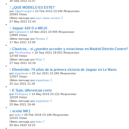
30 Sep 2022 21:07
¿QUE MODELO ES ESTE?
por
miguel angel
»
22 Feb 2013 13:34
6
Respuestas
26593
Vistas
Último mensaje
por
juan maria cervero
07 May 2022 21:44
Jaguar 420 G o MK10
por
Cabasos
»
10 Nov 2021 15:56
5
Respuestas
13695
Vistas
Último mensaje
por
Romeu
17 Nov 2021 12:59
Clasicos, - si ¿pueden acceder y estacionar en Madrid Distrito Centro?
por
TheShadow
»
26 Sep 2021 18:05
2
Respuestas
13748
Vistas
Último mensaje
por
Rota
27 Sep 2021 10:16
Efeméride: 70 años de la primera victoria de Jaguar en Le Mans
por
etypelover
»
25 Jun 2021 21:26
0
Respuestas
12507
Vistas
Último mensaje
por
etypelover
25 Jun 2021 21:26
E Type, diferencial corto
por
Pedrojuez
»
14 May 2019 23:12
2
Respuestas
19229
Vistas
Último mensaje
por
etypelover
25 Mar 2021 19:48
aceite MK1
por
keks
»
26 Feb 2018 23:16
8
Respuestas
24103
Vistas
Último mensaje
por
keks
05 Nov 2020 19:15