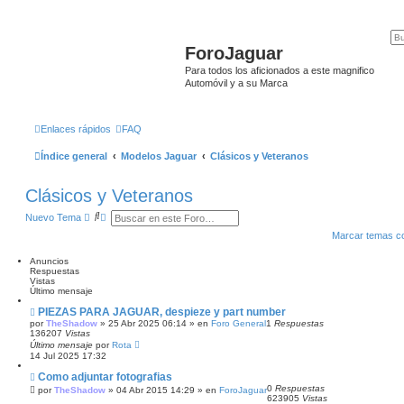
ForoJaguar
Para todos los aficionados a este magnifico
Automóvil y a su Marca
Enlaces rápidos
FAQ
Índice general
Modelos Jaguar
Clásicos y Veteranos
Clásicos y Veteranos
B
B
Nuevo Tema
u
ú
Marcar temas c
s
s
c
q
a
u
Anuncios
r
e
Respuestas
d
Vistas
a
Último mensaje
a
PIEZAS PARA JAGUAR, despieze y part number
v
a
por
TheShadow
»
25 Abr 2025 06:14
» en
Foro General
1
Respuestas
136207
Vistas
n
z
Último mensaje
por
Rota
a
14 Jul 2025 17:32
d
Como adjuntar fotografias
a
0
Respuestas
por
TheShadow
»
04 Abr 2015 14:29
» en
ForoJaguar
623905
Vistas