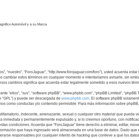
agnifico Automóvil y a su Marca
os”, “nuestro”, “ForoJaguar”, “http://www.forojaguar.com/foro”), usted acuerda esta
mos cambiar estos términos en cualquier momento e intentaríamos avisarle, sin emb
esos cambios significa que acuerda estar legalmente sometido a esos nuevos térmi
nte “ellos”, “sus”, “software phpBB”, “www.phpbb.com”, “phpBB Limited”, “phpBB Te
te “GPL”) y puede ser descargada de
www.phpbb.com
. El software phpBB solamente
os como conductas y/o contenido permisible. Para más información sobre phpBB, p
ifamatorio, indecente, amenazante, sexual o cualquier otro material que pueda vio
a inmediata y permanentemente expulsado y, si lo creemos oportuno, con notificaci
estas condiciones. Acuerda que “ForoJaguar” tiene derecho a eliminar, editar, mov
ormación que haya ingresado será almacenada en una base de datos. Dado que es
derarse responsables por cualquier intento de hacking que conlleve a que los dat