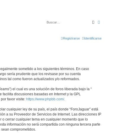
Buscar
Búsqueda avanza
Registrarse
Identificarse
r legalmente sometido a los siguientes términos. En caso
argo sería prudente que los revisase por su cuenta
nos tal como fueron actualizados y/o reformados.
ams”) el cual es una solución de foros liberada bajo la “
 facilita discusiones basadas en Internet y la GPL
or favor visite:
https://www.phpbb.com/
.
lar cualquier ley de su país, el país donde “ForoJaguar” está
ón a su Proveedor de Servicios de Internet. Las direcciones IP
er o cerrar cualquier tema en cualquier momento que lo
ta información no será compartida con ninguna tercera parte
os sean comprometidos.