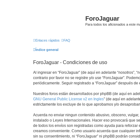
ForoJaguar
Para todos los aficionados a este m
Enlaces rápidos
FAQ
Índice general
ForoJaguar - Condiciones de uso
Al ingresar en “ForoJaguar” (de aquí en adelante “nosotros”, “n
contrario por favor no se registre y/o use “ForoJaguar”. Pode
periódicamente. Seguir registrado a “ForoJaguar” después de 
Nuestros foros están desarrollados por phpBB (de aquí en adela
GNU General Public License v2 en Ingles
” (de aquí en adelan
estrictamente los excluye de lo que aprobamos y/o desaprobam
Acuerda no enviar ningun contenido abusivo, obsceno, vulgar, d
instalado o Leyes Internacionales. Hacer eso provocará que se
de todos los envíos son registradas como ayuda para reforzar 
creamos conveniente. Como usuario acuerda que cualquier inf
sin su consentimiento, ni “ForoJaguar” ni phpBB podrán consi