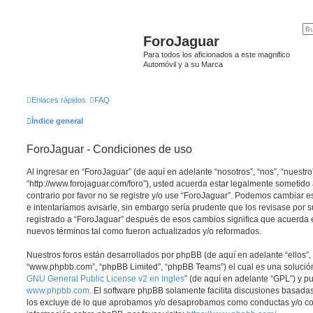
ForoJaguar
Para todos los aficionados a este magnifico
Automóvil y a su Marca
Enlaces rápidos
FAQ
Índice general
ForoJaguar - Condiciones de uso
Al ingresar en “ForoJaguar” (de aquí en adelante “nosotros”, “nos”, “nuestro
“http://www.forojaguar.com/foro”), usted acuerda estar legalmente sometido 
contrario por favor no se registre y/o use “ForoJaguar”. Podemos cambiar 
e intentaríamos avisarle, sin embargo sería prudente que los revisase por 
registrado a “ForoJaguar” después de esos cambios significa que acuerda 
nuevos términos tal como fueron actualizados y/o reformados.
Nuestros foros están desarrollados por phpBB (de aquí en adelante “ellos”, 
“www.phpbb.com”, “phpBB Limited”, “phpBB Teams”) el cual es una solución 
GNU General Public License v2 en Ingles
” (de aquí en adelante “GPL”) y 
www.phpbb.com
. El software phpBB solamente facilita discusiones basadas
los excluye de lo que aprobamos y/o desaprobamos como conductas y/o co