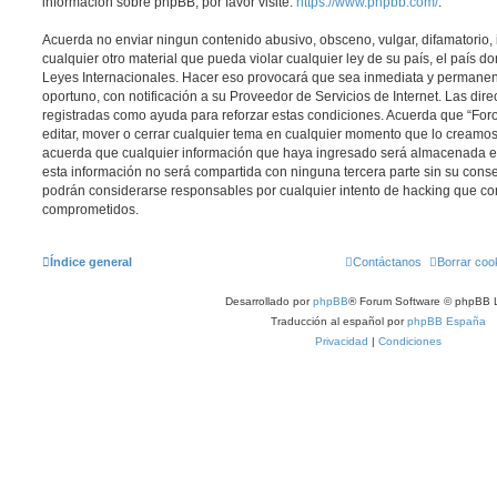
información sobre phpBB, por favor visite:
https://www.phpbb.com/
.
Acuerda no enviar ningun contenido abusivo, obsceno, vulgar, difamatorio,
cualquier otro material que pueda violar cualquier ley de su país, el país d
Leyes Internacionales. Hacer eso provocará que sea inmediata y permanen
oportuno, con notificación a su Proveedor de Servicios de Internet. Las dir
registradas como ayuda para reforzar estas condiciones. Acuerda que “Foro
editar, mover o cerrar cualquier tema en cualquier momento que lo cream
acuerda que cualquier información que haya ingresado será almacenada 
esta información no será compartida con ninguna tercera parte sin su cons
podrán considerarse responsables por cualquier intento de hacking que co
comprometidos.
Índice general
Contáctanos
Borrar coo
Desarrollado por
phpBB
® Forum Software © phpBB L
Traducción al español por
phpBB España
Privacidad
|
Condiciones