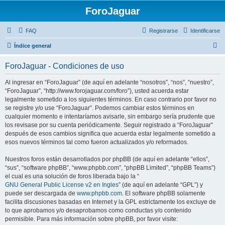
ForoJaguar
FAQ
Registrarse
Identificarse
B
Índice general
u
ForoJaguar - Condiciones de uso
s
c
Al ingresar en “ForoJaguar” (de aquí en adelante “nosotros”, “nos”, “nuestro”,
“ForoJaguar”, “http://www.forojaguar.com/foro”), usted acuerda estar
a
legalmente sometido a los siguientes términos. En caso contrario por favor no
r
se registre y/o use “ForoJaguar”. Podemos cambiar estos términos en
cualquier momento e intentaríamos avisarle, sin embargo sería prudente que
los revisase por su cuenta periódicamente. Seguir registrado a “ForoJaguar”
después de esos cambios significa que acuerda estar legalmente sometido a
esos nuevos términos tal como fueron actualizados y/o reformados.
Nuestros foros están desarrollados por phpBB (de aquí en adelante “ellos”,
“sus”, “software phpBB”, “www.phpbb.com”, “phpBB Limited”, “phpBB Teams”)
el cual es una solución de foros liberada bajo la “
GNU General Public License v2 en Ingles
” (de aquí en adelante “GPL”) y
puede ser descargada de
www.phpbb.com
. El software phpBB solamente
facilita discusiones basadas en Internet y la GPL estrictamente los excluye de
lo que aprobamos y/o desaprobamos como conductas y/o contenido
permisible. Para más información sobre phpBB, por favor visite: