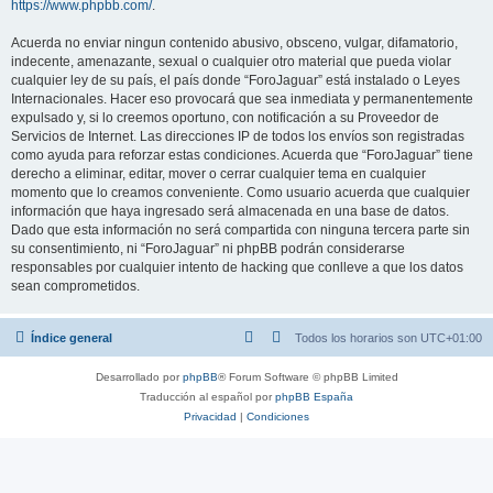
https://www.phpbb.com/
.
Acuerda no enviar ningun contenido abusivo, obsceno, vulgar, difamatorio,
indecente, amenazante, sexual o cualquier otro material que pueda violar
cualquier ley de su país, el país donde “ForoJaguar” está instalado o Leyes
Internacionales. Hacer eso provocará que sea inmediata y permanentemente
expulsado y, si lo creemos oportuno, con notificación a su Proveedor de
Servicios de Internet. Las direcciones IP de todos los envíos son registradas
como ayuda para reforzar estas condiciones. Acuerda que “ForoJaguar” tiene
derecho a eliminar, editar, mover o cerrar cualquier tema en cualquier
momento que lo creamos conveniente. Como usuario acuerda que cualquier
información que haya ingresado será almacenada en una base de datos.
Dado que esta información no será compartida con ninguna tercera parte sin
su consentimiento, ni “ForoJaguar” ni phpBB podrán considerarse
responsables por cualquier intento de hacking que conlleve a que los datos
sean comprometidos.
Índice general
Todos los horarios son
UTC+01:00
Desarrollado por
phpBB
® Forum Software © phpBB Limited
Traducción al español por
phpBB España
Privacidad
|
Condiciones