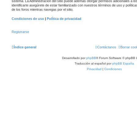
sistema. La Administración del sitio puede además otorgar permisos adicionales a lo
identificarte asegúrete de estar familiarizado con nuestros términos de uso y política
de los foros mientras navegas por el sitio.
Condiciones de uso
|
Política de privacidad
Registrarse
Índice general
Contáctanos
Borrar coo
Desarrollado por
phpBB
® Forum Software © phpBB L
Traducción al español por
phpBB España
Privacidad
|
Condiciones