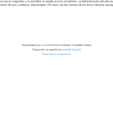
unos pocos segundos y te permitirá un amplio acceso al sistema. La Administración del sitio 
rminos de uso y políticas relacionadas. Por favor, lee las normas de los foros mientras navegas
Desarrollado por
phpBB
® Forum Software © phpBB Limited
Traducción al español por
phpBB España
Privacidad
|
Condiciones