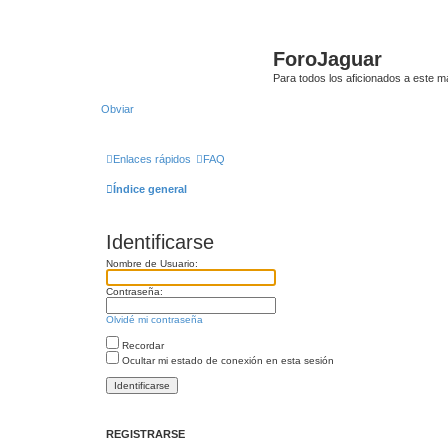
ForoJaguar
Para todos los aficionados a este m
Obviar
Enlaces rápidos
FAQ
Índice general
Identificarse
Nombre de Usuario:
Contraseña:
Olvidé mi contraseña
Recordar
Ocultar mi estado de conexión en esta sesión
REGISTRARSE