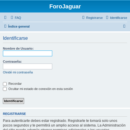
ForoJaguar
FAQ
Registrarse
Identificarse
B
Índice general
u
Identificarse
s
c
Nombre de Usuario:
a
r
Contraseña:
Olvidé mi contraseña
Recordar
Ocultar mi estado de conexión en esta sesión
REGISTRARSE
Para autenticarte debes estar registrado. Registrarte te tomará solo unos
pocos segundos y te permitirá un amplio acceso al sistema. La Administración
del sitio puede además otorgar permisos adicionales a los usuarios