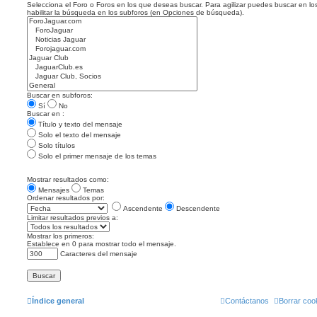
Selecciona el Foro o Foros en los que deseas buscar. Para agilizar puedes buscar en lo
habilitar la búsqueda en los subforos (en Opciones de búsqueda).
Buscar en subforos:
Sí
No
Buscar en :
Título y texto del mensaje
Solo el texto del mensaje
Solo títulos
Solo el primer mensaje de los temas
Mostrar resultados como:
Mensajes
Temas
Ordenar resultados por:
Ascendente
Descendente
Limitar resultados previos a:
Mostrar los primeros:
Establece en 0 para mostrar todo el mensaje.
Caracteres del mensaje
Índice general
Contáctanos
Borrar coo