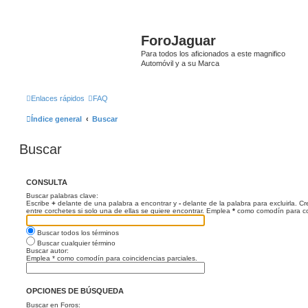
ForoJaguar
Para todos los aficionados a este magnifico
Automóvil y a su Marca
Enlaces rápidos
FAQ
Índice general
Buscar
Buscar
CONSULTA
Buscar palabras clave:
Escribe
+
delante de una palabra a encontrar y
-
delante de la palabra para excluirla. C
entre corchetes si solo una de ellas se quiere encontrar. Emplea
*
como comodín para coi
Buscar todos los términos
Buscar cualquier término
Buscar autor:
Emplea * como comodín para coincidencias parciales.
OPCIONES DE BÚSQUEDA
Buscar en Foros: