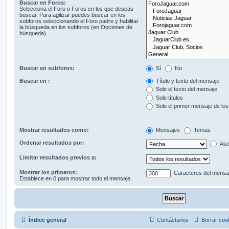
Buscar en Foros:
Selecciona el Foro o Foros en los que deseas
buscar. Para agilizar puedes buscar en los
subforos seleccionando el Foro padre y habilitar
la búsqueda en los subforos (en Opciones de
búsqueda).
Buscar en subforos:
Sí
No
Buscar en :
Título y texto del mensaje
Solo el texto del mensaje
Solo títulos
Solo el primer mensaje de lo
Mostrar resultados como:
Mensajes
Temas
Ordenar resultados por:
Asc
Limitar resultados previos a:
Mostrar los primeros:
Caracteres del mensa
Establece en 0 para mostrar todo el mensaje.
Índice general
Contáctanos
Borrar coo