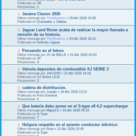
n
e
Publicado en
XE
s
v
Respuestas:
1
a
o
j
m
N
Jarama Classic 2026
e
e
u
Último mensaje por
TheShadow
«
29 Abr 2026 10:05
n
e
Publicado en
Quedadas y Salidas
s
v
a
o
N
Jaguar Land Rover acaba de realizar la mayor llamada a
j
m
u
revisión de su historia.
e
e
e
Último mensaje por
n
TheShadow
«
24 Abr 2026 18:12
v
Publicado en
s
Noticias Jaguar
o
a
m
j
N
Pensando en el futuro
e
e
u
Último mensaje por
n
JC de BALLE
«
21 Abr 2026 20:43
e
Publicado en
s
XF
v
Respuestas:
a
3
o
j
m
N
Valvula depositos de combustible XJ SERIE 3
e
e
u
Último mensaje por
JAG4235
«
21 Abr 2026 14:18
n
e
Publicado en
XJ Series I,II,III
s
v
Respuestas:
2
a
o
j
m
N
cadena de distribucion.
e
e
u
Último mensaje por
Juanjin
«
16 Abr 2026 13:21
n
e
Publicado en
Foro General
s
v
Respuestas:
1
a
o
j
m
N
Que batería debo poner en el S-type v8 4.2 supercharger
e
e
u
Último mensaje por
Miguel.S
«
15 Abr 2026 05:32
n
e
Publicado en
S-Type
s
v
Respuestas:
7
a
o
j
m
N
Holgura respaldo en el asiento conductor eléctrico
e
e
u
Último mensaje por
Rota
«
12 Abr 2026 10:45
n
e
Publicado en
S-Type
s
v