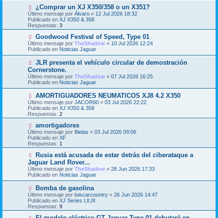
s
o
N
¿Comprar un XJ X350/358 o un X351?
a
m
u
j
Último mensaje por
Álvaro
«
12 Jul 2026 18:32
e
e
e
Publicado en
XJ X350 & 358
n
v
Respuestas:
3
s
o
a
m
N
Goodwood Festival of Speed, Type 01
j
e
u
Último mensaje por
TheShadow
«
10 Jul 2026 12:24
e
n
e
Publicado en
Noticias Jaguar
s
v
a
o
N
JLR presenta el vehículo circular de demostración
j
m
u
Cornerstone.
e
e
e
Último mensaje por
n
TheShadow
«
07 Jul 2026 16:25
v
Publicado en
s
Noticias Jaguar
o
a
m
j
N
AMORTIGUADORES NEUMATICOS XJ8 4.2 X350
e
e
u
Último mensaje por
n
JACOR60
«
03 Jul 2026 22:22
e
Publicado en
s
XJ X350 & 358
v
Respuestas:
a
2
o
j
m
N
amortigadores
e
e
u
Último mensaje por
Bielas
«
03 Jul 2026 09:06
n
e
Publicado en
XF
s
v
Respuestas:
1
a
o
j
m
N
Rusia está acusada de estar detrás del ciberataque a
e
e
u
Jaguar Land Rover...
n
e
Último mensaje por
TheShadow
«
28 Jun 2026 17:33
s
v
Publicado en
Noticias Jaguar
a
o
j
m
N
Bomba de gasolina
e
e
u
Último mensaje por
n
luiscarcountry
«
26 Jun 2026 14:47
e
Publicado en
s
XJ Series I,II,III
v
Respuestas:
a
9
o
j
m
N
El modelo eléctrico GT Jaguar Type 01 debutará en
e