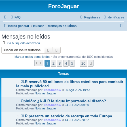
ForoJaguar
FAQ
Registrarse
Identificarse
B
Índice general
Buscar
Mensajes no leídos
u
Mensajes no leídos
s
Ir a búsqueda avanzada
c
Buscar
Búsqueda avanzada
a
Marcar todos como leídos
• Se encontraron más de 1000 coincidencias
r
Página
1
de
20
1
2
3
4
5
20
Siguiente
…
Temas
N
JLR reservó 50 millones de libras esterlinas para combatir
u
la mala publicidad
e
Último mensaje por
TheShadow
«
05 Ago 2026 19:43
v
Publicado en
Noticias Jaguar
o
m
N
Opinión: ¿A JLR le sigue importando el diseño?
e
u
Último mensaje por
n
TheShadow
«
24 Jul 2026 09:50
e
Publicado en
s
Noticias Jaguar
v
a
o
j
N
JLR presenta un servicio de recarga en toda Europa.
m
e
u
Último mensaje por
TheShadow
«
14 Jul 2026 20:32
e
e
Publicado en
Noticias Jaguar
n
v