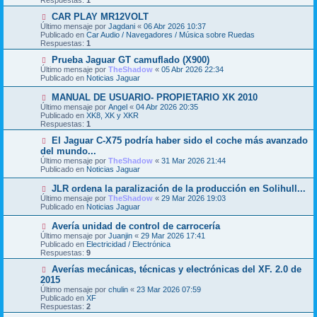
Respuestas:
1
a
o
j
m
N
CAR PLAY MR12VOLT
e
e
u
Último mensaje por
Jagdani
«
06 Abr 2026 10:37
n
e
Publicado en
Car Audio / Navegadores / Música sobre Ruedas
s
v
Respuestas:
1
a
o
j
m
N
Prueba Jaguar GT camuflado (X900)
e
e
u
Último mensaje por
TheShadow
«
05 Abr 2026 22:34
n
e
Publicado en
Noticias Jaguar
s
v
a
o
N
MANUAL DE USUARIO- PROPIETARIO XK 2010
j
m
u
Último mensaje por
Angel
«
04 Abr 2026 20:35
e
e
e
Publicado en
XK8, XK y XKR
n
v
Respuestas:
1
s
o
a
m
N
El Jaguar C-X75 podría haber sido el coche más avanzado
j
e
u
del mundo...
e
n
e
Último mensaje por
TheShadow
«
31 Mar 2026 21:44
s
v
Publicado en
Noticias Jaguar
a
o
j
m
N
JLR ordena la paralización de la producción en Solihull...
e
e
u
Último mensaje por
n
TheShadow
«
29 Mar 2026 19:03
e
Publicado en
s
Noticias Jaguar
v
a
o
j
N
Avería unidad de control de carrocería
m
e
u
Último mensaje por
Juanjin
«
29 Mar 2026 17:41
e
e
Publicado en
Electricidad / Electrónica
n
v
Respuestas:
9
s
o
a
m
N
Averías mecánicas, técnicas y electrónicas del XF. 2.0 de
j
e
u
2015
e
n
e
Último mensaje por
chulin
«
23 Mar 2026 07:59
s
v
Publicado en
XF
a
o
Respuestas:
2
j
m