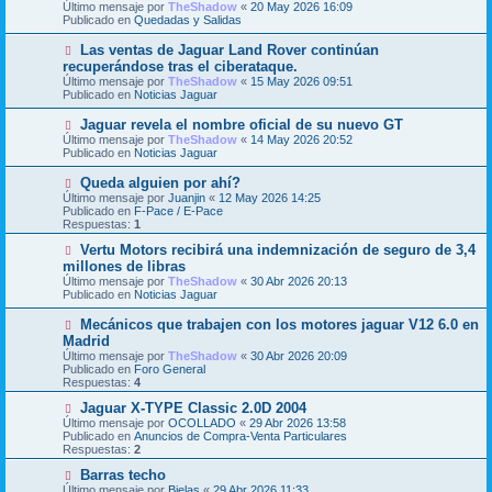
Último mensaje por
n
TheShadow
«
20 May 2026 16:09
v
Publicado en
s
Quedadas y Salidas
o
a
m
j
N
Las ventas de Jaguar Land Rover continúan
e
e
u
recuperándose tras el ciberataque.
n
e
s
Último mensaje por
TheShadow
«
15 May 2026 09:51
v
a
Publicado en
Noticias Jaguar
o
j
m
e
N
Jaguar revela el nombre oficial de su nuevo GT
e
u
Último mensaje por
n
TheShadow
«
14 May 2026 20:52
e
Publicado en
s
Noticias Jaguar
v
a
o
j
N
Queda alguien por ahí?
m
e
u
Último mensaje por
Juanjin
«
12 May 2026 14:25
e
e
Publicado en
F-Pace / E-Pace
n
v
Respuestas:
1
s
o
a
m
N
Vertu Motors recibirá una indemnización de seguro de 3,4
j
e
u
millones de libras
e
n
e
Último mensaje por
TheShadow
«
30 Abr 2026 20:13
s
v
Publicado en
Noticias Jaguar
a
o
j
m
N
Mecánicos que trabajen con los motores jaguar V12 6.0 en
e
e
u
Madrid
n
e
s
Último mensaje por
TheShadow
«
30 Abr 2026 20:09
v
a
Publicado en
Foro General
o
j
Respuestas:
4
m
e
e
N
Jaguar X-TYPE Classic 2.0D 2004
n
u
Último mensaje por
OCOLLADO
«
29 Abr 2026 13:58
s
e
Publicado en
Anuncios de Compra-Venta Particulares
a
v
Respuestas:
2
j
o
e
m
N
Barras techo
e
u
Último mensaje por
Bielas
«
29 Abr 2026 11:33