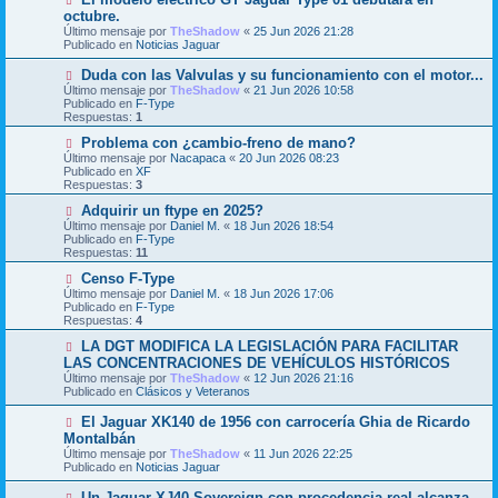
e
u
octubre.
n
e
Último mensaje por
TheShadow
«
25 Jun 2026 21:28
s
v
Publicado en
Noticias Jaguar
a
o
j
m
N
Duda con las Valvulas y su funcionamiento con el motor...
e
e
u
Último mensaje por
n
TheShadow
«
21 Jun 2026 10:58
e
Publicado en
s
F-Type
v
Respuestas:
a
1
o
j
m
N
Problema con ¿cambio-freno de mano?
e
e
u
Último mensaje por
Nacapaca
«
20 Jun 2026 08:23
n
e
Publicado en
XF
s
v
Respuestas:
3
a
o
j
m
N
Adquirir un ftype en 2025?
e
e
u
Último mensaje por
Daniel M.
«
18 Jun 2026 18:54
n
e
Publicado en
F-Type
s
v
Respuestas:
11
a
o
j
m
N
Censo F-Type
e
e
u
Último mensaje por
Daniel M.
«
18 Jun 2026 17:06
n
e
Publicado en
F-Type
s
v
Respuestas:
4
a
o
j
m
N
LA DGT MODIFICA LA LEGISLACIÓN PARA FACILITAR
e
e
u
LAS CONCENTRACIONES DE VEHÍCULOS HISTÓRICOS
n
e
Último mensaje por
TheShadow
«
12 Jun 2026 21:16
s
v
Publicado en
Clásicos y Veteranos
a
o
j
m
N
El Jaguar XK140 de 1956 con carrocería Ghia de Ricardo
e
e
u
Montalbán
n
e
s
Último mensaje por
TheShadow
«
11 Jun 2026 22:25
v
a
Publicado en
Noticias Jaguar
o
j
m
e
N
Un Jaguar XJ40 Sovereign con procedencia real alcanza