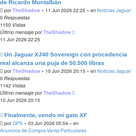
mensaje
de Ricardo Montalbán
por
TheShadow
»
11 Jun 2026 22:25
» en
Noticias Jaguar
0
Respuestas
1150
Vistas
Último mensaje
por
TheShadow
11 Jun 2026 22:25
Nuevo
Un Jaguar XJ40 Sovereign con procedencia
mensaje
real alcanza una puja de 50.500 libras
por
TheShadow
»
10 Jun 2026 20:15
» en
Noticias Jaguar
0
Respuestas
1142
Vistas
Último mensaje
por
TheShadow
10 Jun 2026 20:15
Nuevo
Finalmente, vendo mi gato XF
mensaje
por
GPS
»
03 Jun 2026 05:54
» en
Anuncios de Compra-Venta Particulares