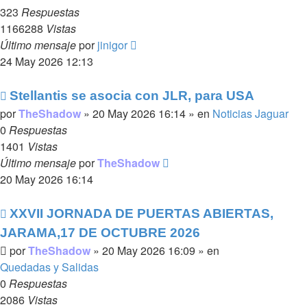
323
Respuestas
1166288
Vistas
Último mensaje
por
jinigor
24 May 2026 12:13
Nuevo
Stellantis se asocia con JLR, para USA
mensaje
por
TheShadow
»
20 May 2026 16:14
» en
Noticias Jaguar
0
Respuestas
1401
Vistas
Último mensaje
por
TheShadow
20 May 2026 16:14
Nuevo
XXVII JORNADA DE PUERTAS ABIERTAS,
mensaje
JARAMA,17 DE OCTUBRE 2026
por
TheShadow
»
20 May 2026 16:09
» en
Quedadas y Salidas
0
Respuestas
2086
Vistas