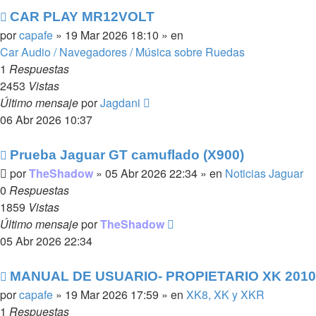
Nuevo
CAR PLAY MR12VOLT
mensaje
por
capafe
»
19 Mar 2026 18:10
» en
Car Audio / Navegadores / Música sobre Ruedas
1
Respuestas
2453
Vistas
Último mensaje
por
Jagdani
06 Abr 2026 10:37
Nuevo
Prueba Jaguar GT camuflado (X900)
mensaje
por
TheShadow
»
05 Abr 2026 22:34
» en
Noticias Jaguar
0
Respuestas
1859
Vistas
Último mensaje
por
TheShadow
05 Abr 2026 22:34
Nuevo
MANUAL DE USUARIO- PROPIETARIO XK 2010
mensaje
por
capafe
»
19 Mar 2026 17:59
» en
XK8, XK y XKR
1
Respuestas