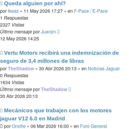
Nuevo
Queda alguien por ahí?
mensaje
por
Ikeas
»
11 May 2026 17:27
» en
F-Pace / E-Pace
1
Respuestas
2327
Vistas
Último mensaje
por
Juanjin
12 May 2026 14:25
Nuevo
Vertu Motors recibirá una indemnización de
mensaje
seguro de 3,4 millones de libras
por
TheShadow
»
30 Abr 2026 20:13
» en
Noticias Jaguar
0
Respuestas
1634
Vistas
Último mensaje
por
TheShadow
30 Abr 2026 20:13
Nuevo
Mecánicos que trabajen con los motores
mensaje
jaguar V12 6.0 en Madrid
por
Onofre
»
06 Mar 2026 16:00
» en
Foro General