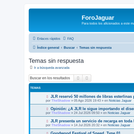
ForoJaguar
Para todos los aficionados a este m
Enlaces rápidos
FAQ
Índice general
Buscar
Temas sin respuesta
Temas sin respuesta
Ir a búsqueda avanzada
Buscar
Búsqueda avanzada
TEMAS
N
JLR reservó 50 millones de libras esterlinas
u
por
TheShadow
»
05 Ago 2026 19:43
» en
Noticias Jaguar
e
v
N
Opinión: ¿A JLR le sigue importando el dis
o
u
por
TheShadow
»
24 Jul 2026 09:50
» en
Noticias Jaguar
m
e
e
v
N
JLR presenta un servicio de recarga en toda
n
o
u
s
por
TheShadow
»
14 Jul 2026 20:32
» en
Noticias Jaguar
m
e
a
e
v
j
N
Goodwood Festival of Speed, Type 01
n