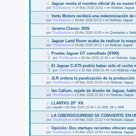
v
j
N
Jaguar revela el nombre oficial de su nuevo
n
o
e
u
s
por
TheShadow
»
14 May 2026 20:52
» en
Noticias Jaguar
m
e
a
e
v
j
N
Vertu Motors recibirá una indemnización de 
n
o
e
u
s
por
TheShadow
»
30 Abr 2026 20:13
» en
Noticias Jaguar
m
e
a
e
v
j
N
Jarama Classic 2026
n
o
e
u
s
por
TheShadow
»
29 Abr 2026 10:05
» en
Quedadas y Sali
m
e
a
e
v
j
N
Jaguar Land Rover acaba de realizar la mayor
n
o
e
u
s
por
TheShadow
»
24 Abr 2026 18:12
» en
Noticias Jaguar
m
e
a
e
v
j
N
Prueba Jaguar GT camuflado (X900)
n
o
e
u
s
por
TheShadow
»
05 Abr 2026 22:34
» en
Noticias Jag
m
e
a
e
v
j
N
El Jaguar C-X75 podría haber sido el coche
n
o
e
u
s
por
TheShadow
»
31 Mar 2026 21:44
» en
Noticias Jag
m
e
a
e
v
j
N
JLR ordena la paralización de la producción e
n
o
e
u
s
por
TheShadow
»
29 Mar 2026 19:03
» en
Noticias Jaguar
m
e
a
e
v
j
N
Ian Callum, exjefe de diseño de Jaguar, habla
n
o
e
u
s
por
TheShadow
»
21 Mar 2026 22:56
» en
Noticias Jaguar
m
e
a
e
v
j
N
LLANTAS 20” XK
n
o
e
u
s
por
capafe
»
05 Mar 2026 10:34
» en
XK8, XK y XKR
m
e
a
e
v
j
N
LA CIBERSEGURIDAD SE CONVIERTE EN U
n
o
e
u
s
por
TheShadow
»
04 Mar 2026 12:22
» en
Noticias Jaguar
m
e
a
e
v
j
N
Opinión: Dos startups recientes ofrecen esp
n
o
e
u
s
por
TheShadow
»
03 Mar 2026 19:43
» en
Noticias Jaguar
m
e
a