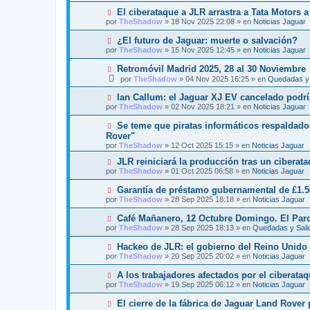
a
e
v
j
N
El ciberataque a JLR arrastra a Tata Motors a
n
o
e
u
s
por
TheShadow
»
18 Nov 2025 22:08
» en
Noticias Jaguar
m
e
a
e
v
j
N
¿El futuro de Jaguar: muerte o salvación?
n
o
e
u
s
por
TheShadow
»
15 Nov 2025 12:45
» en
Noticias Jaguar
m
e
a
e
v
j
N
Retromóvil Madrid 2025, 28 al 30 Noviembre
n
o
e
u
s
por
TheShadow
»
04 Nov 2025 16:25
» en
Quedadas y 
m
e
a
e
v
j
N
Ian Callum: el Jaguar XJ EV cancelado podría
n
o
e
u
s
por
TheShadow
»
02 Nov 2025 18:21
» en
Noticias Jaguar
m
e
a
e
v
j
N
Se teme que piratas informáticos respaldado
n
o
e
u
s
Rover"
m
e
a
por
e
TheShadow
»
12 Oct 2025 15:15
» en
Noticias Jaguar
v
j
n
o
e
N
JLR reiniciará la producción tras un ciberat
s
m
u
a
por
TheShadow
»
01 Oct 2025 06:58
» en
Noticias Jaguar
e
e
j
n
v
e
N
Garantía de préstamo gubernamental de £1.5
s
o
u
a
por
TheShadow
»
28 Sep 2025 18:18
» en
Noticias Jaguar
m
e
j
e
v
e
N
Café Mañanero, 12 Octubre Domingo. El Par
n
o
u
s
por
TheShadow
»
28 Sep 2025 18:13
» en
Quedadas y Sali
m
e
a
e
v
j
N
Hackeo de JLR: el gobierno del Reino Unido i
n
o
e
u
s
por
TheShadow
»
20 Sep 2025 20:02
» en
Noticias Jaguar
m
e
a
e
v
j
N
A los trabajadores afectados por el ciberataq
n
o
e
u
s
por
TheShadow
»
19 Sep 2025 06:12
» en
Noticias Jaguar
m
e
a
e
v
j
N
El cierre de la fábrica de Jaguar Land Rover
n
o
e