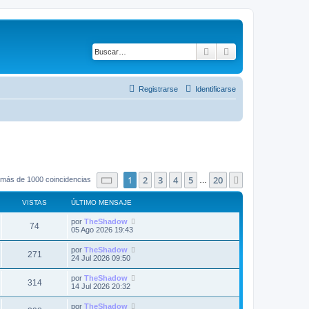
Buscar
Búsqueda avanza
Registrarse
Identificarse
Página
1
de
20
1
2
3
4
5
20
Siguiente
 más de 1000 coincidencias
…
VISTAS
ÚLTIMO MENSAJE
Ú
por
TheShadow
V
74
l
05 Ago 2026 19:43
t
i
i
Ú
por
TheShadow
V
271
m
l
24 Jul 2026 09:50
s
o
t
m
i
i
Ú
por
TheShadow
t
e
V
314
m
l
14 Jul 2026 20:32
n
s
o
t
s
a
m
i
i
a
Ú
por
TheShadow
t
e