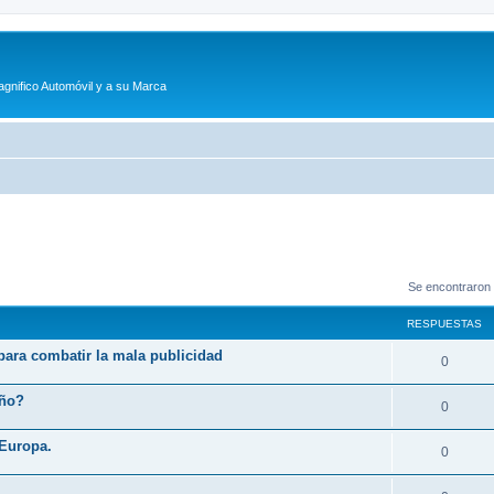
agnifico Automóvil y a su Marca
Se encontraron
RESPUESTAS
 para combatir la mala publicidad
R
0
e
eño?
R
0
s
e
 Europa.
p
R
0
s
u
e
p