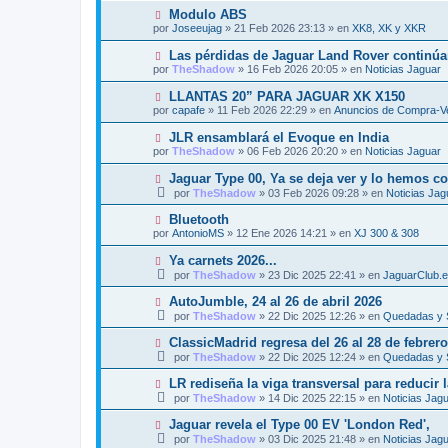
e
v
j
N
Modulo ABS
n
o
e
u
s
por
Joseeujag
»
21 Feb 2026 23:13
» en
XK8, XK y XKR
m
e
a
e
v
j
N
Las pérdidas de Jaguar Land Rover continúan
n
o
e
u
s
por
TheShadow
»
16 Feb 2026 20:05
» en
Noticias Jaguar
m
e
a
e
v
j
N
LLANTAS 20” PARA JAGUAR XK X150
n
o
e
u
s
por
capafe
»
11 Feb 2026 22:29
» en
Anuncios de Compra-Ve
m
e
a
e
v
j
N
JLR ensamblará el Evoque en India
n
o
e
u
s
por
TheShadow
»
06 Feb 2026 20:20
» en
Noticias Jaguar
m
e
a
e
v
j
N
Jaguar Type 00, Ya se deja ver y lo hemos c
n
o
e
u
s
por
TheShadow
»
03 Feb 2026 09:28
» en
Noticias Jag
m
e
a
e
v
j
N
Bluetooth
n
o
e
u
s
por
AntonioMS
»
12 Ene 2026 14:21
» en
XJ 300 & 308
m
e
a
e
v
j
N
Ya carnets 2026...
n
o
e
u
s
por
TheShadow
»
23 Dic 2025 22:41
» en
JaguarClub.
m
e
a
e
v
j
N
AutoJumble, 24 al 26 de abril 2026
n
o
e
u
s
por
TheShadow
»
22 Dic 2025 12:26
» en
Quedadas y 
m
e
a
e
v
j
N
ClassicMadrid regresa del 26 al 28 de febrer
n
o
e
u
s
por
TheShadow
»
22 Dic 2025 12:24
» en
Quedadas y 
m
e
a
e
v
j
N
LR rediseña la viga transversal para reducir
n
o
e
u
s
por
TheShadow
»
14 Dic 2025 22:15
» en
Noticias Jag
m
e
a
e
v
j
N
Jaguar revela el Type 00 EV 'London Red',
n
o
e
u
s
por
TheShadow
»
03 Dic 2025 21:48
» en
Noticias Jag
m
e