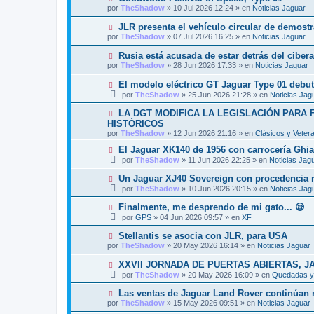
o
e
u
s
por
TheShadow
»
10 Jul 2026 12:24
» en
Noticias Jaguar
m
e
a
e
v
j
N
JLR presenta el vehículo circular de demost
n
o
e
u
s
por
TheShadow
»
07 Jul 2026 16:25
» en
Noticias Jaguar
m
e
a
e
v
j
N
Rusia está acusada de estar detrás del ciber
n
o
e
u
s
por
TheShadow
»
28 Jun 2026 17:33
» en
Noticias Jaguar
m
e
a
e
v
j
N
El modelo eléctrico GT Jaguar Type 01 debut
n
o
e
u
s
por
TheShadow
»
25 Jun 2026 21:28
» en
Noticias Jag
m
e
a
e
v
j
N
LA DGT MODIFICA LA LEGISLACIÓN PARA
n
o
e
u
s
HISTÓRICOS
m
e
a
por
e
TheShadow
»
12 Jun 2026 21:16
» en
Clásicos y Veter
v
j
n
o
e
N
El Jaguar XK140 de 1956 con carrocería Ghi
s
m
u
a
por
TheShadow
»
11 Jun 2026 22:25
» en
Noticias Jag
e
e
j
n
v
e
N
Un Jaguar XJ40 Sovereign con procedencia re
s
o
u
a
por
TheShadow
»
10 Jun 2026 20:15
» en
Noticias Jag
m
e
j
e
v
e
N
Finalmente, me desprendo de mi gato... 😪
n
o
u
s
por
GPS
»
04 Jun 2026 09:57
» en
XF
m
e
a
e
v
j
N
Stellantis se asocia con JLR, para USA
n
o
e
u
s
por
TheShadow
»
20 May 2026 16:14
» en
Noticias Jaguar
m
e
a
e
v
j
N
XXVII JORNADA DE PUERTAS ABIERTAS, J
n
o
e
u
s
por
TheShadow
»
20 May 2026 16:09
» en
Quedadas y 
m
e
a
e
v
j
N
Las ventas de Jaguar Land Rover continúan r
n
o
e
u
s
por
TheShadow
»
15 May 2026 09:51
» en
Noticias Jaguar
m
e
a
e