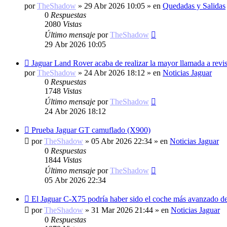
mensaje
por
TheShadow
»
29 Abr 2026 10:05
» en
Quedadas y Salidas
0
Respuestas
2080
Vistas
Último mensaje
por
TheShadow
29 Abr 2026 10:05
Nuevo
Jaguar Land Rover acaba de realizar la mayor llamada a revisi
mensaje
por
TheShadow
»
24 Abr 2026 18:12
» en
Noticias Jaguar
0
Respuestas
1748
Vistas
Último mensaje
por
TheShadow
24 Abr 2026 18:12
Nuevo
Prueba Jaguar GT camuflado (X900)
mensaje
por
TheShadow
»
05 Abr 2026 22:34
» en
Noticias Jaguar
0
Respuestas
1844
Vistas
Último mensaje
por
TheShadow
05 Abr 2026 22:34
Nuevo
El Jaguar C-X75 podría haber sido el coche más avanzado de
mensaje
por
TheShadow
»
31 Mar 2026 21:44
» en
Noticias Jaguar
0
Respuestas