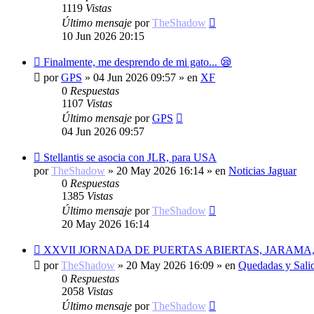
1119
Vistas
Último mensaje
por
TheShadow
10 Jun 2026 20:15
Nuevo
Finalmente, me desprendo de mi gato... 😪
mensaje
por
GPS
»
04 Jun 2026 09:57
» en
XF
0
Respuestas
1107
Vistas
Último mensaje
por
GPS
04 Jun 2026 09:57
Nuevo
Stellantis se asocia con JLR, para USA
mensaje
por
TheShadow
»
20 May 2026 16:14
» en
Noticias Jaguar
0
Respuestas
1385
Vistas
Último mensaje
por
TheShadow
20 May 2026 16:14
Nuevo
XXVII JORNADA DE PUERTAS ABIERTAS, JARAMA,
mensaje
por
TheShadow
»
20 May 2026 16:09
» en
Quedadas y Sali
0
Respuestas
2058
Vistas
Último mensaje
por
TheShadow