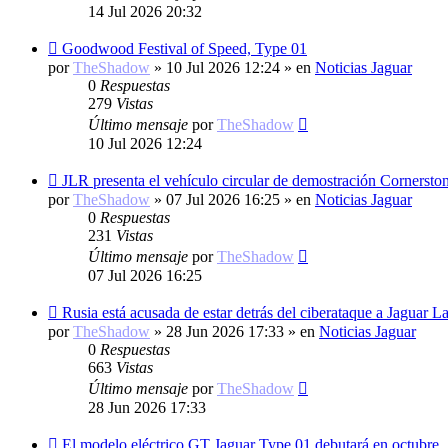
14 Jul 2026 20:32
Nuevo
Goodwood Festival of Speed, Type 01
mensaje
por
TheShadow
»
10 Jul 2026 12:24
» en
Noticias Jaguar
0
Respuestas
279
Vistas
Último mensaje
por
TheShadow
10 Jul 2026 12:24
Nuevo
JLR presenta el vehículo circular de demostración Cornersto
mensaje
por
TheShadow
»
07 Jul 2026 16:25
» en
Noticias Jaguar
0
Respuestas
231
Vistas
Último mensaje
por
TheShadow
07 Jul 2026 16:25
Nuevo
Rusia está acusada de estar detrás del ciberataque a Jaguar L
mensaje
por
TheShadow
»
28 Jun 2026 17:33
» en
Noticias Jaguar
0
Respuestas
663
Vistas
Último mensaje
por
TheShadow
28 Jun 2026 17:33
Nuevo
El modelo eléctrico GT Jaguar Type 01 debutará en octubre.