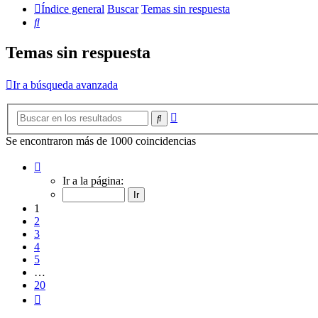
Índice general
Buscar
Temas sin respuesta
Buscar
Temas sin respuesta
Ir a búsqueda avanzada
Búsqueda
Buscar
avanzada
Se encontraron más de 1000 coincidencias
Página
1
Ir a la página:
de
20
1
2
3
4
5
…
20
Siguiente