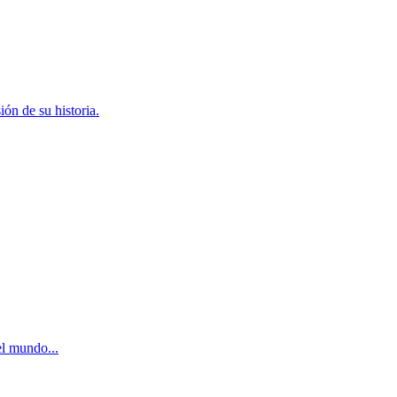
ón de su historia.
l mundo...