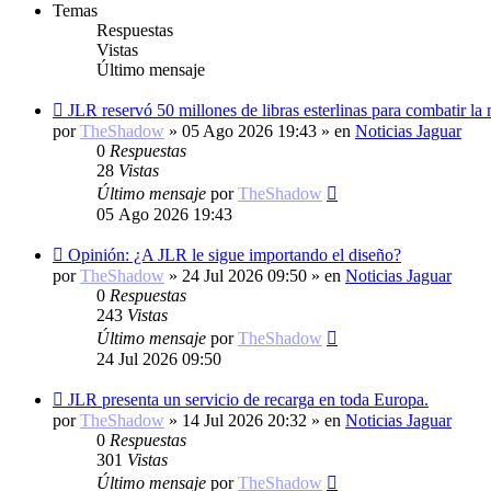
Temas
Respuestas
Vistas
Último mensaje
Nuevo
JLR reservó 50 millones de libras esterlinas para combatir la
mensaje
por
TheShadow
»
05 Ago 2026 19:43
» en
Noticias Jaguar
0
Respuestas
28
Vistas
Último mensaje
por
TheShadow
05 Ago 2026 19:43
Nuevo
Opinión: ¿A JLR le sigue importando el diseño?
mensaje
por
TheShadow
»
24 Jul 2026 09:50
» en
Noticias Jaguar
0
Respuestas
243
Vistas
Último mensaje
por
TheShadow
24 Jul 2026 09:50
Nuevo
JLR presenta un servicio de recarga en toda Europa.
mensaje
por
TheShadow
»
14 Jul 2026 20:32
» en
Noticias Jaguar
0
Respuestas
301
Vistas
Último mensaje
por
TheShadow