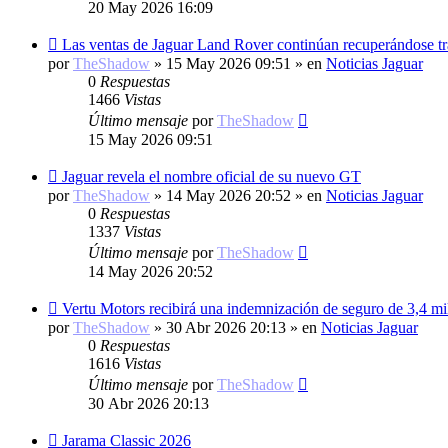
20 May 2026 16:09
Nuevo
Las ventas de Jaguar Land Rover continúan recuperándose tra
mensaje
por
TheShadow
»
15 May 2026 09:51
» en
Noticias Jaguar
0
Respuestas
1466
Vistas
Último mensaje
por
TheShadow
15 May 2026 09:51
Nuevo
Jaguar revela el nombre oficial de su nuevo GT
mensaje
por
TheShadow
»
14 May 2026 20:52
» en
Noticias Jaguar
0
Respuestas
1337
Vistas
Último mensaje
por
TheShadow
14 May 2026 20:52
Nuevo
Vertu Motors recibirá una indemnización de seguro de 3,4 mil
mensaje
por
TheShadow
»
30 Abr 2026 20:13
» en
Noticias Jaguar
0
Respuestas
1616
Vistas
Último mensaje
por
TheShadow
30 Abr 2026 20:13
Nuevo
Jarama Classic 2026