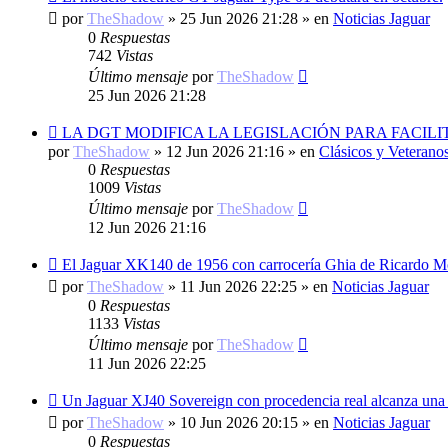
mensaje
por
TheShadow
»
25 Jun 2026 21:28
» en
Noticias Jaguar
0
Respuestas
742
Vistas
Último mensaje
por
TheShadow
25 Jun 2026 21:28
Nuevo
LA DGT MODIFICA LA LEGISLACIÓN PARA FACIL
mensaje
por
TheShadow
»
12 Jun 2026 21:16
» en
Clásicos y Veterano
0
Respuestas
1009
Vistas
Último mensaje
por
TheShadow
12 Jun 2026 21:16
Nuevo
El Jaguar XK140 de 1956 con carrocería Ghia de Ricardo M
mensaje
por
TheShadow
»
11 Jun 2026 22:25
» en
Noticias Jaguar
0
Respuestas
1133
Vistas
Último mensaje
por
TheShadow
11 Jun 2026 22:25
Nuevo
Un Jaguar XJ40 Sovereign con procedencia real alcanza una 
mensaje
por
TheShadow
»
10 Jun 2026 20:15
» en
Noticias Jaguar
0
Respuestas