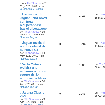
s
s
e
m
por
TheShadow
»
20
n
p
t
e
May 2026 16:09
» en
s
n
t
Quedadas y Salidas
a
s
u
a
j
a
a
N
Ú
Las ventas de
por
The
R
V
0
1426
e
j
u
e
s
l
Jaguar Land Rover
15 May 2
e
e
t
s
continúan
e
i
v
i
s
recuperándose
o
m
s
s
m
o
tras el ciberataque.
t
e
m
por
TheShadow
»
15
n
p
t
e
May 2026 09:51
» en
a
s
n
Noticias Jaguar
a
s
u
a
s
j
a
N
Ú
Jaguar revela el
por
The
R
V
0
1294
e
j
u
l
e
s
nombre oficial de
14 May 2
e
e
t
su nuevo GT
e
i
v
i
s
por
TheShadow
»
14
o
m
May 2026 20:52
» en
s
s
m
o
t
Noticias Jaguar
e
m
n
p
t
e
N
Ú
Vertu Motors
a
por
The
s
n
R
V
0
1584
u
l
recibirá una
30 Abr 2
a
s
u
a
e
t
s
j
a
indemnización de
e
i
v
i
e
j
e
s
seguro de 3,4
o
m
e
s
s
m
o
millones de libras
s
e
m
por
TheShadow
»
30
n
p
t
e
Abr 2026 20:13
» en
s
n
t
Noticias Jaguar
a
s
u
a
j
a
N
Ú
Jarama Classic
a
por
The
R
V
0
2048
e
j
u
l
e
s
2026
29 Abr 2
e
e
t
s
por
TheShadow
»
29
e
i
v
i
s
Abr 2026 10:05
» en
o
m
Quedadas y Salidas