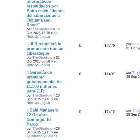
informáticos
e
i
v
i
respaldados por
o
m
t
s
s
m
o
Putin estén "detrás
e
m
del ciberataque a
a
n
p
t
e
Jaguar Land
s
n
s
Rover"
a
s
u
a
j
a
por
TheShadow
»
12
e
j
Oct 2025 15:15
» en
e
s
e
Noticias Jaguar
s
N
Ú
JLR reiniciará la
por
The
R
V
0
12778
u
l
producción tras un
01 Oct 2
t
e
t
ciberataque
e
i
v
i
por
TheShadow
»
01
o
a
m
Oct 2025 06:58
» en
s
s
m
o
Noticias Jaguar
e
m
s
n
p
t
e
N
Ú
Garantía de
por
The
s
n
R
V
0
11439
u
l
préstamo
28 Sep 2
a
s
u
a
e
t
j
a
gubernamental de
e
i
v
i
e
j
e
s
£1.500 millones
o
m
e
s
s
m
o
para JLR
s
e
m
por
TheShadow
»
28
n
p
t
e
Sep 2025 18:18
» en
s
n
t
Noticias Jaguar
a
s
u
a
j
a
N
Ú
Café Mañanero,
a
por
The
R
V
0
11410
e
j
u
l
e
s
12 Octubre
28 Sep 2
e
e
t
s
Domingo. El
e
i
v
i
s
Pardo
o
m
s
s
m
o
por
TheShadow
»
28
t
e
m
Sep 2025 18:13
» en
n
p
t
e
Quedadas y Salidas
a
s
n