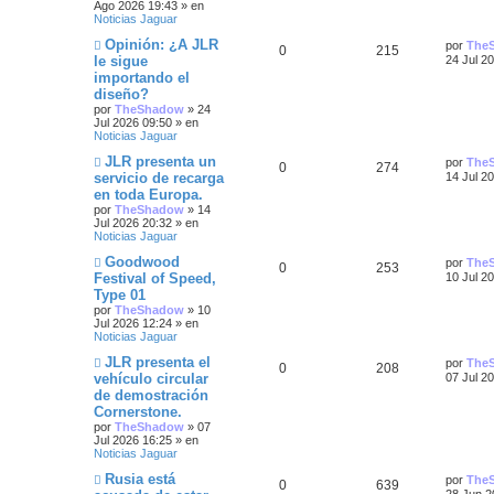
n
p
t
e
Ago 2026 19:43
» en
s
n
Noticias Jaguar
a
s
u
a
j
a
N
Ú
Opinión: ¿A JLR
por
The
R
V
0
215
e
j
u
l
e
s
le sigue
24 Jul 2
e
e
t
importando el
e
i
v
i
s
diseño?
o
m
s
s
m
o
por
TheShadow
»
24
t
e
m
Jul 2026 09:50
» en
n
p
t
e
Noticias Jaguar
a
s
n
N
Ú
JLR presenta un
a
s
por
The
u
a
R
V
0
274
u
l
s
j
a
servicio de recarga
14 Jul 2
e
t
e
j
e
s
en toda Europa.
e
i
v
i
e
por
TheShadow
»
14
o
m
s
Jul 2026 20:32
» en
s
s
m
o
Noticias Jaguar
e
m
t
n
p
t
e
N
Ú
Goodwood
por
The
s
n
R
V
0
253
u
l
Festival of Speed,
10 Jul 2
a
a
s
u
a
e
t
j
a
Type 01
e
i
v
i
e
j
s
e
s
por
TheShadow
»
10
o
m
e
Jul 2026 12:24
» en
s
s
m
o
Noticias Jaguar
s
e
m
n
p
t
e
N
Ú
JLR presenta el
por
The
s
n
t
R
V
0
208
u
l
vehículo circular
07 Jul 2
a
s
u
a
e
t
j
a
de demostración
a
e
i
v
i
e
j
e
s
Cornerstone.
o
m
e
s
s
s
m
o
por
TheShadow
»
07
s
e
m
Jul 2026 16:25
» en
n
p
t
e
Noticias Jaguar
s
n
t
N
Ú
Rusia está
a
s
por
The
u
a
R
V
0
639
u
l
j
a