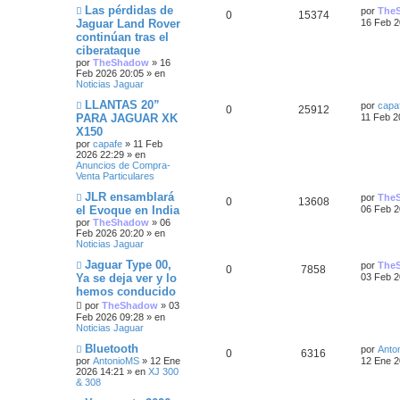
s
s
s
m
o
N
Ú
Las pérdidas de
por
The
R
V
0
15374
e
m
u
l
Jaguar Land Rover
16 Feb 2
t
n
p
t
e
e
t
continúan tras el
e
i
s
n
v
i
ciberataque
a
a
s
o
m
u
a
s
s
j
a
m
o
por
TheShadow
»
16
e
j
e
m
Feb 2026 20:05
» en
s
e
s
e
n
p
t
e
Noticias Jaguar
s
n
s
N
Ú
LLANTAS 20”
a
s
por
capa
u
a
R
V
0
25912
u
l
j
a
PARA JAGUAR XK
11 Feb 2
t
e
t
e
j
e
s
X150
e
i
v
i
e
por
capafe
»
11 Feb
a
o
m
s
2026 22:29
» en
s
s
m
o
Anuncios de Compra-
e
m
s
Venta Particulares
t
n
p
t
e
s
n
N
Ú
JLR ensamblará
por
The
a
a
s
R
V
0
u
13608
a
u
l
el Evoque en India
06 Feb 2
j
a
e
t
e
j
por
TheShadow
»
06
s
e
i
e
s
v
i
e
Feb 2026 20:20
» en
o
m
Noticias Jaguar
s
s
s
m
o
e
m
N
Ú
Jaguar Type 00,
por
The
R
V
0
7858
n
p
t
e
t
u
l
Ya se deja ver y lo
03 Feb 2
s
n
e
t
hemos conducido
a
e
i
s
u
a
a
v
i
j
a
o
por
TheShadow
»
03
m
e
j
s
s
m
e
s
o
Feb 2026 09:28
» en
s
e
e
m
Noticias Jaguar
n
p
t
e
s
N
Ú
Bluetooth
s
n
por
Anto
R
V
0
6316
u
l
a
s
por
AntonioMS
»
12 Ene
u
a
12 Ene 2
t
e
t
j
a
2026 14:21
» en
XJ 300
e
i
v
i
e
j
& 308
e
s
a
o
m
e
s
s