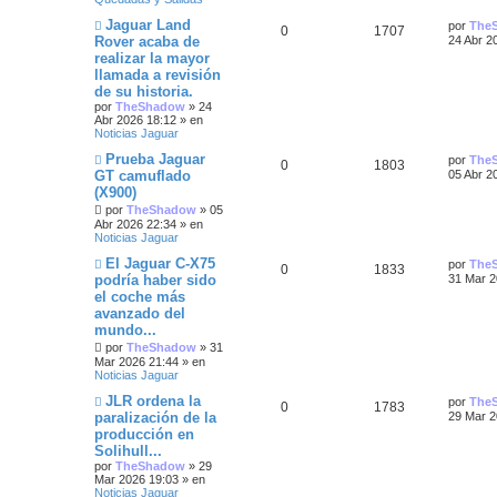
s
s
m
o
t
e
m
N
Ú
Jaguar Land
por
The
R
V
0
1707
n
p
t
e
u
l
Rover acaba de
24 Abr 2
a
s
n
e
t
realizar la mayor
a
e
i
s
u
a
v
i
s
j
a
llamada a revisión
o
m
e
j
s
s
m
e
s
o
de su historia.
e
e
m
por
TheShadow
»
24
n
p
t
e
s
Abr 2026 18:12
» en
s
n
Noticias Jaguar
a
s
u
a
t
j
a
N
Ú
Prueba Jaguar
por
The
R
V
0
1803
e
j
u
l
e
s
GT camuflado
05 Abr 2
a
e
e
t
(X900)
e
i
v
i
s
s
o
por
TheShadow
»
05
m
s
s
m
o
Abr 2026 22:34
» en
t
e
m
Noticias Jaguar
n
p
t
e
a
N
Ú
El Jaguar C-X75
s
n
por
The
R
V
0
1833
u
l
a
s
podría haber sido
u
a
31 Mar 2
e
t
s
j
a
el coche más
e
i
v
i
e
j
e
s
avanzado del
o
m
e
s
s
m
o
mundo...
s
e
m
por
TheShadow
»
31
n
p
t
e
Mar 2026 21:44
» en
t
s
n
Noticias Jaguar
a
s
u
a
j
a
a
N
Ú
JLR ordena la
por
The
R
V
0
1783
e
j
u
e
s
l
paralización de la
29 Mar 2
e
s
e
t
producción en
e
i
v
i
s
Solihull...
o
m
s
s
m
o
por
TheShadow
»
29
t
e
m
Mar 2026 19:03
» en
n
p
t
e
Noticias Jaguar