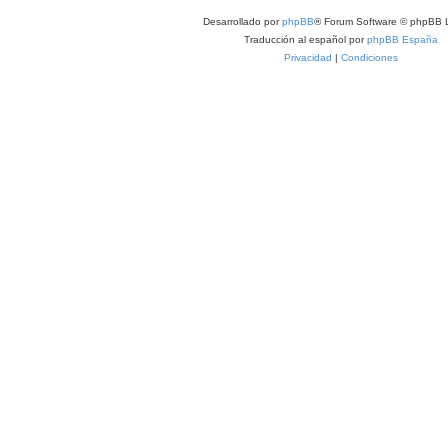
s
Desarrollado por
phpBB
® Forum Software © phpBB L
Traducción al español por
phpBB España
Privacidad
|
Condiciones