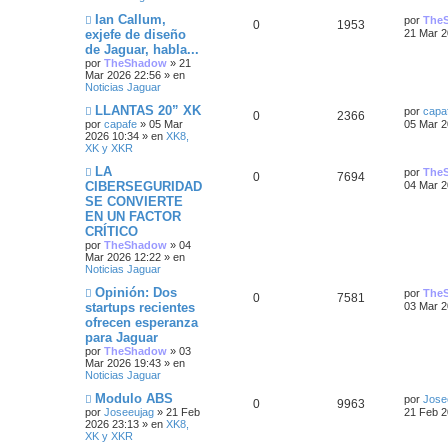
a
s
n
N
Ú
Ian Callum,
a
s
por
The
u
a
R
V
0
1953
s
u
l
j
a
exjefe de diseño
21 Mar 2
e
t
e
j
e
s
de Jaguar, habla...
e
i
v
i
e
por
TheShadow
»
21
o
m
s
Mar 2026 22:56
» en
s
s
m
o
Noticias Jaguar
e
m
t
n
p
t
e
N
Ú
LLANTAS 20” XK
por
capa
s
n
R
V
0
2366
u
l
por
capafe
»
05 Mar
05 Mar 2
a
a
s
u
a
e
t
2026 10:34
» en
XK8,
j
a
e
i
v
i
XK y XKR
e
j
s
e
s
o
m
e
s
s
m
o
N
Ú
LA
por
The
R
V
0
7694
s
e
m
u
l
CIBERSEGURIDAD
04 Mar 2
n
p
t
e
e
t
SE CONVIERTE
e
i
s
n
v
t
i
EN UN FACTOR
a
s
o
m
u
a
s
s
j
a
m
o
CRÍTICO
a
e
j
e
m
e
s
por
TheShadow
»
04
e
n
p
t
e
Mar 2026 12:22
» en
s
s
n
Noticias Jaguar
s
a
s
u
a
j
a
N
Ú
Opinión: Dos
por
The
t
R
V
0
7581
e
j
u
l
e
s
startups recientes
03 Mar 2
e
e
t
ofrecen esperanza
a
e
i
v
i
s
para Jaguar
o
m
s
s
s
m
o
por
TheShadow
»
03
t
e
m
Mar 2026 19:43
» en
n
p
t
e
Noticias Jaguar
a
s
n
N
Ú
Modulo ABS
a
s
por
Jose
u
a
R
V
0
9963
u
l
s
j
a
por
Joseeujag
»
21 Feb
21 Feb 2
e
t
e
j
2026 23:13
» en
XK8,
e
s
e
i
v
i
e
XK y XKR
o
m