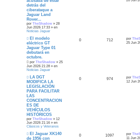
acusada de estar
28 Jun 2
a
e
t
e
j
e
s
detrás del
e
i
v
i
e
s
ciberataque a
o
m
s
s
s
m
o
Jaguar Land
e
m
Rover...
t
n
p
t
e
por
TheShadow
»
28
s
n
Jun 2026 17:33
» en
a
a
s
u
a
Noticias Jaguar
j
a
e
j
s
N
e
s
Ú
El modelo
por
The
R
V
0
712
e
u
l
eléctrico GT
25 Jun 2
e
t
s
Jaguar Type 01
e
i
v
i
debutará en
o
m
t
s
s
m
o
octubre.
e
m
por
TheShadow
»
25
a
n
p
t
e
Jun 2026 21:28
» en
s
n
Noticias Jaguar
s
a
s
u
a
j
a
N
Ú
LA DGT
por
The
R
V
0
974
e
j
u
e
s
l
MODIFICA LA
12 Jun 2
e
e
t
LEGISLACIÓN
e
i
v
i
s
PARA FACILITAR
o
m
s
s
m
o
LAS
t
e
m
CONCENTRACION
n
p
t
e
a
ES DE
s
n
VEHÍCULOS
a
s
u
a
s
j
a
HISTÓRICOS
e
j
por
TheShadow
»
12
e
s
e
Jun 2026 21:16
» en
Clásicos y Veteranos
s
N
Ú
El Jaguar XK140
por
The
R
V
0
t
1097
u
l
de 1956 con
11 Jun 2