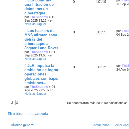
JLR confirma
por
The
R
V
0
10119
u
l
una filtración de
11 Sep 2
t
e
t
datos tras un
e
i
v
i
ciberataque
o
a
m
s
s
m
o
por
TheShadow
»
11
e
m
Sep 2025 23:26
» en
s
n
p
t
e
Noticias Jaguar
s
n
N
Ú
Los hackers de
a
s
por
The
u
a
R
V
0
10155
u
l
j
a
M&S afirman estar
04 Sep 2
e
t
e
j
e
s
detrás del
e
i
v
i
e
ciberataque a
o
m
s
s
s
m
o
Jaguar Land Rover
e
m
por
TheShadow
»
04
t
n
p
t
e
Sep 2025 19:08
» en
s
n
Noticias Jaguar
a
a
s
u
a
j
a
N
Ú
JLR impulsa la
por
The
R
V
0
10215
e
j
u
l
s
e
s
ambición de lograr
24 Ago 2
e
e
t
operaciones
e
i
v
i
s
globales con bajas
o
m
s
s
m
o
emisiones...
t
e
m
por
TheShadow
»
24
n
p
t
e
Ago 2025 21:58
» en
a
s
n
Noticias Jaguar
a
s
u
a
s
j
a
e
j
Se encontraron más de 1000 coincidencias
e
s
e
s
Ir a búsqueda avanzada
t
Índice general
Contáctanos
Borrar coo
a