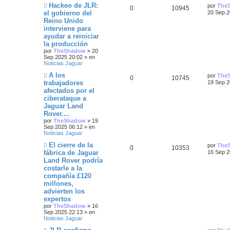
N
Ú
Hackeo de JLR:
a
s
por
The
u
a
R
V
0
10945
u
l
s
j
a
el gobierno del
20 Sep 2
e
t
e
j
e
s
Reino Unido
e
i
v
i
e
interviene para
o
m
s
s
s
m
o
ayudar a reiniciar
e
m
la producción
t
n
p
t
e
por
TheShadow
»
20
s
n
Sep 2025 20:02
» en
a
a
s
u
a
Noticias Jaguar
j
a
e
j
s
N
e
s
Ú
A los
por
The
R
V
0
10745
e
u
l
trabajadores
19 Sep 2
e
t
s
afectados por el
e
i
v
i
ciberataque a
o
m
t
s
s
m
o
Jaguar Land
e
m
Rover....
a
n
p
t
e
por
TheShadow
»
19
s
n
Sep 2025 06:12
» en
s
a
s
u
a
Noticias Jaguar
j
a
e
j
N
e
s
Ú
El cierre de la
por
The
R
V
0
10353
e
u
l
fábrica de Jaguar
16 Sep 2
e
t
s
Land Rover podría
e
i
v
i
costarle a la
o
m
t
s
s
m
o
compañía £120
e
m
millones,
a
n
p
t
e
advierten los
s
n
s
expertos
a
s
u
a
j
a
por
TheShadow
»
16
e
j
Sep 2025 22:13
» en
e
s
e
Noticias Jaguar
s
N
Ú