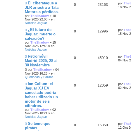
N
Ú
El ciberataque a
s
n
por
The
R
V
0
23163
a
u
l
a
s
JLR arrastra a Tata
u
a
18 Nov 2
e
t
j
a
Motors a pérdidas.
e
i
v
i
s
e
j
e
s
por
TheShadow
»
18
o
m
e
Nov 2025 22:08
» en
s
s
m
o
s
Noticias Jaguar
e
m
n
p
t
e
N
Ú
¿El futuro de
t
por
The
s
n
R
V
0
12996
u
l
Jaguar: muerte o
15 Nov 2
a
s
u
a
e
t
j
a
a
salvación?
e
i
v
i
e
j
e
s
por
TheShadow
»
15
o
m
e
s
Nov 2025 12:45
» en
s
s
m
o
Noticias Jaguar
s
e
m
n
p
t
e
N
Ú
Retromóvil
por
The
s
n
t
R
V
0
45910
u
l
Madrid 2025, 28 al
04 Nov 2
a
s
u
a
e
t
j
a
30 Noviembre
a
e
i
v
i
e
j
e
s
o
por
TheShadow
»
04
m
e
s
s
s
m
o
Nov 2025 16:25
» en
s
e
m
Quedadas y Salidas
n
p
t
e
N
Ú
Ian Callum: el
s
n
t
por
The
R
V
0
12059
u
l
a
s
Jaguar XJ EV
u
a
02 Nov 2
e
t
j
a
a
cancelado podría
e
i
v
i
e
j
e
s
haber utilizado un
o
m
e
s
s
s
m
o
motor de seis
s
e
m
cilindros.
n
p
t
e
por
TheShadow
»
02
t
s
n
Nov 2025 18:21
» en
a
s
u
a
Noticias Jaguar
j
a
a
e
j
N
e
s
Ú
Se teme que
por
The
R
V
0
15350
e
s
u
l
piratas
12 Oct 2
e
t
s