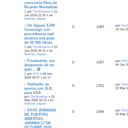
e
t
carrocería Ghia de
e
i
a
v
i
Ricardo Montalbán
o
m
s
s
s
m
o
por
TheShadow
»
11
e
m
Jun 2026 22:25
» en
n
p
t
e
Noticias Jaguar
s
n
a
s
N
Ú
Un Jaguar XJ40
u
a
por
The
R
V
0
1085
j
a
u
l
Sovereign con
10 Jun 2
e
j
e
t
e
s
procedencia real
e
i
e
v
i
alcanza una puja
o
m
s
s
s
m
o
de 50.500 libras
e
m
por
TheShadow
»
10
t
n
p
t
e
Jun 2026 20:15
» en
s
n
Noticias Jaguar
a
a
s
u
a
j
a
N
Ú
Finalmente, me
por
GPS
R
V
0
s
1067
e
j
u
e
s
l
desprendo de mi
04 Jun 2
e
e
t
gato... 😪
e
i
v
i
s
o
por
GPS
»
04 Jun
m
s
s
m
o
2026 09:57
» en
XF
t
e
m
N
Ú
Stellantis se
n
p
t
e
por
The
R
V
0
1351
a
u
l
s
n
asocia con JLR,
20 May 2
e
t
a
s
u
a
para USA
e
i
s
v
i
j
a
por
TheShadow
»
20
o
m
e
j
e
s
May 2026 16:14
» en
s
s
m
o
e
Noticias Jaguar
e
m
s
n
p
t
e
N
Ú
XXVII JORNADA
por
The
s
n
R
V
0
1994
u
l
t
DE PUERTAS
20 May 2
a
s
u
a
e
t
j
a
ABIERTAS,
e
i
v
i
e
a
j
e
s
JARAMA,17 DE
o
m
e
s
s
m
o
OCTUBRE 2026