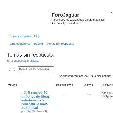
ForoJaguar
Para todos los aficionados a este magnifico
Automóvil y a su Marca
Enlaces rápidos
FAQ
Índice general
Buscar
Temas sin respuesta
Temas sin respuesta
Ir a búsqueda avanzada
Buscar
Búsqueda avanzada
Se encontraron más de 1000 coincidencias
TEMAS
RESPUESTAS
VISTAS
ÚLTIMO 
N
Ú
JLR reservó 50
por
The
R
V
0
10
u
l
millones de libras
05 Ago 2
e
t
esterlinas para
e
i
v
i
combatir la mala
o
m
s
s
m
o
publicidad
e
m
por
TheShadow
»
05