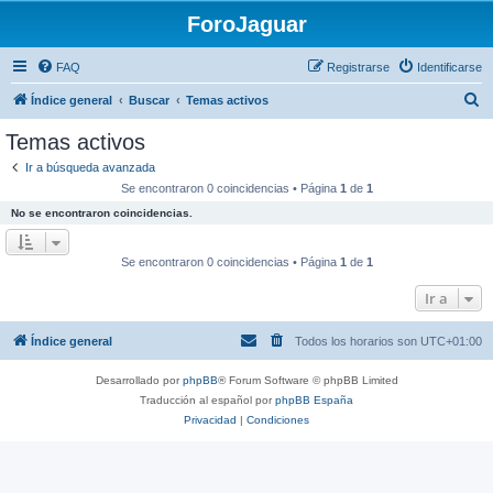
ForoJaguar
FAQ
Registrarse
Identificarse
B
Índice general
Buscar
Temas activos
u
Temas activos
s
Ir a búsqueda avanzada
c
Se encontraron 0 coincidencias • Página
1
de
1
a
No se encontraron coincidencias.
r
Se encontraron 0 coincidencias • Página
1
de
1
Ir a
Índice general
Todos los horarios son
UTC+01:00
Desarrollado por
phpBB
® Forum Software © phpBB Limited
Traducción al español por
phpBB España
Privacidad
|
Condiciones