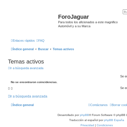
ForoJaguar
Para todos los aficionados a este magnifico
Automóvil y a su Marca
Enlaces rápidos
FAQ
Índice general
Buscar
Temas activos
Temas activos
Ir a búsqueda avanzada
Se e
No se encontraron coincidencias.
Se e
Ir a búsqueda avanzada
Índice general
Contáctanos
Borrar coo
Desarrollado por
phpBB
® Forum Software © phpBB L
Traducción al español por
phpBB España
Privacidad
|
Condiciones