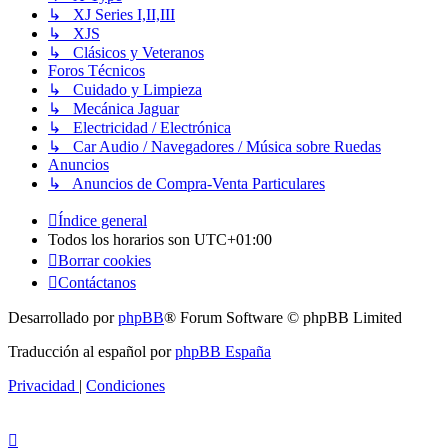
↳ XJ Series I,II,III
↳ XJS
↳ Clásicos y Veteranos
Foros Técnicos
↳ Cuidado y Limpieza
↳ Mecánica Jaguar
↳ Electricidad / Electrónica
↳ Car Audio / Navegadores / Música sobre Ruedas
Anuncios
↳ Anuncios de Compra-Venta Particulares
Índice general
Todos los horarios son
UTC+01:00
Borrar cookies
Contáctanos
Desarrollado por
phpBB
® Forum Software © phpBB Limited
Traducción al español por
phpBB España
Privacidad
|
Condiciones