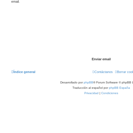
email.
Índice general
Contáctanos
Borrar coo
Desarrollado por
phpBB
® Forum Software © phpBB L
Traducción al español por
phpBB España
Privacidad
|
Condiciones