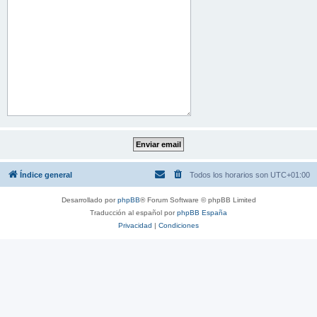
Índice general
Todos los horarios son
UTC+01:00
Desarrollado por
phpBB
® Forum Software © phpBB Limited
Traducción al español por
phpBB España
Privacidad
|
Condiciones