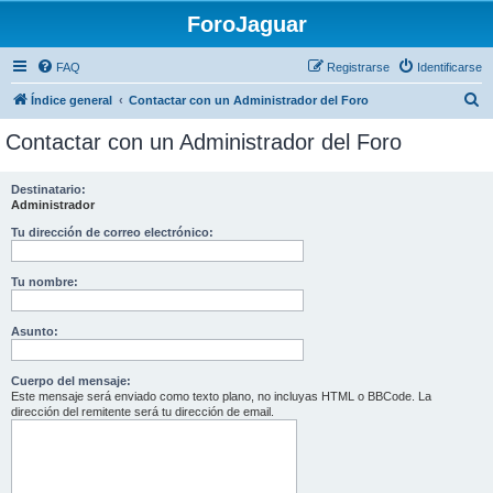
ForoJaguar
FAQ
Registrarse
Identificarse
B
Índice general
Contactar con un Administrador del Foro
u
Contactar con un Administrador del Foro
s
c
Destinatario:
Administrador
a
r
Tu dirección de correo electrónico:
Tu nombre:
Asunto:
Cuerpo del mensaje:
Este mensaje será enviado como texto plano, no incluyas HTML o BBCode. La
dirección del remitente será tu dirección de email.