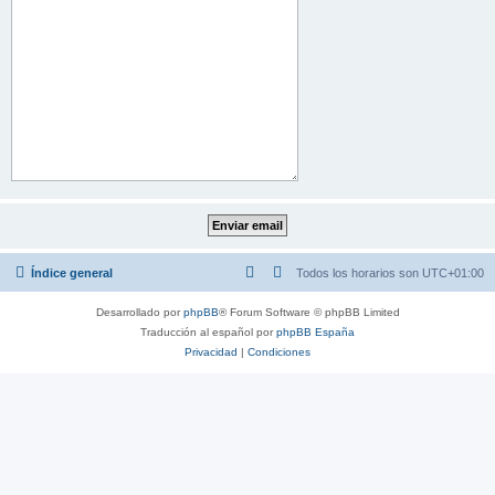
Índice general
Todos los horarios son
UTC+01:00
Desarrollado por
phpBB
® Forum Software © phpBB Limited
Traducción al español por
phpBB España
Privacidad
|
Condiciones