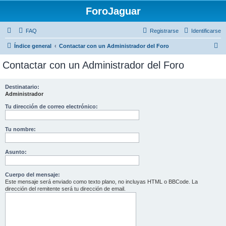
ForoJaguar
FAQ
Registrarse
Identificarse
B
Índice general
Contactar con un Administrador del Foro
u
Contactar con un Administrador del Foro
s
c
Destinatario:
Administrador
a
r
Tu dirección de correo electrónico:
Tu nombre:
Asunto:
Cuerpo del mensaje:
Este mensaje será enviado como texto plano, no incluyas HTML o BBCode. La
dirección del remitente será tu dirección de email.