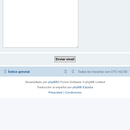
Índice general
Todos los horarios son
UTC+01:00
Desarrollado por
phpBB
® Forum Software © phpBB Limited
Traducción al español por
phpBB España
Privacidad
|
Condiciones