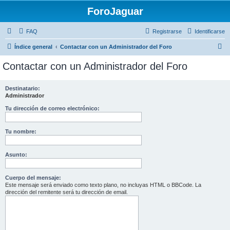
ForoJaguar
FAQ
Registrarse
Identificarse
B
Índice general
Contactar con un Administrador del Foro
u
Contactar con un Administrador del Foro
s
c
Destinatario:
Administrador
a
r
Tu dirección de correo electrónico:
Tu nombre:
Asunto:
Cuerpo del mensaje:
Este mensaje será enviado como texto plano, no incluyas HTML o BBCode. La
dirección del remitente será tu dirección de email.