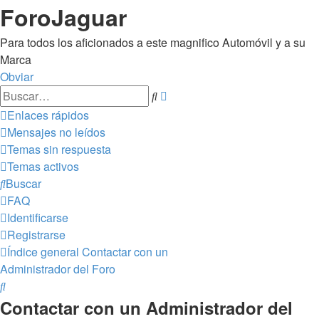
ForoJaguar
Para todos los aficionados a este magnifico Automóvil y a su
Marca
Obviar
Búsqueda
Buscar
avanzada
Enlaces rápidos
Mensajes no leídos
Temas sin respuesta
Temas activos
Buscar
FAQ
Identificarse
Registrarse
Índice general
Contactar con un
Administrador del Foro
Buscar
Contactar con un Administrador del