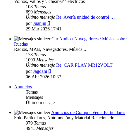
Voltios, Vatios y \"chismes\" eléctricos
108
Temas
699
Mensajes
Último mensaje
Re: Avería unidad de control …
Ver
por
Juanjin
último
29 Mar 2026 17:41
mensaje
Car Audio / Navegadores / Música sobre
Ruedas
Radios, MP3s, Navegadores, Música...
178
Temas
1099
Mensajes
Último mensaje
Re: CAR PLAY MR12VOLT
Ver
por
Jagdani
último
06 Abr 2026 10:37
mensaje
Anuncios
Temas
Mensajes
Último mensaje
Anuncios de Compra-Venta Particulares
Solo Particulares, Automoción y Material Relacionado...
979
Temas
4941
Mensajes