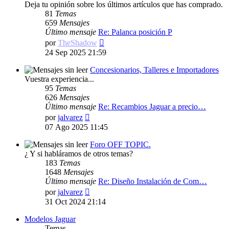
Deja tu opinión sobre los últimos artículos que has comprado.
81
Temas
659
Mensajes
Último mensaje
Re: Palanca posición P
Ver
por
TheShadow
último
24 Sep 2025 21:59
mensaje
Concesionarios, Talleres e Importadores
Vuestra experiencia...
95
Temas
626
Mensajes
Último mensaje
Re: Recambios Jaguar a precio…
Ver
por
jalvarez
último
07 Ago 2025 11:45
mensaje
Foro OFF TOPIC.
¿ Y si habláramos de otros temas?
183
Temas
1648
Mensajes
Último mensaje
Re: Diseño Instalación de Com…
Ver
por
jalvarez
último
31 Oct 2024 21:14
mensaje
Modelos Jaguar
Temas