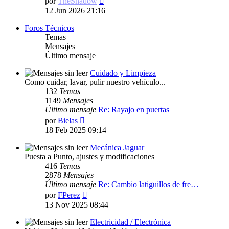
por
TheShadow
último
12 Jun 2026 21:16
mensaje
Foros Técnicos
Temas
Mensajes
Último mensaje
Cuidado y Limpieza
Como cuidar, lavar, pulir nuestro vehículo...
132
Temas
1149
Mensajes
Último mensaje
Re: Rayajo en puertas
Ver
por
Bielas
último
18 Feb 2025 09:14
mensaje
Mecánica Jaguar
Puesta a Punto, ajustes y modificaciones
416
Temas
2878
Mensajes
Último mensaje
Re: Cambio latiguillos de fre…
Ver
por
FPerez
último
13 Nov 2025 08:44
mensaje
Electricidad / Electrónica