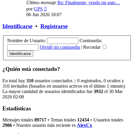
Último mensaje
Re: Finalmente, vendo mi gato…
Ver
por
GPS
último
06 Jun 2026 18:07
mensaje
Identificarse
•
Registrarse
Nombre de Usuario:
Contraseña:
Olvidé mi contraseña
|
Recordar
¿Quién está conectado?
En total hay
310
usuarios conectados :: 0 registrados, 0 ocultos y
310 invitados (basados en usuarios activos en el último 1 minuto)
La mayor cantidad de usuarios identificados fue
3932
el 30 Mar
2026 02:08
Estadísticas
Mensajes totales
89717
• Temas totales
12434
• Usuarios totales
2986
• Nuestro usuario más reciente es
AlexCx