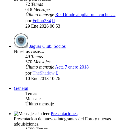
72
Temas
618
Mensajes
Último mensaje
Re: Dónde alquilar una cocher…
Ver
por
Felino234
último
29 Ene 2026 00:53
mensaje
Jaguar Club, Socios
Nuestras cosas...
49
Temas
570
Mensajes
Último mensaje
Acta 7 enero 2018
Ver
por
TheShadow
último
10 Ene 2018 10:26
mensaje
General
Temas
Mensajes
Último mensaje
Presentaciones
Presentacion de nuevos integrantes del Foro y nuevas
adquisiciones.