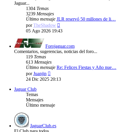
Jaguar...
1304
Temas
3239
Mensajes
Último mensaje
JLR reservó 50 millones de li…
Ver
por
TheShadow
último
05 Ago 2026 19:43
mensaje
Forojaguar.com
Comentarios, sugerencias, noticias del foro...
119
Temas
613
Mensajes
Último mensaje
Re: Felices Fiestas y Año nue…
Ver
por
Juanjin
último
24 Dic 2025 20:13
mensaje
Jaguar Club
Temas
Mensajes
Último mensaje
JaguarClub.es
El Club para todos...