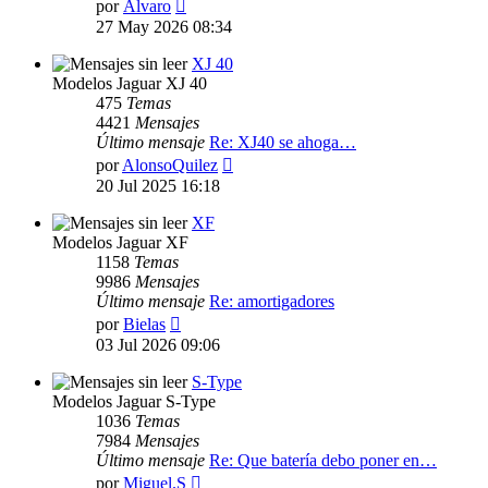
Ver
por
Álvaro
último
27 May 2026 08:34
mensaje
XJ 40
Modelos Jaguar XJ 40
475
Temas
4421
Mensajes
Último mensaje
Re: XJ40 se ahoga…
Ver
por
AlonsoQuilez
último
20 Jul 2025 16:18
mensaje
XF
Modelos Jaguar XF
1158
Temas
9986
Mensajes
Último mensaje
Re: amortigadores
Ver
por
Bielas
último
03 Jul 2026 09:06
mensaje
S-Type
Modelos Jaguar S-Type
1036
Temas
7984
Mensajes
Último mensaje
Re: Que batería debo poner en…
Ver
por
Miguel.S