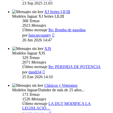
último
23 Sep 2025 21:03
mensaje
XJ Series I,II,III
Modelos Jaguar XJ Series I,II,III
368
Temas
2923
Mensajes
Último mensaje
Re: Bomba de gasolina
Ver
por
luiscarcountry
último
26 Jun 2026 14:47
mensaje
XJS
Modelos Jaguar XJS
329
Temas
2071
Mensajes
Último mensaje
Re: PERDIDA DE POTENCIA
Ver
por
dandi34
último
25 Ene 2026 14:10
mensaje
Clásicos y Veteranos
Modelos Jaguar/Daimler de más de 25 años...
173
Temas
1520
Mensajes
Último mensaje
LA DGT MODIFICA LA
LEGISLACIÓ…
Ver