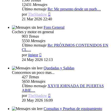
1590
Temas
12431
Mensajes
Último mensaje
Re: Me presento desde un pueb…
Ver
por
TheShadow
último
21 Mar 2026 22:40
mensaje
Foro General
Coches y motor en general
903
Temas
5550
Mensajes
Último mensaje
Re: PRÓXIMOS CONTENIDOS EN
CL…
Ver
por
jinigor
último
24 May 2026 12:13
mensaje
Quedadas y Salidas
Conocernos un poco mas...
427
Temas
5650
Mensajes
Último mensaje
XXVII JORNADA DE PUERTAS
ABIE…
Ver
por
TheShadow
último
20 May 2026 16:09
mensaje
Consultas y Pruebas de equipamiento