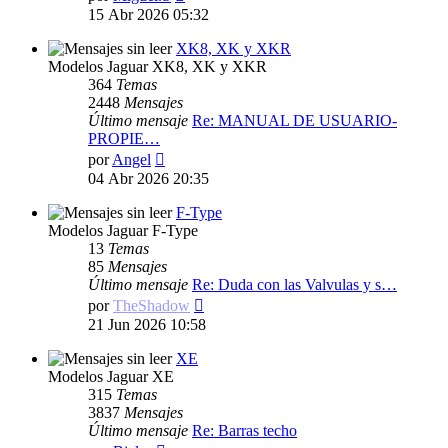
último
15 Abr 2026 05:32
mensaje
XK8, XK y XKR
Modelos Jaguar XK8, XK y XKR
364
Temas
2448
Mensajes
Último mensaje
Re: MANUAL DE USUARIO-
PROPIE…
Ver
por
Angel
último
04 Abr 2026 20:35
mensaje
F-Type
Modelos Jaguar F-Type
13
Temas
85
Mensajes
Último mensaje
Re: Duda con las Valvulas y s…
Ver
por
TheShadow
último
21 Jun 2026 10:58
mensaje
XE
Modelos Jaguar XE
315
Temas
3837
Mensajes
Último mensaje
Re: Barras techo
Ver