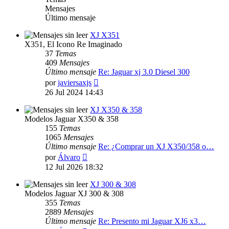
Mensajes
Último mensaje
XJ X351
X351, El Icono Re Imaginado
37
Temas
409
Mensajes
Último mensaje
Re: Jaguar xj 3.0 Diesel 300
Ver
por
javiersaxjs
último
26 Jul 2024 14:43
mensaje
XJ X350 & 358
Modelos Jaguar X350 & 358
155
Temas
1065
Mensajes
Último mensaje
Re: ¿Comprar un XJ X350/358 o…
Ver
por
Álvaro
último
12 Jul 2026 18:32
mensaje
XJ 300 & 308
Modelos Jaguar XJ 300 & 308
355
Temas
2889
Mensajes
Último mensaje
Re: Presento mi Jaguar XJ6 x3…