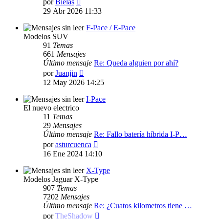
por
Bielas
último
29 Abr 2026 11:33
mensaje
F-Pace / E-Pace
Modelos SUV
91
Temas
661
Mensajes
Último mensaje
Re: Queda alguien por ahí?
Ver
por
Juanjin
último
12 May 2026 14:25
mensaje
I-Pace
El nuevo electrico
11
Temas
29
Mensajes
Último mensaje
Re: Fallo batería híbrida I-P…
Ver
por
asturcuenca
último
16 Ene 2024 14:10
mensaje
X-Type
Modelos Jaguar X-Type
907
Temas
7202
Mensajes
Último mensaje
Re: ¿Cuatos kilometros tiene …
Ver
por
TheShadow