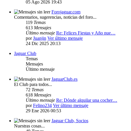
05 Ago 2026 19:43
Forojaguar.com
Comentarios, sugerencias, noticias del foro...
119
Temas
613
Mensajes
Último mensaje
Re: Felices Fiestas y Año nue…
por
Juanjin
Ver último mensaje
24 Dic 2025 20:13
Jaguar Club
Temas
Mensajes
Último mensaje
JaguarClub.es
El Club para todos...
72
Temas
618
Mensajes
Último mensaje
Re: Dónde alquilar una cocher…
por
Felino234
Ver último mensaje
29 Ene 2026 00:53
Jaguar Club, Socios
Nuestras cosas...