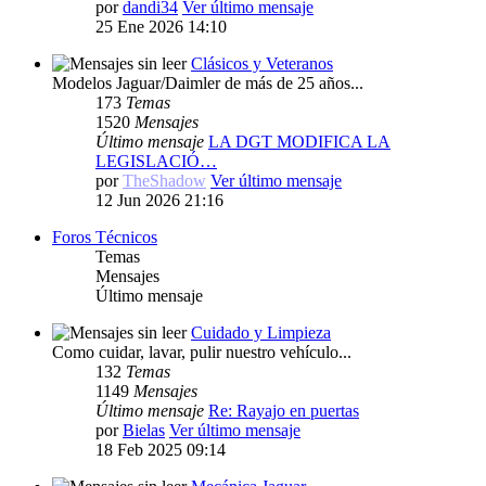
por
dandi34
Ver último mensaje
25 Ene 2026 14:10
Clásicos y Veteranos
Modelos Jaguar/Daimler de más de 25 años...
173
Temas
1520
Mensajes
Último mensaje
LA DGT MODIFICA LA
LEGISLACIÓ…
por
TheShadow
Ver último mensaje
12 Jun 2026 21:16
Foros Técnicos
Temas
Mensajes
Último mensaje
Cuidado y Limpieza
Como cuidar, lavar, pulir nuestro vehículo...
132
Temas
1149
Mensajes
Último mensaje
Re: Rayajo en puertas
por
Bielas
Ver último mensaje
18 Feb 2025 09:14