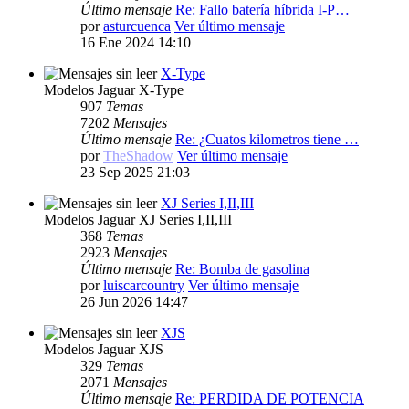
Último mensaje
Re: Fallo batería híbrida I-P…
por
asturcuenca
Ver último mensaje
16 Ene 2024 14:10
X-Type
Modelos Jaguar X-Type
907
Temas
7202
Mensajes
Último mensaje
Re: ¿Cuatos kilometros tiene …
por
TheShadow
Ver último mensaje
23 Sep 2025 21:03
XJ Series I,II,III
Modelos Jaguar XJ Series I,II,III
368
Temas
2923
Mensajes
Último mensaje
Re: Bomba de gasolina
por
luiscarcountry
Ver último mensaje
26 Jun 2026 14:47
XJS
Modelos Jaguar XJS
329
Temas
2071
Mensajes
Último mensaje
Re: PERDIDA DE POTENCIA