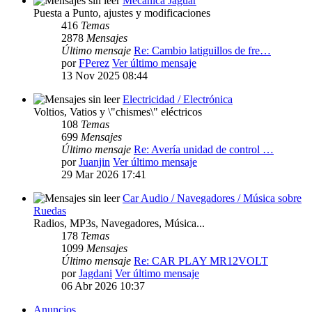
Mecánica Jaguar
Puesta a Punto, ajustes y modificaciones
416
Temas
2878
Mensajes
Último mensaje
Re: Cambio latiguillos de fre…
por
FPerez
Ver último mensaje
13 Nov 2025 08:44
Electricidad / Electrónica
Voltios, Vatios y \"chismes\" eléctricos
108
Temas
699
Mensajes
Último mensaje
Re: Avería unidad de control …
por
Juanjin
Ver último mensaje
29 Mar 2026 17:41
Car Audio / Navegadores / Música sobre
Ruedas
Radios, MP3s, Navegadores, Música...
178
Temas
1099
Mensajes
Último mensaje
Re: CAR PLAY MR12VOLT
por
Jagdani
Ver último mensaje
06 Abr 2026 10:37
Anuncios