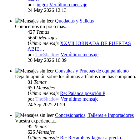
por
jinigor
Ver último mensaje
24 May 2026 12:13
Quedadas y Salidas
Conocernos un poco mas...
427
Temas
5650
Mensajes
Último mensaje
XXVII JORNADA DE PUERTAS
ABIE…
por
TheShadow
Ver último mensaje
20 May 2026 16:09
Consultas y Pruebas de equipamiento
Deja tu opinión sobre los últimos artículos que has comprado.
81
Temas
659
Mensajes
Último mensaje
Re: Palanca posición P
por
TheShadow
Ver último mensaje
24 Sep 2025 21:59
Concesionarios, Talleres e Importadores
Vuestra experiencia...
95
Temas
626
Mensajes
Último mensaje
Re: Recambios Jaguar a precio…