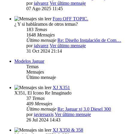
por
jalvarez
Ver último mensaje
07 Ago 2025 11:45
Foro OFF TOPIC.
¿ Y si habláramos de otros temas?
183
Temas
1648
Mensajes
Último mensaje
Re: Diseño Instalación de Com…
por
jalvarez
Ver último mensaje
31 Oct 2024 21:14
Modelos Jaguar
Temas
Mensajes
Último mensaje
XJ X351
X351, El Icono Re Imaginado
37
Temas
409
Mensajes
Último mensaje
Re: Jaguar xj 3.0 Diesel 300
por
javiersaxjs
Ver último mensaje
26 Jul 2024 14:43
XJ X350 & 358