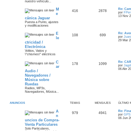
nuestro vehículo...
m
n
o
s
m
Ú
M
a
s
e
Re: Camb
T
M
416
2878
l
n
por
FPer
e
t
s
13 Nov 2
s
a
cánica Jaguar
e
e
i
a
Puesta a Punto, ajustes
m
j
j
y modificaciones
m
n
o
e
m
e
Ú
E
a
s
e
Re: Aver
T
M
108
699
l
n
por
Juanj
le
s
t
s
29 Mar 2
s
a
ctricidad /
e
e
i
a
Electrónica
m
j
j
m
n
o
Voltios, Vatios y
e
m
\"chismes\" eléctricos
e
a
s
e
n
Ú
C
Re: CA
T
M
178
1099
s
s
s
a
l
por
Jagd
ar
a
t
06 Abr 2
Audio /
e
e
j
i
j
Navegadores /
e
m
m
n
o
Música sobre
e
m
Ruedas
a
s
e
s
Radios, MP3s,
n
Navegadores, Música...
s
s
a
a
j
j
ANUNCIOS
TEMAS
MENSAJES
ÚLTIMO 
e
e
Ú
A
Re: Fin
T
M
979
4941
l
por
GPS
n
s
t
06 Jun 2
uncios de Compra-
e
e
i
Venta Particulares
m
m
n
o
Solo Particulares,