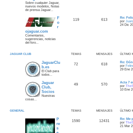
m
Sobre cualquier Jaguar,
a
s
e
nuevos modelos, Notas
s
n
de prensa Jaguar...
s
s
a
a
Ú
F
Re: Fel
T
M
119
613
j
j
l
por
Juanj
o
e
t
24 Dic 2
r
e
e
i
e
ojaguar.com
m
m
n
o
Comentarios,
s
m
sugerencias, noticias
a
s
e
del foro...
n
s
s
a
a
JAGUAR CLUB
TEMAS
MENSAJES
ÚLTIMO 
j
j
e
Ú
JaguarClu
Re: Dón
T
M
72
618
e
l
por
Feli
b.es
t
29 Ene 2
El Club para
e
e
i
s
todos...
m
m
n
o
Ú
Jaguar
Acta 7 e
m
T
M
49
570
l
por
The
Club,
a
s
e
t
10 Ene 2
n
Socios
e
e
i
s
s
a
Nuestras
m
a
cosas...
m
n
o
j
j
m
e
a
s
e
e
n
GENERAL
TEMAS
MENSAJES
ÚLTIMO 
s
s
a
s
a
Ú
P
Re: Me 
T
M
1590
12431
j
l
j
por
The
re
e
t
21 Mar 2
s
e
e
i
e
e
m