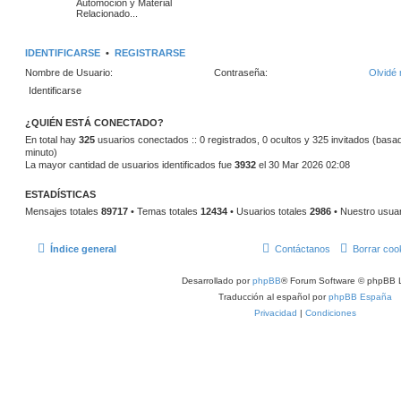
m
Automoción y Material
a
s
e
Relacionado...
n
s
s
a
a
IDENTIFICARSE
•
REGISTRARSE
j
j
e
Nombre de Usuario:
Contraseña:
Olvidé 
e
s
¿QUIÉN ESTÁ CONECTADO?
En total hay
325
usuarios conectados :: 0 registrados, 0 ocultos y 325 invitados (basad
minuto)
La mayor cantidad de usuarios identificados fue
3932
el 30 Mar 2026 02:08
ESTADÍSTICAS
Mensajes totales
89717
• Temas totales
12434
• Usuarios totales
2986
• Nuestro usua
Índice general
Contáctanos
Borrar coo
Desarrollado por
phpBB
® Forum Software © phpBB L
Traducción al español por
phpBB España
Privacidad
|
Condiciones