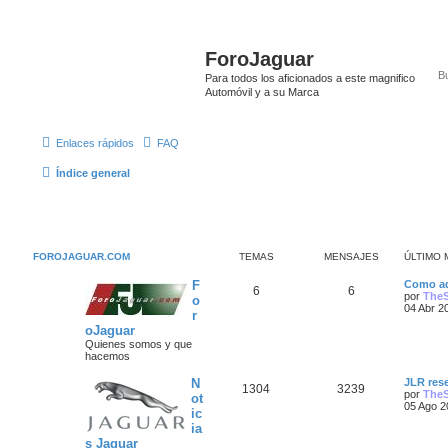
ForoJaguar
Para todos los aficionados a este magnifico
Automóvil y a su Marca
Enlaces rápidos
FAQ
Índice general
FOROJAGUAR.COM
TEMAS
MENSAJES
ÚLTIMO 
Ú
F
Como ad
T
M
6
6
l
por
The
o
t
04 Abr 2
r
e
e
i
oJaguar
m
m
n
o
Quienes somos y que
m
hacemos
a
s
e
n
Ú
N
JLR rese
T
M
1304
3239
s
s
a
l
por
The
ot
a
t
05 Ago 2
ic
e
e
j
i
j
ia
e
m
m
n
o
s Jaguar
e