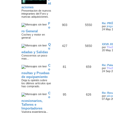
m
n
o
nt
s
m
aciones
a
s
e
Presentacion de nuevos
n
integrantes del Foro y
s
s
a
nuevas adquisiciones.
a
j
j
Ú
F
Re: PR
e
T
M
903
5550
l
por
jinigo
o
e
t
24 May 2
ro General
e
e
i
Coches y motor en
s
m
general
m
n
o
m
Ú
Q
a
s
e
XXVII 
T
M
427
5650
l
n
por
The
u
t
s
20 May 2
s
a
edadas y Salidas
e
e
i
a
Conocernos un poco
m
j
j
mas...
m
n
o
e
m
e
Ú
C
a
s
e
Re: Pala
T
M
81
659
l
n
por
The
o
s
t
s
24 Sep 2
s
a
nsultas y Pruebas
e
e
i
a
de equipamiento
m
j
j
m
n
o
Deja tu opinión sobre
e
m
los últimos artículos que
e
a
s
e
has comprado.
n
s
s
s
a
Ú
C
Re: Rec
T
M
95
626
a
l
por
jalva
o
j
t
07 Ago 2
j
ncesionarios,
e
e
e
i
Talleres e
m
e
m
n
o
Importadores
m
Vuestra experiencia...
s