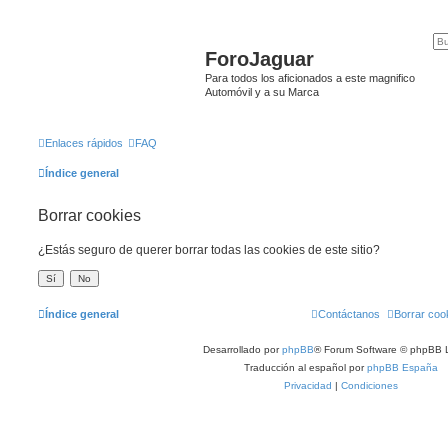
ForoJaguar
Para todos los aficionados a este magnifico
Automóvil y a su Marca
Enlaces rápidos
FAQ
Índice general
Borrar cookies
¿Estás seguro de querer borrar todas las cookies de este sitio?
Índice general
Contáctanos
Borrar coo
Desarrollado por
phpBB
® Forum Software © phpBB L
Traducción al español por
phpBB España
Privacidad
|
Condiciones