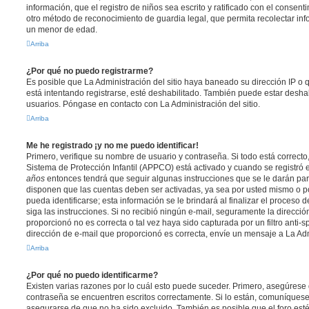
información, que el registro de niños sea escrito y ratificado con el consen
otro método de reconocimiento de guardia legal, que permita recolectar inf
un menor de edad.
Arriba
¿Por qué no puedo registrarme?
Es posible que La Administración del sitio haya baneado su dirección IP o
está intentando registrarse, esté deshabilitado. También puede estar deshab
usuarios. Póngase en contacto con La Administración del sitio.
Arriba
Me he registrado ¡y no me puedo identificar!
Primero, verifique su nombre de usuario y contraseña. Si todo está correcto
Sistema de Protección Infantil (APPCO) está activado y cuando se registró e
años
entonces tendrá que seguir algunas instrucciones que se le darán para
disponen que las cuentas deben ser activadas, ya sea por usted mismo o p
pueda identificarse; esta información se le brindará al finalizar el proceso de
siga las instrucciones. Si no recibió ningún e-mail, seguramente la direcció
proporcionó no es correcta o tal vez haya sido capturada por un filtro anti-
dirección de e-mail que proporcionó es correcta, envíe un mensaje a La Adm
Arriba
¿Por qué no puedo identificarme?
Existen varias razones por lo cuál esto puede suceder. Primero, asegúrese
contraseña se encuentren escritos correctamente. Si lo están, comuníques
asegurarse de que no ha sido excluido. También es posible que el foro est