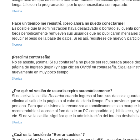
tenga fallos en la programación, por lo que necesitaría ser reparado.
Arriba
Hace un tiempo me registré, ¡pero ahora no puedo conectarme!
Es posible que la administración haya desactivado o borrado su cuenta po
foros periódicamente remueven sus usuarios que no publicaron mensajes p
reducir el peso de la base de datos. Si es así, registrese de nuevo y partici
Arriba
¡Perdí mi contraseña!
No se asuste, ¡calma! Si su contraseña no puede ser recuperada puede desac
página de ingreso (login) y haga clic en
Olvidé mi contraseña
. Siga las ins
nuevamente en muy poco tiempo.
Arriba
¿Por qué mi sesión de usuario expira automáticamente?
Si no activa la casilla
Recordar
cuando ingresa al foro, sus datos se guard
elimina al salir de la página o al cabo de cierto tiempo. Esto previene que
persona. Para que el sistema le reconozca automáticamente solo marque la 
recomendable si accede al foro desde un PC compartido, e.j. biblioteca, cy
etc. Si no ve la casilla, significa que la administración del foro ha deshabili
Arriba
¿Cuál es la función de "Borrar cookies"?
"Borrar cookies" borra las cookies creadas por phpBB, las cuales le manti