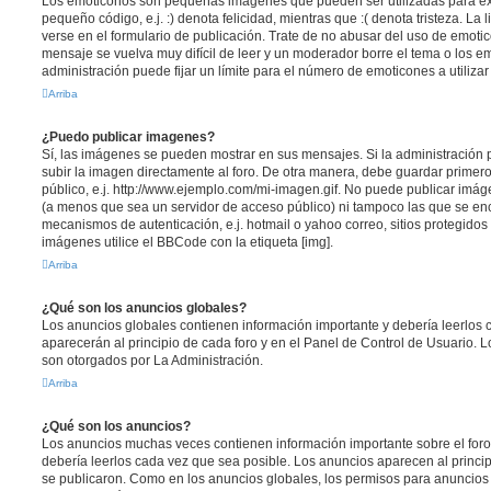
Los emoticonos son pequeñas imágenes que pueden ser utilizadas para ex
pequeño código, e.j. :) denota felicidad, mientras que :( denota tristeza. L
verse en el formulario de publicación. Trate de no abusar del uso de emot
mensaje se vuelva muy difícil de leer y un moderador borre el tema o los 
administración puede fijar un límite para el número de emoticones a utiliza
Arriba
¿Puedo publicar imagenes?
Sí, las imágenes se pueden mostrar en sus mensajes. Si la administración 
subir la imagen directamente al foro. De otra manera, debe guardar primero
público, e.j. http://www.ejemplo.com/mi-imagen.gif. No puede publicar im
(a menos que sea un servidor de acceso público) ni tampoco las que se e
mecanismos de autenticación, e.j. hotmail o yahoo correo, sitios protegidos 
imágenes utilice el BBCode con la etiqueta [img].
Arriba
¿Qué son los anuncios globales?
Los anuncios globales contienen información importante y debería leerlos 
aparecerán al principio de cada foro y en el Panel de Control de Usuario.
son otorgados por La Administración.
Arriba
¿Qué son los anuncios?
Los anuncios muchas veces contienen información importante sobre el for
debería leerlos cada vez que sea posible. Los anuncios aparecen al princi
se publicaron. Como en los anuncios globales, los permisos para anuncios