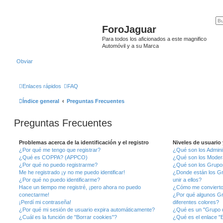
ForoJaguar
Para todos los aficionados a este magnifico
Automóvil y a su Marca
Obviar
Enlaces rápidos
FAQ
Índice general
Preguntas Frecuentes
Preguntas Frecuentes
Problemas acerca de la identificación y el registro
Niveles de usuario
¿Por qué me tengo que registrar?
¿Qué son los Admini
¿Qué es COPPA? (APPCO)
¿Qué son los Moder
¿Por qué no puedo registrarme?
¿Qué son los Grupo
Me he registrado ¡y no me puedo identificar!
¿Donde están los G
¿Por qué no puedo identificarme?
unir a ellos?
Hace un tiempo me registré, ¡pero ahora no puedo
¿Cómo me convierto
conectarme!
¿Por qué algunos G
¡Perdí mi contraseña!
diferentes colores?
¿Por qué mi sesión de usuario expira automáticamente?
¿Qué es un "Grupo 
¿Cuál es la función de "Borrar cookies"?
¿Qué es el enlace "E