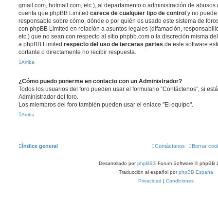
gmail.com, hotmail.com, etc.), al departamento o administración de abusos d
cuenta que phpBB Limited
carece de cualquier tipo de control
y no puede
responsable sobre cómo, dónde o por quién es usado este sistema de foros
con phpBB Limited en relación a asuntos legales (difamación, responsabil
etc.) que no sean con respecto al sitio phpbb.com o la discreción misma de
a phpBB Limited
respecto del uso de terceras partes
de este software est
cortante o directamente no recibir respuesta.
Arriba
¿Cómo puedo ponerme en contacto con un Administrador?
Todos los usuarios del foro pueden usar el formulario “Contáctenos”, si está
Administrador del foro.
Los miembros del foro también pueden usar el enlace "El equipo".
Arriba
Índice general
Contáctanos
Borrar coo
Desarrollado por
phpBB
® Forum Software © phpBB L
Traducción al español por
phpBB España
Privacidad
|
Condiciones