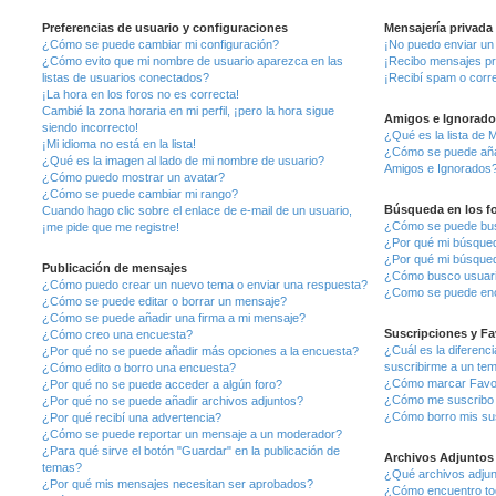
Preferencias de usuario y configuraciones
Mensajería privada
¿Cómo se puede cambiar mi configuración?
¡No puedo enviar un
¿Cómo evito que mi nombre de usuario aparezca en las
¡Recibo mensajes pr
listas de usuarios conectados?
¡Recibí spam o corre
¡La hora en los foros no es correcta!
Cambié la zona horaria en mi perfil, ¡pero la hora sigue
Amigos e Ignorado
siendo incorrecto!
¿Qué es la lista de 
¡Mi idioma no está en la lista!
¿Cómo se puede añadi
¿Qué es la imagen al lado de mi nombre de usuario?
Amigos e Ignorados
¿Cómo puedo mostrar un avatar?
¿Cómo se puede cambiar mi rango?
Búsqueda en los f
Cuando hago clic sobre el enlace de e-mail de un usuario,
¿Cómo se puede busc
¡me pide que me registre!
¿Por qué mi búsqued
¿Por qué mi búsqued
Publicación de mensajes
¿Cómo busco usuar
¿Cómo puedo crear un nuevo tema o enviar una respuesta?
¿Como se puede enc
¿Cómo se puede editar o borrar un mensaje?
¿Cómo se puede añadir una firma a mi mensaje?
Suscripciones y Fa
¿Cómo creo una encuesta?
¿Cuál es la diferenc
¿Por qué no se puede añadir más opciones a la encuesta?
suscribirme a un te
¿Cómo edito o borro una encuesta?
¿Cómo marcar Favori
¿Por qué no se puede acceder a algún foro?
¿Cómo me suscribo a
¿Por qué no se puede añadir archivos adjuntos?
¿Cómo borro mis su
¿Por qué recibí una advertencia?
¿Cómo se puede reportar un mensaje a un moderador?
¿Para qué sirve el botón "Guardar" en la publicación de
Archivos Adjuntos
temas?
¿Qué archivos adjunt
¿Por qué mis mensajes necesitan ser aprobados?
¿Cómo encuentro tod