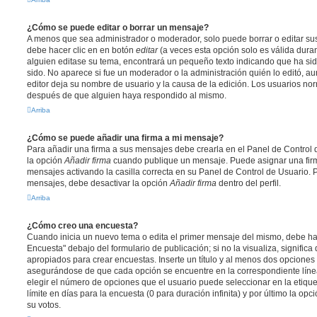
¿Cómo se puede editar o borrar un mensaje?
A menos que sea administrador o moderador, solo puede borrar o editar sus
debe hacer clic en en botón
editar
(a veces esta opción solo es válida duran
alguien editase su tema, encontrará un pequeño texto indicando que ha sid
sido. No aparece si fue un moderador o la administración quién lo editó, a
editor deja su nombre de usuario y la causa de la edición. Los usuarios n
después de que alguien haya respondido al mismo.
Arriba
¿Cómo se puede añadir una firma a mi mensaje?
Para añadir una firma a sus mensajes debe crearla en el Panel de Control 
la opción
Añadir firma
cuando publique un mensaje. Puede asignar una firm
mensajes activando la casilla correcta en su Panel de Control de Usuario. P
mensajes, debe desactivar la opción
Añadir firma
dentro del perfil.
Arriba
¿Cómo creo una encuesta?
Cuando inicia un nuevo tema o edita el primer mensaje del mismo, debe hac
Encuesta" debajo del formulario de publicación; si no la visualiza, signific
apropiados para crear encuestas. Inserte un título y al menos dos opcione
asegurándose de que cada opción se encuentre en la correspondiente líne
elegir el número de opciones que el usuario puede seleccionar en la etique
límite en días para la encuesta (0 para duración infinita) y por último la opc
su votos.