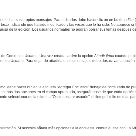
 o editar sus propios mensajes. Para editarlos debe hacer clic en en botón
editar
(
texto indicando que ha sido modificado y las veces que lo ha sido. No aparece si 
a causa de la edición. Los usuarios normales no podrán borrar sus temas después 
 de Control de Usuario. Una vez creada, active la opción
Añadir firma
cuando publi
trol de Usuario. Para dejar de añadirla en los mensajes, debe desactivar la opción
o, debe hacer clic en la etiqueta "Agregar Encuesta" debajo del formulario de publi
 al menos dos opciones en el campo apropiado, asegurándose de que cada opción se
 seleccionar en la etiqueta "Opciones por usuario", el tiempo límite en días para 
inistración. Si necesita añadir más opciones a la encuesta, comuníquese con La Ad