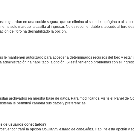
os se guardan en una cookie segura, que se elimina al salir de la página o al cab
ente solo marque la casilla al ingresar. No es recomendable si accede al foro des
tración del foro ha deshabilitado la opción.
les le mantienen autorizado para acceder a determinados recursos del foro y estar
 la administración ha habilitado la opción. Si está teniendo problemas con el ingres
 están archivados en nuestra base de datos. Para modificarlos, visite el Panel de 
 sistema le permitirá cambiar sus datos y preferencias.
as de usuarios conectados?
os", encontrará la opción
Ocultar mi estado de conexións
. Habilite esta opción y 