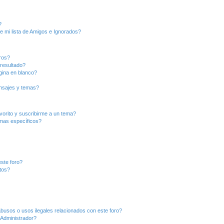
?
e mi lista de Amigos e Ignorados?
ros?
resultado?
ina en blanco?
nsajes y temas?
vorito y suscribirme a un tema?
emas específicos?
ste foro?
tos?
busos o usos ilegales relacionados con este foro?
Administrador?