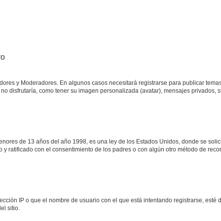
ro
adores y Moderadores. En algunos casos necesitará registrarse para publicar temas
no disfrutaría, como tener su imagen personalizada (avatar), mensajes privados, s
res de 13 años del año 1998, es una ley de los Estados Unidos, donde se solicita 
to y ratificado con el consentimiento de los padres o con algún otro método de rec
ección IP o que el nombre de usuario con el que está intentando registrarse, esté 
l sitio.