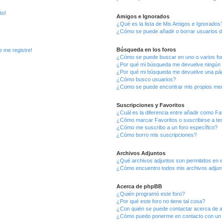
to!
Amigos e Ignorados
¿Qué es la lista de Mis Amigos e Ignorados
¿Cómo se puede añadir o borrar usuarios d
Búsqueda en los foros
e me registre!
¿Cómo se puede buscar en uno o varios fo
¿Por qué mi búsqueda me devuelve ningún 
¿Por qué mi búsqueda me devuelve una pág
¿Cómo busco usuarios?
¿Como se puede encontrar mis propios me
Suscripciones y Favoritos
¿Cuál es la diferencia entre añadir como Fa
¿Cómo marcar Favoritos o suscribirse a t
¿Cómo me suscribo a un foro específico?
¿Cómo borro mis suscripciones?
Archivos Adjuntos
¿Qué archivos adjuntos son permitidos en e
¿Cómo encuentro todos mis archivos adjun
Acerca de phpBB
¿Quién programó este foro?
¿Por qué este foro no tiene tal cosa?
¿Con quién se puede contactar acerca de a
¿Cómo puedo ponerme en contacto con un 