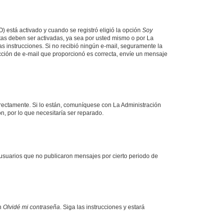
O) está activado y cuando se registró eligió la opción
Soy
tas deben ser activadas, ya sea por usted mismo o por La
 las instrucciones. Si no recibió ningún e-mail, seguramente la
rección de e-mail que proporcionó es correcta, envíe un mensaje
rrectamente. Si lo están, comuníquese con La Administración
n, por lo que necesitaría ser reparado.
usuarios que no publicaron mensajes por cierto periodo de
en
Olvidé mi contraseña
. Siga las instrucciones y estará