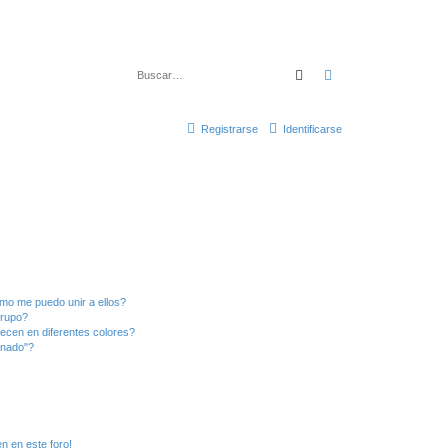
Buscar
Búsqueda avanza
Registrarse
Identificarse
mo me puedo unir a ellos?
Grupo?
ecen en diferentes colores?
inado"?
n en este foro!