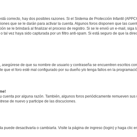
stá correcto, hay dos posibles razones. Si el Sistema de Protección Infantil (APPC
iones que se le darán para activar la cuenta. Algunos foros disponen que las cuen
ón se le brindará al finalizar el proceso de registro. Si se le envió un e-mail, siga
o tal vez haya sido capturada por un filtro anti-spam. Si está seguro de que la di
o, asegúrese de que su nombre de usuario y contraseña se encuentren escritos co
 que el foro esté mal configurado por su dueño y/o tenga fallos en la programació
rme!
su cuenta por alguna razón. También, algunos foros periódicamente remueven sus 
strese de nuevo y participe de las discuciones.
 puede desactivarla o cambiarla. Visite la página de ingreso (login) y haga clic 