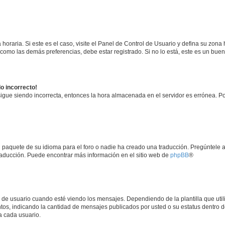
horaria. Si este es el caso, visite el Panel de Control de Usuario y defina su zona
 como las demás preferencias, debe estar registrado. Si no lo está, este es un bu
do incorrecto!
 sigue siendo incorrecta, entonces la hora almacenada en el servidor es errónea. P
 paquete de su idioma para el foro o nadie ha creado una traducción. Pregúntele a
 traducción. Puede encontrar más información en el sitio web de
phpBB
®
suario cuando esté viendo los mensajes. Dependiendo de la plantilla que utilice
ntos, indicando la cantidad de mensajes publicados por usted o su estatus dentro
a cada usuario.